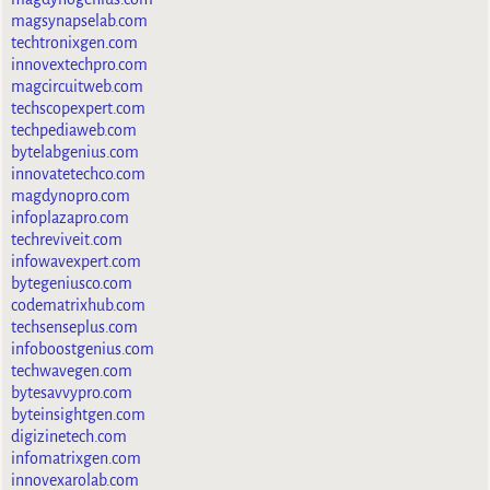
magsynapselab.com
techtronixgen.com
innovextechpro.com
magcircuitweb.com
techscopexpert.com
techpediaweb.com
bytelabgenius.com
innovatetechco.com
magdynopro.com
infoplazapro.com
techreviveit.com
infowavexpert.com
bytegeniusco.com
codematrixhub.com
techsenseplus.com
infoboostgenius.com
techwavegen.com
bytesavvypro.com
byteinsightgen.com
digizinetech.com
infomatrixgen.com
innovexarolab.com