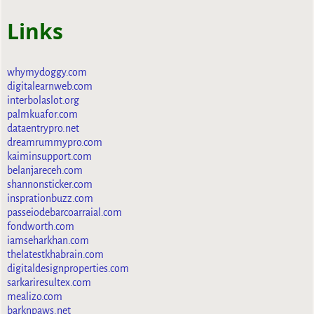
Links
whymydoggy.com
digitalearnweb.com
interbolaslot.org
palmkuafor.com
dataentrypro.net
dreamrummypro.com
kaiminsupport.com
belanjareceh.com
shannonsticker.com
insprationbuzz.com
passeiodebarcoarraial.com
fondworth.com
iamseharkhan.com
thelatestkhabrain.com
digitaldesignproperties.com
sarkariresultex.com
mealizo.com
barknpaws.net