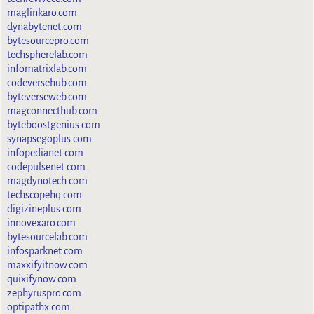
maglinkaro.com
dynabytenet.com
bytesourcepro.com
techspherelab.com
infomatrixlab.com
codeversehub.com
byteverseweb.com
magconnecthub.com
byteboostgenius.com
synapsegoplus.com
infopedianet.com
codepulsenet.com
magdynotech.com
techscopehq.com
digizineplus.com
innovexaro.com
bytesourcelab.com
infosparknet.com
maxxifyitnow.com
quixifynow.com
zephyruspro.com
optipathx.com