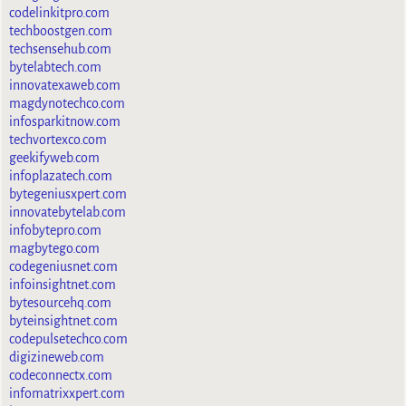
codelinkitpro.com
techboostgen.com
techsensehub.com
bytelabtech.com
innovatexaweb.com
magdynotechco.com
infosparkitnow.com
techvortexco.com
geekifyweb.com
infoplazatech.com
bytegeniusxpert.com
innovatebytelab.com
infobytepro.com
magbytego.com
codegeniusnet.com
infoinsightnet.com
bytesourcehq.com
byteinsightnet.com
codepulsetechco.com
digizineweb.com
codeconnectx.com
infomatrixxpert.com