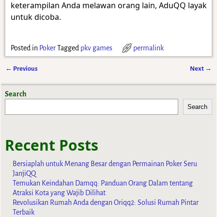
keterampilan Anda melawan orang lain, AduQQ layak
untuk dicoba.
Posted in
Poker
Tagged
pkv games
permalink
←
Previous
Next
→
Post navigation
Search
Search
Recent Posts
Bersiaplah untuk Menang Besar dengan Permainan Poker Seru
JanjiQQ
Temukan Keindahan Damqq: Panduan Orang Dalam tentang
Atraksi Kota yang Wajib Dilihat
Revolusikan Rumah Anda dengan Oriqq2: Solusi Rumah Pintar
Terbaik