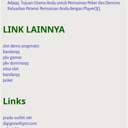
Adaqq: Tujuan Utama Anda untuk Permainan Poker dan Domino
Keluarkan Potensi Permainan Anda dengan PlayerQQ
LINK LAINNYA
slot demo pragmatic
bandarqq
pkv games
pkv dominoqq
situs slot
bandarqq
poker
Links
prada-outlet.net
digigrowthpro.com