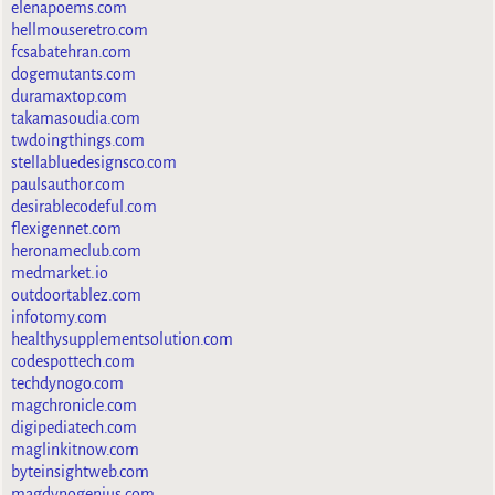
elenapoems.com
hellmouseretro.com
fcsabatehran.com
dogemutants.com
duramaxtop.com
takamasoudia.com
twdoingthings.com
stellabluedesignsco.com
paulsauthor.com
desirablecodeful.com
flexigennet.com
heronameclub.com
medmarket.io
outdoortablez.com
infotomy.com
healthysupplementsolution.com
codespottech.com
techdynogo.com
magchronicle.com
digipediatech.com
maglinkitnow.com
byteinsightweb.com
magdynogenius.com