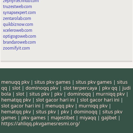
zephyrtechhub.com
truzestweb.com
synapsexpert.com
zentarolab.com
quikbiznow.com
xceleroweb.com
optigogoweb.com
brandaroweb.com
zoomifyit.com
menuqq pkv
|
situs pkv games
|
situs pkv games
|
situs
qq
|
slot
|
dominoqq pkv
|
slot terpercaya
|
pkv qq
|
judi
bola
|
slot
|
situs pkv
|
pkv
|
dominoqq
|
murniqq pkv
|
hematqq pkv
|
slot gacor hari ini
|
slot gacor hari ini
|
slot gacor hari ini
|
menuqq pkv
|
murniqq pkv
|
hematqq pkv
|
situs pkv
|
pkv
|
dominoqq
|
situs pkv
games
|
pkv games
|
majestibet
|
miyaqq
|
gajibet
|
https://ahliqq.pkvgamesresmi.org/