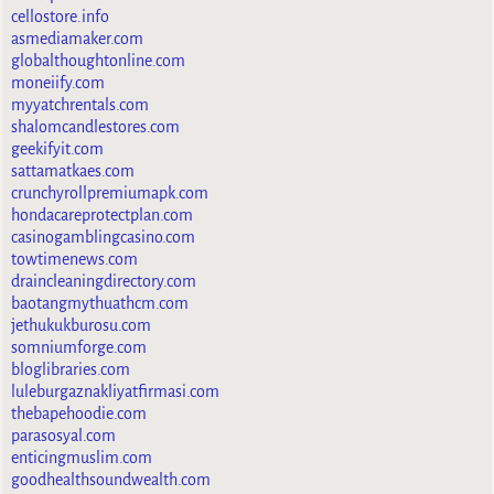
cellostore.info
asmediamaker.com
globalthoughtonline.com
moneiify.com
myyatchrentals.com
shalomcandlestores.com
geekifyit.com
sattamatkaes.com
crunchyrollpremiumapk.com
hondacareprotectplan.com
casinogamblingcasino.com
towtimenews.com
draincleaningdirectory.com
baotangmythuathcm.com
jethukukburosu.com
somniumforge.com
bloglibraries.com
luleburgaznakliyatfirmasi.com
thebapehoodie.com
parasosyal.com
enticingmuslim.com
goodhealthsoundwealth.com