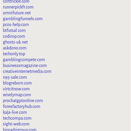
colttrickle.com
runnerpickfr.com
omnifuture.net
gamblingfunnels.com
pcos-help.com
btfutsal.com
codirop.com
ghosts-uk.net
askdono.com
techonly.top
gamblingcompete.com
businesssmagazine.com
creativeinternetmedia.com
n95-sale.com
blogreborn.com
virtcitnow.com
wiselymap.com
prochatgptonline.com
forexfactoryhub.com
kaja-live.com
techcompa.com
sight-web.com
himadrigroup.com