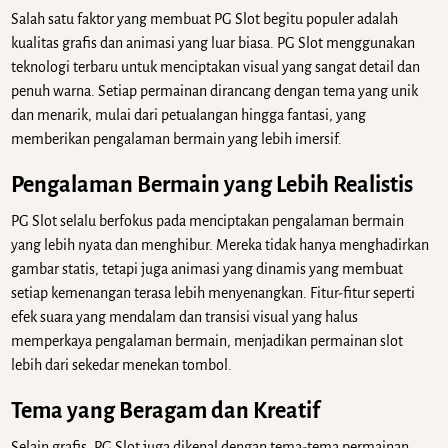
Salah satu faktor yang membuat PG Slot begitu populer adalah
kualitas grafis dan animasi yang luar biasa. PG Slot menggunakan
teknologi terbaru untuk menciptakan visual yang sangat detail dan
penuh warna. Setiap permainan dirancang dengan tema yang unik
dan menarik, mulai dari petualangan hingga fantasi, yang
memberikan pengalaman bermain yang lebih imersif.
Pengalaman Bermain yang Lebih Realistis
PG Slot selalu berfokus pada menciptakan pengalaman bermain
yang lebih nyata dan menghibur. Mereka tidak hanya menghadirkan
gambar statis, tetapi juga animasi yang dinamis yang membuat
setiap kemenangan terasa lebih menyenangkan. Fitur-fitur seperti
efek suara yang mendalam dan transisi visual yang halus
memperkaya pengalaman bermain, menjadikan permainan slot
lebih dari sekedar menekan tombol.
Tema yang Beragam dan Kreatif
Selain grafis, PG Slot juga dikenal dengan tema-tema permainan