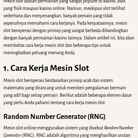
Mesin slot adalah permainan yang sangat populer di kasino, baik
yang fisik maupun kasino online. Namun, meskipun slot terlihat
sederhana dan menyenangkan, banyak pemain yang tidak
sepenuhnya memahami cara kerjanya. Pada kenyataannya, mesin
slot beroperasi dengan prinsip yang sangat berbeda dibandingkan
dengan banyak permainan kasino lainnya. Dalam artikel ini, kita akan
membahas cara kerja mesin slot dan beberapa tips untuk
meningkatkan peluang menang Anda.
1.
Cara Kerja Mesin Slot
Mesin slot beroperasi berdasarkan prinsip acak dan sistem
matematis yang dirancang untuk memberi pengalaman bermain
yang adil bagi setiap pemain. Berikut adalah beberapa elemen dasar
yang perlu Anda pahami tentang cara kerja mesin slot:
Random Number Generator (RNG)
Mesin slot online menggunakan sistem yang disebut
Random Number
Generator
(RNG). RNG adalah algoritma yang menghasilkan urutan