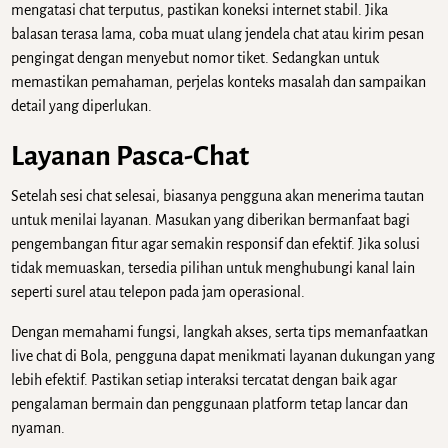
mengatasi chat terputus, pastikan koneksi internet stabil. Jika
balasan terasa lama, coba muat ulang jendela chat atau kirim pesan
pengingat dengan menyebut nomor tiket. Sedangkan untuk
memastikan pemahaman, perjelas konteks masalah dan sampaikan
detail yang diperlukan.
Layanan Pasca-Chat
Setelah sesi chat selesai, biasanya pengguna akan menerima tautan
untuk menilai layanan. Masukan yang diberikan bermanfaat bagi
pengembangan fitur agar semakin responsif dan efektif. Jika solusi
tidak memuaskan, tersedia pilihan untuk menghubungi kanal lain
seperti surel atau telepon pada jam operasional.
Dengan memahami fungsi, langkah akses, serta tips memanfaatkan
live chat di Bola, pengguna dapat menikmati layanan dukungan yang
lebih efektif. Pastikan setiap interaksi tercatat dengan baik agar
pengalaman bermain dan penggunaan platform tetap lancar dan
nyaman.