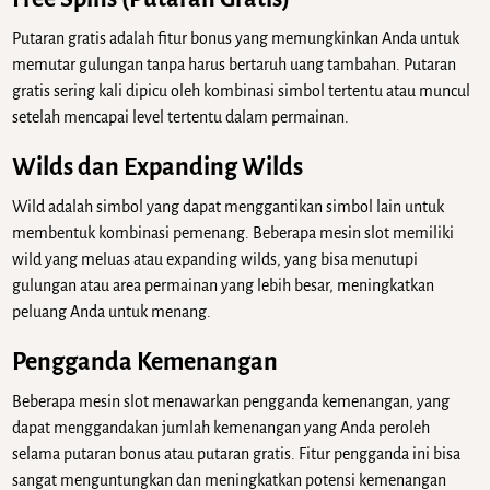
Putaran gratis adalah fitur bonus yang memungkinkan Anda untuk
memutar gulungan tanpa harus bertaruh uang tambahan. Putaran
gratis sering kali dipicu oleh kombinasi simbol tertentu atau muncul
setelah mencapai level tertentu dalam permainan.
Wilds dan Expanding Wilds
Wild adalah simbol yang dapat menggantikan simbol lain untuk
membentuk kombinasi pemenang. Beberapa mesin slot memiliki
wild yang meluas atau expanding wilds, yang bisa menutupi
gulungan atau area permainan yang lebih besar, meningkatkan
peluang Anda untuk menang.
Pengganda Kemenangan
Beberapa mesin slot menawarkan pengganda kemenangan, yang
dapat menggandakan jumlah kemenangan yang Anda peroleh
selama putaran bonus atau putaran gratis. Fitur pengganda ini bisa
sangat menguntungkan dan meningkatkan potensi kemenangan