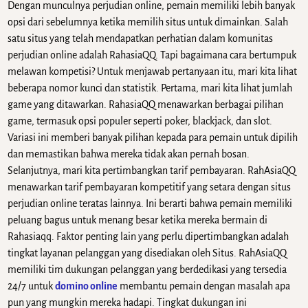
Dengan munculnya perjudian online, pemain memiliki lebih banyak
opsi dari sebelumnya ketika memilih situs untuk dimainkan. Salah
satu situs yang telah mendapatkan perhatian dalam komunitas
perjudian online adalah RahasiaQQ. Tapi bagaimana cara bertumpuk
melawan kompetisi? Untuk menjawab pertanyaan itu, mari kita lihat
beberapa nomor kunci dan statistik. Pertama, mari kita lihat jumlah
game yang ditawarkan. RahasiaQQ menawarkan berbagai pilihan
game, termasuk opsi populer seperti poker, blackjack, dan slot.
Variasi ini memberi banyak pilihan kepada para pemain untuk dipilih
dan memastikan bahwa mereka tidak akan pernah bosan.
Selanjutnya, mari kita pertimbangkan tarif pembayaran. RahAsiaQQ
menawarkan tarif pembayaran kompetitif yang setara dengan situs
perjudian online teratas lainnya. Ini berarti bahwa pemain memiliki
peluang bagus untuk menang besar ketika mereka bermain di
Rahasiaqq. Faktor penting lain yang perlu dipertimbangkan adalah
tingkat layanan pelanggan yang disediakan oleh Situs. RahAsiaQQ
memiliki tim dukungan pelanggan yang berdedikasi yang tersedia
24/7 untuk
domino online
membantu pemain dengan masalah apa
pun yang mungkin mereka hadapi. Tingkat dukungan ini