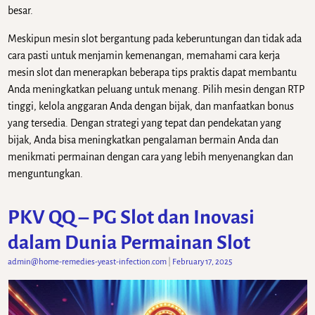
besar.
Meskipun mesin slot bergantung pada keberuntungan dan tidak ada
cara pasti untuk menjamin kemenangan, memahami cara kerja
mesin slot dan menerapkan beberapa tips praktis dapat membantu
Anda meningkatkan peluang untuk menang. Pilih mesin dengan RTP
tinggi, kelola anggaran Anda dengan bijak, dan manfaatkan bonus
yang tersedia. Dengan strategi yang tepat dan pendekatan yang
bijak, Anda bisa meningkatkan pengalaman bermain Anda dan
menikmati permainan dengan cara yang lebih menyenangkan dan
menguntungkan.
PKV QQ – PG Slot dan Inovasi
dalam Dunia Permainan Slot
admin@home-remedies-yeast-infection.com
|
February 17, 2025