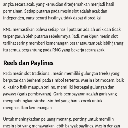
angka secara acak, yang kemudian diterjemahkan menjadi hasil
permainan. Setiap putaran pada mesin slot adalah acak dan
independen, yang berarti hasilnya tidak dapat diprediksi.
RNG memastikan bahwa setiap hasil putaran adalah unik dan tidak
terpengaruh oleh putaran sebelumnya. Jadi, meskipun mesin slot
terlihat sering memberi kemenangan besar atau tampak lebih jarang,
itu semua bergantung pada RNG yang bekerja secara acak.
Reels dan Paylines
Pada mesin slot tradisional, mesin memiliki gulungan (reels) yang
berputar dan berhenti pada simbol tertentu. Mesin slot modern, baik
di kasino fisik maupun online, memiliki berbagai gulungan dan
paylines
(garis pembayaran). Garis pembayaran adalah garis yang
menghubungkan simbol-simbol yang harus cocok untuk
menghasilkan kemenangan.
Untuk meningkatkan peluang menang, penting untuk memilih
mesin slot yang menawarkan lebih banyak paylines. Mesin dengan