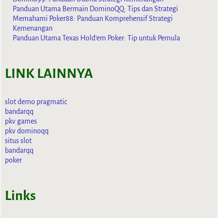
Panduan Utama Bermain DominoQQ: Tips dan Strategi
Memahami Poker88: Panduan Komprehensif Strategi
Kemenangan
Panduan Utama Texas Hold’em Poker: Tip untuk Pemula
LINK LAINNYA
slot demo pragmatic
bandarqq
pkv games
pkv dominoqq
situs slot
bandarqq
poker
Links