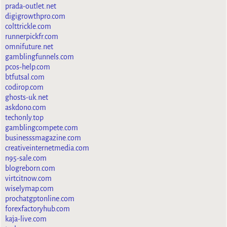
prada-outlet.net
digigrowthpro.com
colttrickle.com
runnerpickfr.com
omnifuture.net
gamblingfunnels.com
pcos-help.com
btfutsal.com
codirop.com
ghosts-uk.net
askdono.com
techonly.top
gamblingcompete.com
businesssmagazine.com
creativeinternetmedia.com
n95-sale.com
blogreborn.com
virtcitnow.com
wiselymap.com
prochatgptonline.com
forexfactoryhub.com
kaja-live.com