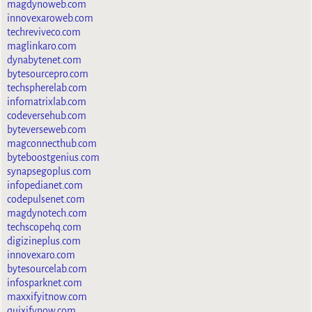
magdynoweb.com
innovexaroweb.com
techreviveco.com
maglinkaro.com
dynabytenet.com
bytesourcepro.com
techspherelab.com
infomatrixlab.com
codeversehub.com
byteverseweb.com
magconnecthub.com
byteboostgenius.com
synapsegoplus.com
infopedianet.com
codepulsenet.com
magdynotech.com
techscopehq.com
digizineplus.com
innovexaro.com
bytesourcelab.com
infosparknet.com
maxxifyitnow.com
quixifynow.com