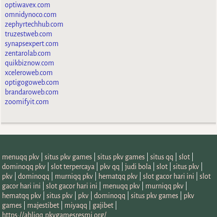
optiwavex.com
omnidynoco.com
zephyrtechhub.com
truzestweb.com
synapsexpert.com
zentarolab.com
quikbiznow.com
xceleroweb.com
optigogoweb.com
brandaroweb.com
zoomifyit.com
menuqq pkv
|
situs pkv games
|
situs pkv games
|
situs qq
|
slot
|
dominoqq pkv
|
slot terpercaya
|
pkv qq
|
judi bola
|
slot
|
situs pkv
|
pkv
|
dominoqq
|
murniqq pkv
|
hematqq pkv
|
slot gacor hari ini
|
slot
gacor hari ini
|
slot gacor hari ini
|
menuqq pkv
|
murniqq pkv
|
hematqq pkv
|
situs pkv
|
pkv
|
dominoqq
|
situs pkv games
|
pkv
games
|
majestibet
|
miyaqq
|
gajibet
|
https://ahliqq.pkvgamesresmi.org/