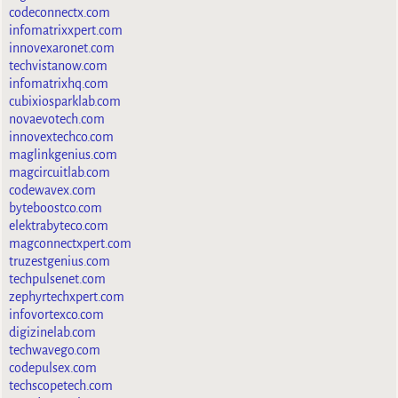
codeconnectx.com
infomatrixxpert.com
innovexaronet.com
techvistanow.com
infomatrixhq.com
cubixiosparklab.com
novaevotech.com
innovextechco.com
maglinkgenius.com
magcircuitlab.com
codewavex.com
byteboostco.com
elektrabyteco.com
magconnectxpert.com
truzestgenius.com
techpulsenet.com
zephyrtechxpert.com
infovortexco.com
digizinelab.com
techwavego.com
codepulsex.com
techscopetech.com