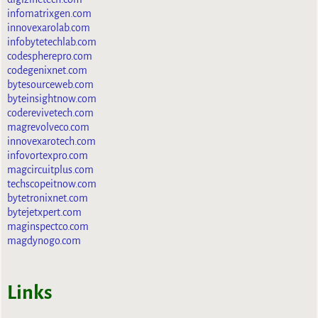
infomatrixgen.com
innovexarolab.com
infobytetechlab.com
codespherepro.com
codegenixnet.com
bytesourceweb.com
byteinsightnow.com
coderevivetech.com
magrevolveco.com
innovexarotech.com
infovortexpro.com
magcircuitplus.com
techscopeitnow.com
bytetronixnet.com
bytejetxpert.com
maginspectco.com
magdynogo.com
Links