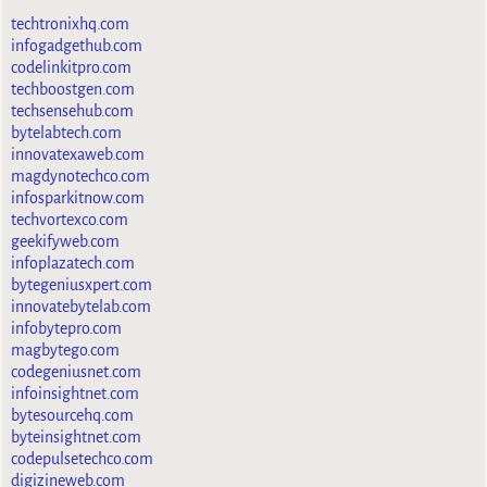
techtronixhq.com
infogadgethub.com
codelinkitpro.com
techboostgen.com
techsensehub.com
bytelabtech.com
innovatexaweb.com
magdynotechco.com
infosparkitnow.com
techvortexco.com
geekifyweb.com
infoplazatech.com
bytegeniusxpert.com
innovatebytelab.com
infobytepro.com
magbytego.com
codegeniusnet.com
infoinsightnet.com
bytesourcehq.com
byteinsightnet.com
codepulsetechco.com
digizineweb.com