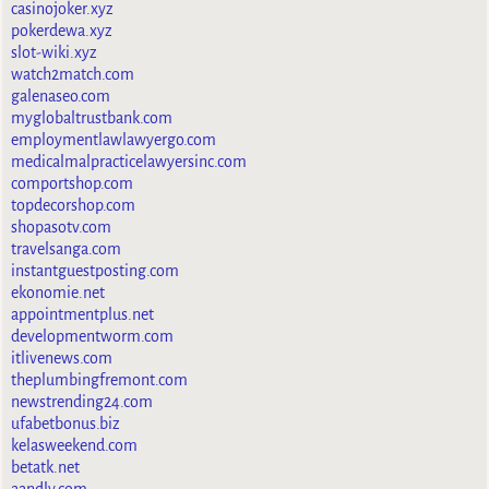
casinojoker.xyz
pokerdewa.xyz
slot-wiki.xyz
watch2match.com
galenaseo.com
myglobaltrustbank.com
employmentlawlawyergo.com
medicalmalpracticelawyersinc.com
comportshop.com
topdecorshop.com
shopasotv.com
travelsanga.com
instantguestposting.com
ekonomie.net
appointmentplus.net
developmentworm.com
itlivenews.com
theplumbingfremont.com
newstrending24.com
ufabetbonus.biz
kelasweekend.com
betatk.net