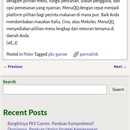
beragam pilihan menu, fungsi pencarian, ulasan pengguna, dan
opsi pemesanan yang nyaman, MenuQQ dengan cepat menjadi
platform pilihan bagi pecinta makanan di mana pun. Baik Anda
mendambakan masakan Italia, Cina, atau Meksiko, MenuQQ
menyediakan pilihan menu lengkap dari restoran ternama di
daerah Anda.
[ad_2]
Posted in
Poker
Tagged
pkv games
permalink
←
Previous
Next
→
Post navigation
Search
Search
Recent Posts
Bangkitnya PKV Games: Panduan Komprehensif
Domino99: Panduan Utama Strategi Kemenangan