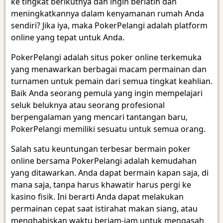
ke tingkat berikutnya dan ingin berlatih dan
meningkatkannya dalam kenyamanan rumah Anda
sendiri? Jika iya, maka PokerPelangi adalah platform
online yang tepat untuk Anda.
PokerPelangi adalah situs poker online terkemuka
yang menawarkan berbagai macam permainan dan
turnamen untuk pemain dari semua tingkat keahlian.
Baik Anda seorang pemula yang ingin mempelajari
seluk beluknya atau seorang profesional
berpengalaman yang mencari tantangan baru,
PokerPelangi memiliki sesuatu untuk semua orang.
Salah satu keuntungan terbesar bermain poker
online bersama PokerPelangi adalah kemudahan
yang ditawarkan. Anda dapat bermain kapan saja, di
mana saja, tanpa harus khawatir harus pergi ke
kasino fisik. Ini berarti Anda dapat melakukan
permainan cepat saat istirahat makan siang, atau
menghabiskan waktu berjam-jam untuk mengasah