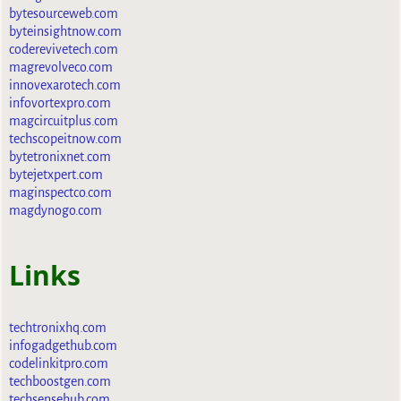
bytesourceweb.com
byteinsightnow.com
coderevivetech.com
magrevolveco.com
innovexarotech.com
infovortexpro.com
magcircuitplus.com
techscopeitnow.com
bytetronixnet.com
bytejetxpert.com
maginspectco.com
magdynogo.com
Links
techtronixhq.com
infogadgethub.com
codelinkitpro.com
techboostgen.com
techsensehub.com