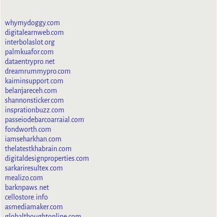
whymydoggy.com
digitalearnweb.com
interbolaslot.org
palmkuafor.com
dataentrypro.net
dreamrummypro.com
kaiminsupport.com
belanjareceh.com
shannonsticker.com
insprationbuzz.com
passeiodebarcoarraial.com
fondworth.com
iamseharkhan.com
thelatestkhabrain.com
digitaldesignproperties.com
sarkariresultex.com
mealizo.com
barknpaws.net
cellostore.info
asmediamaker.com
globalthoughtonline.com