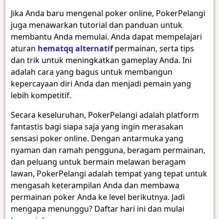
Jika Anda baru mengenal poker online, PokerPelangi
juga menawarkan tutorial dan panduan untuk
membantu Anda memulai. Anda dapat mempelajari
aturan
hematqq alternatif
permainan, serta tips
dan trik untuk meningkatkan gameplay Anda. Ini
adalah cara yang bagus untuk membangun
kepercayaan diri Anda dan menjadi pemain yang
lebih kompetitif.
Secara keseluruhan, PokerPelangi adalah platform
fantastis bagi siapa saja yang ingin merasakan
sensasi poker online. Dengan antarmuka yang
nyaman dan ramah pengguna, beragam permainan,
dan peluang untuk bermain melawan beragam
lawan, PokerPelangi adalah tempat yang tepat untuk
mengasah keterampilan Anda dan membawa
permainan poker Anda ke level berikutnya. Jadi
mengapa menunggu? Daftar hari ini dan mulai