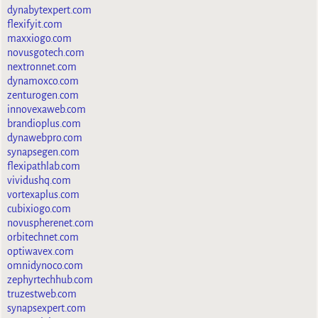
dynabytexpert.com
flexifyit.com
maxxiogo.com
novusgotech.com
nextronnet.com
dynamoxco.com
zenturogen.com
innovexaweb.com
brandioplus.com
dynawebpro.com
synapsegen.com
flexipathlab.com
vividushq.com
vortexaplus.com
cubixiogo.com
novuspherenet.com
orbitechnet.com
optiwavex.com
omnidynoco.com
zephyrtechhub.com
truzestweb.com
synapsexpert.com