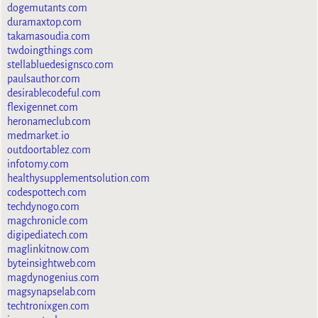
dogemutants.com
duramaxtop.com
takamasoudia.com
twdoingthings.com
stellabluedesignsco.com
paulsauthor.com
desirablecodeful.com
flexigennet.com
heronameclub.com
medmarket.io
outdoortablez.com
infotomy.com
healthysupplementsolution.com
codespottech.com
techdynogo.com
magchronicle.com
digipediatech.com
maglinkitnow.com
byteinsightweb.com
magdynogenius.com
magsynapselab.com
techtronixgen.com