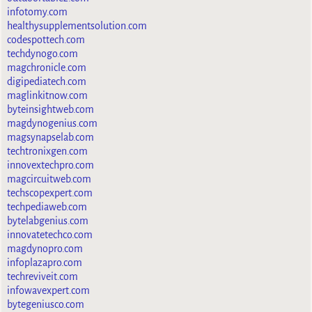
infotomy.com
healthysupplementsolution.com
codespottech.com
techdynogo.com
magchronicle.com
digipediatech.com
maglinkitnow.com
byteinsightweb.com
magdynogenius.com
magsynapselab.com
techtronixgen.com
innovextechpro.com
magcircuitweb.com
techscopexpert.com
techpediaweb.com
bytelabgenius.com
innovatetechco.com
magdynopro.com
infoplazapro.com
techreviveit.com
infowavexpert.com
bytegeniusco.com