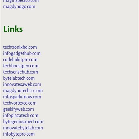
maginspectco.com
magdynogo.com
Links
techtronixhq.com
infogadgethub.com
codelinkitpro.com
techboostgen.com
techsensehub.com
bytelabtech.com
innovatexaweb.com
magdynotechco.com
infosparkitnow.com
techvortexco.com
geekifyweb.com
infoplazatech.com
bytegeniusxpert.com
innovatebytelab.com
infobytepro.com