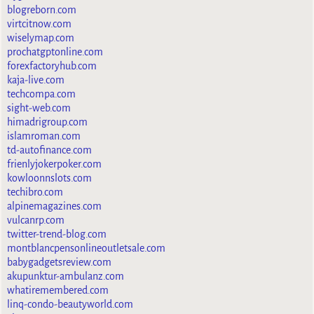
blogreborn.com
virtcitnow.com
wiselymap.com
prochatgptonline.com
forexfactoryhub.com
kaja-live.com
techcompa.com
sight-web.com
himadrigroup.com
islamroman.com
td-autofinance.com
frienlyjokerpoker.com
kowloonnslots.com
techibro.com
alpinemagazines.com
vulcanrp.com
twitter-trend-blog.com
montblancpensonlineoutletsale.com
babygadgetsreview.com
akupunktur-ambulanz.com
whatiremembered.com
linq-condo-beautyworld.com