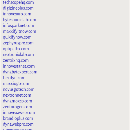
techscopehq.com
digizineplus.com
innovexaro.com
bytesourcelab.com
infosparknet.com
maxxifyitnow.com
quixifynow.com
zephyruspro.com
optipathx.com
nextronixlab.com
zentrixhq.com
innovestanet.com
dynabytexpert.com
flexifyit.com
maxxiogo.com
novusgotech.com
nextronnet.com
dynamoxco.com
zenturogen.com
innovexaweb.com
brandioplus.com
dynawebpro.com