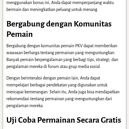
menggunakan bonus ini, Anda dapat memperpanjang waktu
bermain dan meningkatkan peluang untuk menang.
Bergabung dengan Komunitas
Pemain
Bergabung dengan komunitas pemain PKV dapat memberikan
wawasan berharga tentang permainan yang menguntungkan.
Banyak pemain berpengalaman yang berbagi tips, strategi, dan
pengalaman mereka di forum atau grup media sosial.
Dengan berinteraksi dengan pemain lain, Anda dapat
mempelajari berbagai pendekatan yang digunakan untuk
mencapai kemenangan. Selain itu, Anda juga bisa mendapatkan
rekomendasi tentang permainan yang menguntungkan dari
pengalaman mereka.
Uji Coba Permainan Secara Gratis