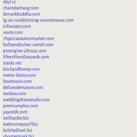
ebyt.cc
chaindaohang.com
drmarkbuddha.com
lg-air-conditioning-maintenance.com
infoorator.com
novte.com
7hpizzaeasternmarket.com
hollaendisches-viertel.com
proengine-ultra24.com
lifewithoutlanyards.com
traida.net
kitchandhoney.com
metro-bistro.com
howtosolv.com
delicesdemanon.com
testboo.com
weddingdressstudio.com
premiumplox.com
yayosbk.com
neilhardie.biz
webmoneysurf.biz
kolohebluet.biz
shootermask.biz