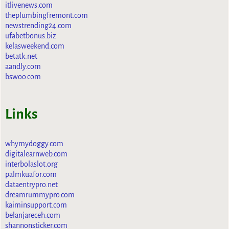
itlivenews.com
theplumbingfremont.com
newstrending24.com
ufabetbonus.biz
kelasweekend.com
betatk.net
aandly.com
bswoo.com
Links
whymydoggy.com
digitalearnweb.com
interbolaslot.org
palmkuafor.com
dataentrypro.net
dreamrummypro.com
kaiminsupport.com
belanjareceh.com
shannonsticker.com