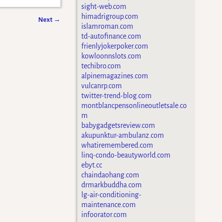
sight-web.com
himadrigroup.com
Next
→
islamroman.com
td-autofinance.com
frienlyjokerpoker.com
kowloonnslots.com
techibro.com
alpinemagazines.com
vulcanrp.com
twitter-trend-blog.com
montblancpensonlineoutletsale.co
m
babygadgetsreview.com
akupunktur-ambulanz.com
whatiremembered.com
linq-condo-beautyworld.com
ebyt.cc
chaindaohang.com
drmarkbuddha.com
lg-air-conditioning-
maintenance.com
infoorator.com