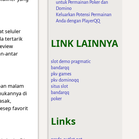
untuk Permainan Poker dan
Domino
Keluarkan Potensi Permainan
Anda dengan PlayerQQ
t seluler
a tertarik
LINK LAINNYA
review
an-antar
slot demo pragmatic
bandarqq
pkv games
pkv dominoqq
apan malam
situs slot
bandarqq
mukannya di
poker
asak,
sep favorit
Links