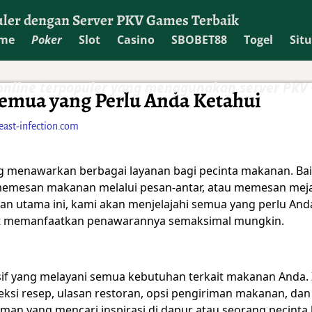
uler dengan Server PKV Games Terbaik
me
Poker
Slot
Casino
SBOBET88
Togel
Situ
 online terpopuler yang menggunakan server PK
mua yang Perlu Anda Ketahui
st-infection.com
g menawarkan berbagai layanan bagi pecinta makanan. Ba
memesan makanan melalui pesan-antar, atau memesan meja 
utama ini, kami akan menjelajahi semua yang perlu And
 memanfaatkan penawarannya semaksimal mungkin.
f yang melayani semua kebutuhan terkait makanan Anda. 
ksi resep, ulasan restoran, opsi pengiriman makanan, d
man yang mencari inspirasi di dapur atau seorang pecinta 