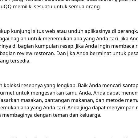
enuQQ memiliki sesuatu untuk semua orang.
 kunjungi situs web atau unduh aplikasinya di perangka
agai bagian untuk menemukan apa yang Anda cari. Jika And
inya di bagian kumpulan resep. Jika Anda ingin membaca 
 bagian review restoran. Dan jika Anda berminat untuk pes
ang tersedia.
ah koleksi resepnya yang lengkap. Baik Anda mencari sant
gourmet untuk mengesankan tamu Anda, Anda dapat mene
dasarkan masakan, pantangan makanan, dan metode mem
mukan apa yang Anda cari. Anda juga dapat menyimpan re
n membaginya dengan teman dan keluarga.