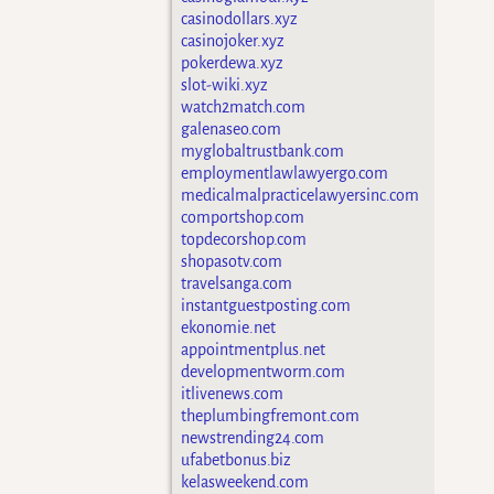
casinodollars.xyz
casinojoker.xyz
pokerdewa.xyz
slot-wiki.xyz
watch2match.com
galenaseo.com
myglobaltrustbank.com
employmentlawlawyergo.com
medicalmalpracticelawyersinc.com
comportshop.com
topdecorshop.com
shopasotv.com
travelsanga.com
instantguestposting.com
ekonomie.net
appointmentplus.net
developmentworm.com
itlivenews.com
theplumbingfremont.com
newstrending24.com
ufabetbonus.biz
kelasweekend.com