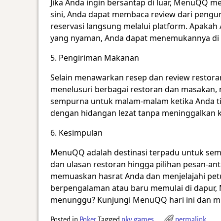
Jika Anda ingin bersantap di luar, MenuQQ m
sini, Anda dapat membaca review dari pengun
reservasi langsung melalui platform. Apakah
yang nyaman, Anda dapat menemukannya d
5. Pengiriman Makanan
Selain menawarkan resep dan review restor
menelusuri berbagai restoran dan masakan, 
sempurna untuk malam-malam ketika Anda ti
dengan hidangan lezat tanpa meninggalkan
6. Kesimpulan
MenuQQ adalah destinasi terpadu untuk se
dan ulasan restoran hingga pilihan pesan-
memuaskan hasrat Anda dan menjelajahi petua
berpengalaman atau baru memulai di dapur,
menunggu? Kunjungi MenuQQ hari ini dan mu
Posted in
Poker
Tagged
pkv games
permalink