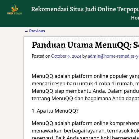
Rekomendasi Situs Judi Online Terpop
Ho
←
Previous
Post navigation
Dapatkan rekomendasi situs judi
Panduan Utama MenuQQ: Se
aman dan lancar.
Posted on
October 9, 2024
by
admin@home-remedies-yea
MenuQQ adalah platform online populer yan
mencari resep baru untuk dicoba di rumah, 
MenuQQ siap membantu Anda. Dalam panduan 
tentang MenuQQ dan bagaimana Anda dapat
1. Apa itu MenuQQ?
MenuQQ adalah platform online komprehensi
menawarkan berbagai layanan, termasuk kole
reservasi. Baik Anda seorang koki berpengala