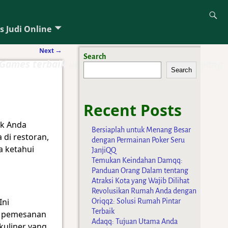
s Judi Online
Next
→
Search
V Games terbaik untuk pengalaman bermain yang
Search
Recent Posts
ik Anda
Bersiaplah untuk Menang Besar
di restoran,
dengan Permainan Poker Seru
a ketahui
JanjiQQ
Temukan Keindahan Damqq:
Panduan Orang Dalam tentang
Atraksi Kota yang Wajib Dilihat
Revolusikan Rumah Anda dengan
Ini
Oriqq2: Solusi Rumah Pintar
Terbaik
an pemesanan
Adaqq: Tujuan Utama Anda
kuliner yang