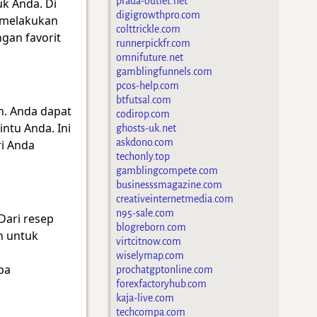
prada-outlet.net
k Anda. Di
digigrowthpro.com
n melakukan
colttrickle.com
gan favorit
runnerpickfr.com
omnifuture.net
gamblingfunnels.com
pcos-help.com
btfutsal.com
n. Anda dapat
codirop.com
ntu Anda. Ini
ghosts-uk.net
askdono.com
i Anda
techonly.top
gamblingcompete.com
businesssmagazine.com
creativeinternetmedia.com
n95-sale.com
ari resep
blogreborn.com
n untuk
virtcitnow.com
wiselymap.com
pa
prochatgptonline.com
forexfactoryhub.com
kaja-live.com
techcompa.com