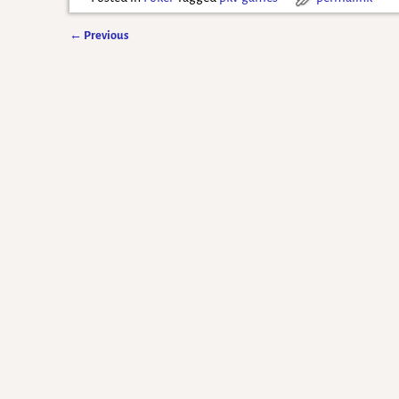
←
Previous
Post navigation