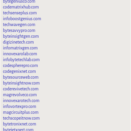
bytegeniusco.com
codematrixhub.com
techsenseplus.com
infoboostgenius.com
techwavegen.com
bytesavvypro.com
byteinsightgen.com
digizinetech.com
infomatrixgen.com
innovexarolab.com
infobytetechlab.com
codespherepro.com
codegenixnet.com
bytesourceweb.com
byteinsightnow.com
coderevivetech.com
magrevolveco.com
innovexarotech.com
infovortexpro.com
magcircuitplus.com
techscopeitnow.com
bytetronixnet.com
bytejetxpert.com