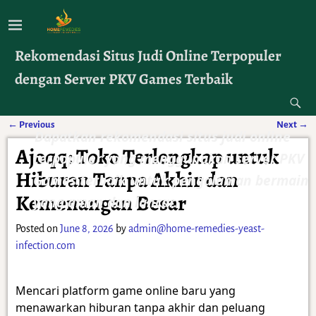
Rekomendasi Situs Judi Online Terpopuler
dengan Server PKV Games Terbaik
←
Previous
Next
→
Dapatkan rekomendasi situs judi online
Post navigation
Ajoqq: Toko Terlengkap untuk
terpopuler yang menggunakan server PKV
Hiburan Tanpa Akhir dan
Games terbaik untuk pengalaman bermain
Kemenangan Besar
yang aman dan lancar.
Posted on
June 8, 2026
by
admin@home-remedies-yeast-
infection.com
Mencari platform game online baru yang
menawarkan hiburan tanpa akhir dan peluang