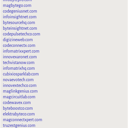
magbytego.com
codegeniusnet.com
infoinsightnet.com
bytesourcehq.com
byteinsightnet.com
codepulsetechco.com
digizineweb.com
codeconnectx.com
infomatrixxpert.com
innovexaronet.com
techvistanow.com
infomatrixhq.com
cubixiosparklab.com
novaevotech.com
innovextechco.com
maglinkgenius.com
magcircuitlab.com
codewavex.com
byteboostco.com
elektrabyteco.com
magconnectxpert.com
truzestgenius.com