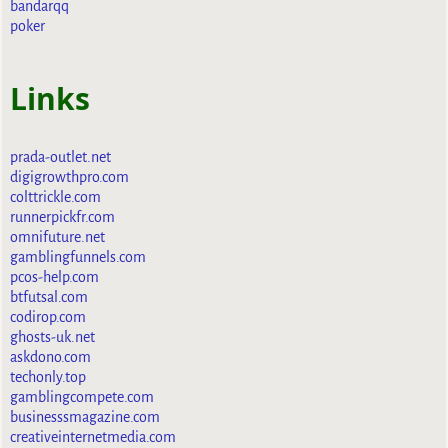
bandarqq
poker
Links
prada-outlet.net
digigrowthpro.com
colttrickle.com
runnerpickfr.com
omnifuture.net
gamblingfunnels.com
pcos-help.com
btfutsal.com
codirop.com
ghosts-uk.net
askdono.com
techonly.top
gamblingcompete.com
businesssmagazine.com
creativeinternetmedia.com