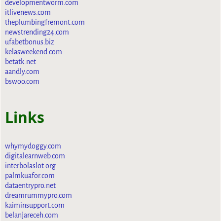
developmentworm.com
itlivenews.com
theplumbingfremont.com
newstrending24.com
ufabetbonus.biz
kelasweekend.com
betatk.net
aandly.com
bswoo.com
Links
whymydoggy.com
digitalearnweb.com
interbolaslot.org
palmkuafor.com
dataentrypro.net
dreamrummypro.com
kaiminsupport.com
belanjareceh.com