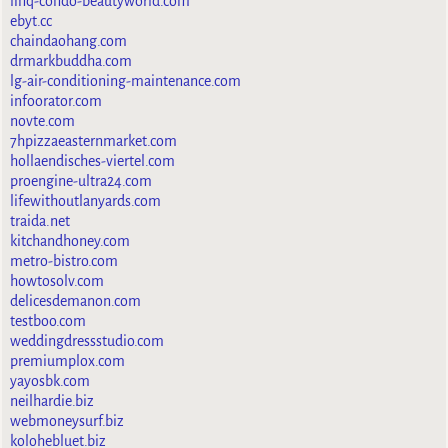
linq-condo-beautyworld.com
ebyt.cc
chaindaohang.com
drmarkbuddha.com
lg-air-conditioning-maintenance.com
infoorator.com
novte.com
7hpizzaeasternmarket.com
hollaendisches-viertel.com
proengine-ultra24.com
lifewithoutlanyards.com
traida.net
kitchandhoney.com
metro-bistro.com
howtosolv.com
delicesdemanon.com
testboo.com
weddingdressstudio.com
premiumplox.com
yayosbk.com
neilhardie.biz
webmoneysurf.biz
kolohebluet.biz