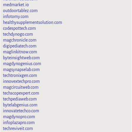
medmarket.io
outdoortablez.com
infotomy.com
healthysupplementsolution.com
codespottech.com
techdynogo.com
magchronicle.com
digipediatech.com
maglinkitnow.com
byteinsightweb.com
magdynogenius.com
magsynapselab.com
techtronixgen.com
innovextechpro.com
magcircuitweb.com
techscopexpert.com
techpediaweb.com
bytelabgenius.com
innovatetechco.com
magdynopro.com
infoplazapro.com
techreviveit.com