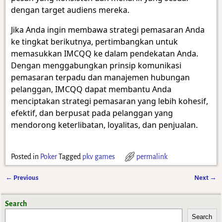
dengan target audiens mereka.
Jika Anda ingin membawa strategi pemasaran Anda
ke tingkat berikutnya, pertimbangkan untuk
memasukkan IMCQQ ke dalam pendekatan Anda.
Dengan menggabungkan prinsip komunikasi
pemasaran terpadu dan manajemen hubungan
pelanggan, IMCQQ dapat membantu Anda
menciptakan strategi pemasaran yang lebih kohesif,
efektif, dan berpusat pada pelanggan yang
mendorong keterlibatan, loyalitas, dan penjualan.
Posted in
Poker
Tagged
pkv games
permalink
←
Previous
Next
→
Post navigation
Search
Search