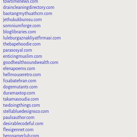
towtimenews.com
draincleaningdirectory.com
baotangmythuathcm.com
jethukukburosu.com
somniumforge.com
bloglibraries.com
luleburgaznakliyatfirmasi.com
thebapehoodie.com
parasosyal.com
enticingmuslim.com
goodhealthsoundwealth.com
elenapoems.com
hellmouseretro.com
fcsabatehran.com
dogemutants.com
duramaxtop.com
takamasoudia.com
twdoingthings.com
stellabluedesignsco.com
paulsauthor.com
desirablecodeful.com
flexigennet.com
heronameclub.com