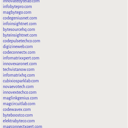
innovatebytelab.com
infobytepro.com
magbytego.com
codegeniusnet.com
infoinsightnet.com
bytesourcehq.com
byteinsightnet.com
codepulsetechco.com
digizineweb.com
codeconnectx.com
infomatrixxpert.com
innovexaronet.com
techvistanow.com
infomatrixhq.com
cubixiosparklab.com
novaevotech.com
innovextechco.com
maglinkgenius.com
magcircuitlab.com
codewavex.com
byteboostco.com
elektrabyteco.com
magconnectxpert.com