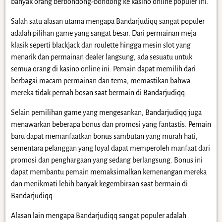
banyak orang berbondong-bondong ke kasino online populer ini.
Salah satu alasan utama mengapa Bandarjudiqq sangat populer
adalah pilihan game yang sangat besar. Dari permainan meja
klasik seperti blackjack dan roulette hingga mesin slot yang
menarik dan permainan dealer langsung, ada sesuatu untuk
semua orang di kasino online ini. Pemain dapat memilih dari
berbagai macam permainan dan tema, memastikan bahwa
mereka tidak pernah bosan saat bermain di Bandarjudiqq.
Selain pemilihan game yang mengesankan, Bandarjudiqq juga
menawarkan beberapa bonus dan promosi yang fantastis. Pemain
baru dapat memanfaatkan bonus sambutan yang murah hati,
sementara pelanggan yang loyal dapat memperoleh manfaat dari
promosi dan penghargaan yang sedang berlangsung. Bonus ini
dapat membantu pemain memaksimalkan kemenangan mereka
dan menikmati lebih banyak kegembiraan saat bermain di
Bandarjudiqq.
Alasan lain mengapa Bandarjudiqq sangat populer adalah