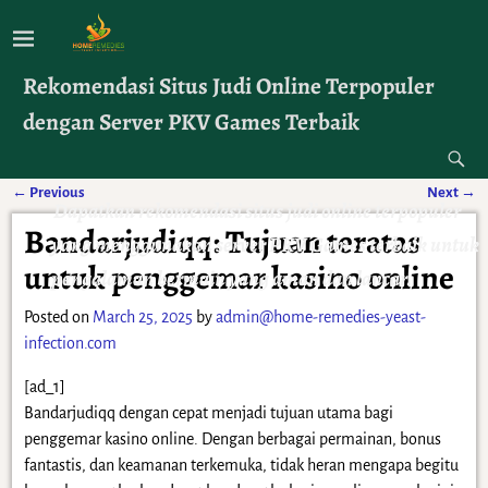
Rekomendasi Situs Judi Online Terpopuler
dengan Server PKV Games Terbaik
←
Previous
Next
→
Dapatkan rekomendasi situs judi online terpopuler
Post navigation
Bandarjudiqq: Tujuan teratas
yang menggunakan server PKV Games terbaik untuk
untuk penggemar kasino online
pengalaman bermain yang aman dan lancar.
Posted on
March 25, 2025
by
admin@home-remedies-yeast-
infection.com
[ad_1]
Bandarjudiqq dengan cepat menjadi tujuan utama bagi
penggemar kasino online. Dengan berbagai permainan, bonus
fantastis, dan keamanan terkemuka, tidak heran mengapa begitu