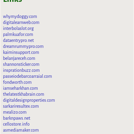
whymydoggy.com
digitalearnweb.com
interbolaslot.org
palmkuafor.com
dataentrypro.net
dreamrummypro.com
kaiminsupport.com
belanjareceh.com
shannonsticker.com
insprationbuzz.com
passeiodebarcoarraial.com
fondworth.com
iamseharkhan.com
thelatestkhabrain.com
digitaldesignproperties.com
sarkariresultex.com
mealizo.com
barknpaws.net
cellostore.info
asmediamaker.com