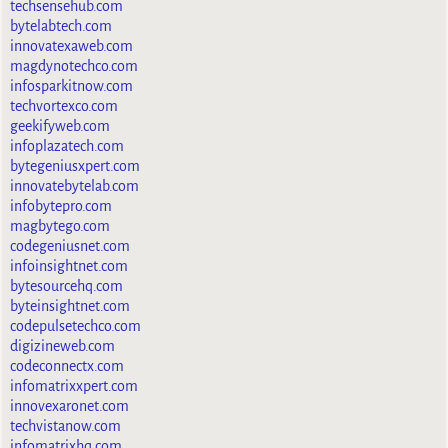
techsensehub.com
bytelabtech.com
innovatexaweb.com
magdynotechco.com
infosparkitnow.com
techvortexco.com
geekifyweb.com
infoplazatech.com
bytegeniusxpert.com
innovatebytelab.com
infobytepro.com
magbytego.com
codegeniusnet.com
infoinsightnet.com
bytesourcehq.com
byteinsightnet.com
codepulsetechco.com
digizineweb.com
codeconnectx.com
infomatrixxpert.com
innovexaronet.com
techvistanow.com
infomatrixhq.com