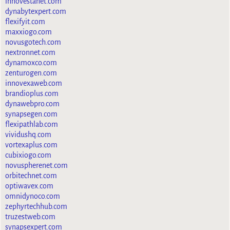
innovestanet.com
dynabytexpert.com
flexifyit.com
maxxiogo.com
novusgotech.com
nextronnet.com
dynamoxco.com
zenturogen.com
innovexaweb.com
brandioplus.com
dynawebpro.com
synapsegen.com
flexipathlab.com
vividushq.com
vortexaplus.com
cubixiogo.com
novuspherenet.com
orbitechnet.com
optiwavex.com
omnidynoco.com
zephyrtechhub.com
truzestweb.com
synapsexpert.com