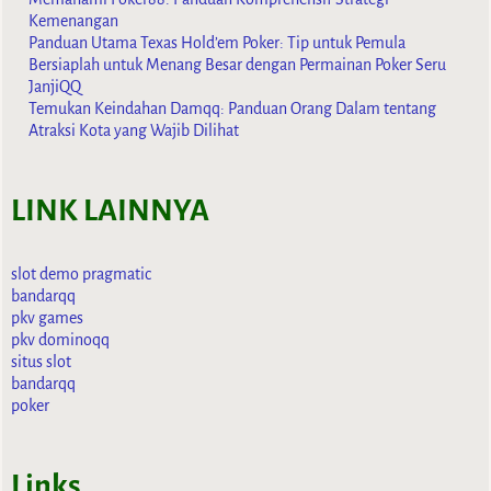
Kemenangan
Panduan Utama Texas Hold’em Poker: Tip untuk Pemula
Bersiaplah untuk Menang Besar dengan Permainan Poker Seru
JanjiQQ
Temukan Keindahan Damqq: Panduan Orang Dalam tentang
Atraksi Kota yang Wajib Dilihat
LINK LAINNYA
slot demo pragmatic
bandarqq
pkv games
pkv dominoqq
situs slot
bandarqq
poker
Links