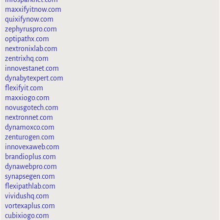
maxxifyitnow.com
quixifynow.com
zephyruspro.com
optipathx.com
nextronixlab.com
zentrixhq.com
innovestanet.com
dynabytexpert.com
flexifyit.com
maxxiogo.com
novusgotech.com
nextronnet.com
dynamoxco.com
zenturogen.com
innovexaweb.com
brandioplus.com
dynawebpro.com
synapsegen.com
flexipathlab.com
vividushq.com
vortexaplus.com
cubixiogo.com