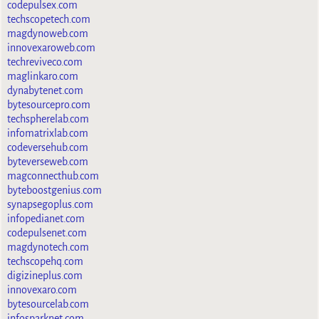
codepulsex.com
techscopetech.com
magdynoweb.com
innovexaroweb.com
techreviveco.com
maglinkaro.com
dynabytenet.com
bytesourcepro.com
techspherelab.com
infomatrixlab.com
codeversehub.com
byteverseweb.com
magconnecthub.com
byteboostgenius.com
synapsegoplus.com
infopedianet.com
codepulsenet.com
magdynotech.com
techscopehq.com
digizineplus.com
innovexaro.com
bytesourcelab.com
infosparknet.com