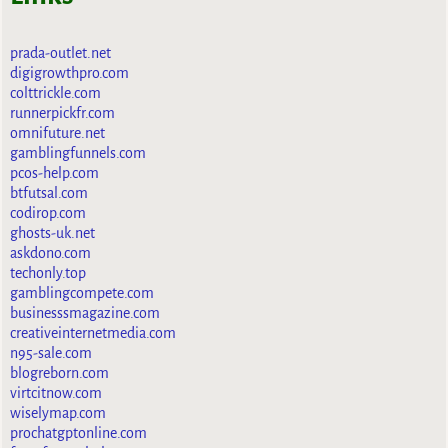
prada-outlet.net
digigrowthpro.com
colttrickle.com
runnerpickfr.com
omnifuture.net
gamblingfunnels.com
pcos-help.com
btfutsal.com
codirop.com
ghosts-uk.net
askdono.com
techonly.top
gamblingcompete.com
businesssmagazine.com
creativeinternetmedia.com
n95-sale.com
blogreborn.com
virtcitnow.com
wiselymap.com
prochatgptonline.com