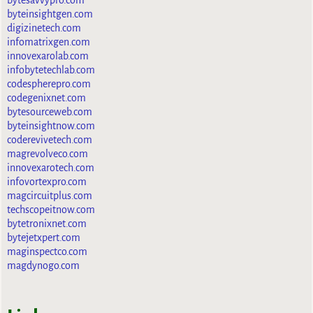
bytesavvypro.com
byteinsightgen.com
digizinetech.com
infomatrixgen.com
innovexarolab.com
infobytetechlab.com
codespherepro.com
codegenixnet.com
bytesourceweb.com
byteinsightnow.com
coderevivetech.com
magrevolveco.com
innovexarotech.com
infovortexpro.com
magcircuitplus.com
techscopeitnow.com
bytetronixnet.com
bytejetxpert.com
maginspectco.com
magdynogo.com