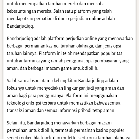
untuk menempatkan taruhan mereka dan mencoba
keberuntungan mereka. Salah satu platform yang telah
mendapatkan perhatian di dunia perjudian online adalah
Bandarjudiqq.
Bandarjudiqq adalah platform perjudian online yang menawarkan
berbagai permainan kasino, taruhan olahraga, dan jenis opsi
taruhan lainnya. Platform ini telah mendapatkan popularitas
untuk antarmuka yang ramah pengguna, opsi pembayaran yang
aman, dan berbagai macam game untuk dipilih.
Salah satu alasan utama kebangkitan Bandarjudiqq adalah
fokusnya untuk menyediakan lingkungan judi yang aman dan
aman bagi para penggunanya. Platform ini menggunakan
teknologi enkripsi terbaru untuk memastikan bahwa semua
transaksi aman dan semua informasi pribadi tetap aman.
Selain itu, Bandarjudiqq menawarkan berbagai macam
permainan untuk dipilih, termasuk permainan kasino populer
seperti poker, blackjack, dan roulette, serta opsi taruhan olahraga