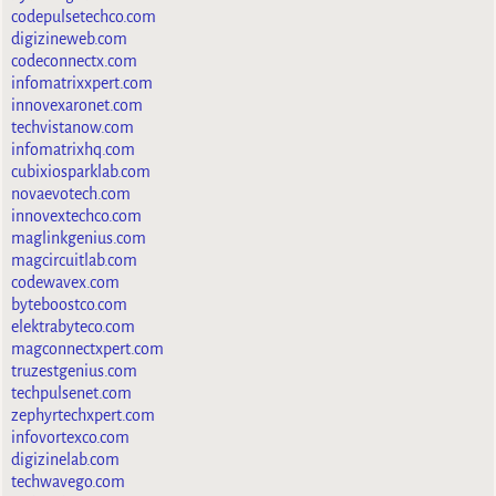
codepulsetechco.com
digizineweb.com
codeconnectx.com
infomatrixxpert.com
innovexaronet.com
techvistanow.com
infomatrixhq.com
cubixiosparklab.com
novaevotech.com
innovextechco.com
maglinkgenius.com
magcircuitlab.com
codewavex.com
byteboostco.com
elektrabyteco.com
magconnectxpert.com
truzestgenius.com
techpulsenet.com
zephyrtechxpert.com
infovortexco.com
digizinelab.com
techwavego.com