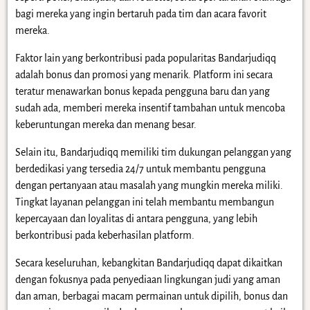
bagi mereka yang ingin bertaruh pada tim dan acara favorit
mereka.
Faktor lain yang berkontribusi pada popularitas Bandarjudiqq
adalah bonus dan promosi yang menarik. Platform ini secara
teratur menawarkan bonus kepada pengguna baru dan yang
sudah ada, memberi mereka insentif tambahan untuk mencoba
keberuntungan mereka dan menang besar.
Selain itu, Bandarjudiqq memiliki tim dukungan pelanggan yang
berdedikasi yang tersedia 24/7 untuk membantu pengguna
dengan pertanyaan atau masalah yang mungkin mereka miliki.
Tingkat layanan pelanggan ini telah membantu membangun
kepercayaan dan loyalitas di antara pengguna, yang lebih
berkontribusi pada keberhasilan platform.
Secara keseluruhan, kebangkitan Bandarjudiqq dapat dikaitkan
dengan fokusnya pada penyediaan lingkungan judi yang aman
dan aman, berbagai macam permainan untuk dipilih, bonus dan