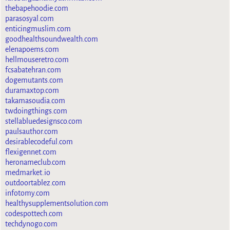
thebapehoodie.com
parasosyal.com
enticingmuslim.com
goodhealthsoundwealth.com
elenapoems.com
hellmouseretro.com
fcsabatehran.com
dogemutants.com
duramaxtop.com
takamasoudia.com
twdoingthings.com
stellabluedesignsco.com
paulsauthor.com
desirablecodeful.com
flexigennet.com
heronameclub.com
medmarket.io
outdoortablez.com
infotomy.com
healthysupplementsolution.com
codespottech.com
techdynogo.com