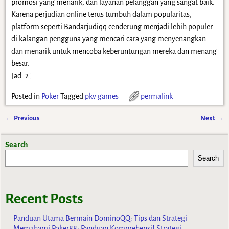
promosi yang menarik, dan layanan pelanggan yang sangat baik.
Karena perjudian online terus tumbuh dalam popularitas,
platform seperti Bandarjudiqq cenderung menjadi lebih populer
di kalangan pengguna yang mencari cara yang menyenangkan
dan menarik untuk mencoba keberuntungan mereka dan menang
besar.
[ad_2]
Posted in
Poker
Tagged
pkv games
permalink
←
Previous
Next
→
Post navigation
Search
Search
Recent Posts
Panduan Utama Bermain DominoQQ: Tips dan Strategi
Memahami Poker88: Panduan Komprehensif Strategi