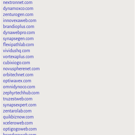
nextronnet.com
dynamoxco.com
zenturogen.com
innovexaweb.com
brandioplus.com
dynawebpro.com
synapsegen.com
flexipathlab.com
vividushq.com
vortexaplus.com
cubixiogo.com
novuspherenet.com
orbitechnet.com
optiwavex.com
omnidynoco.com
zephyrtechhub.com
truzestweb.com
synapsexpert.com
zentarolab.com
quikbiznow.com
xceleroweb.com
optigogoweb.com