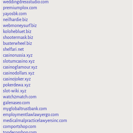
weddingdressstudio.com
premiumplox.com
yayosbk.com
neilhardie.biz
webmoneysurf.biz
kolohebluet.biz
shootermask.biz
busterwheel.biz
shelfari.net
casinorussia.xyz
slotumcasino.xyz
casinoglamour.xyz
casinodollars.xyz
casinojoker.xyz
pokerdewa.xyz
slot-wiki.xyz
watch2match.com
galenaseo.com
myglobaltrustbank.com
employmentlawlawyergo.com
medicalmalpracticelawyersinc.com
comportshop.com
topdecorshop.com