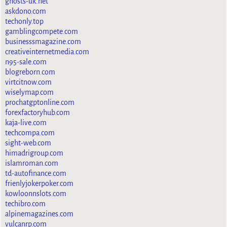
ghosts-uk.net
askdono.com
techonly.top
gamblingcompete.com
businesssmagazine.com
creativeinternetmedia.com
n95-sale.com
blogreborn.com
virtcitnow.com
wiselymap.com
prochatgptonline.com
forexfactoryhub.com
kaja-live.com
techcompa.com
sight-web.com
himadrigroup.com
islamroman.com
td-autofinance.com
frienlyjokerpoker.com
kowloonnslots.com
techibro.com
alpinemagazines.com
vulcanrp.com