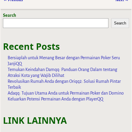
Post navigation
Search
Search
Recent Posts
Bersiaplah untuk Menang Besar dengan Permainan Poker Seru
JanjiQQ
Temukan Keindahan Damqq: Panduan Orang Dalam tentang
Atraksi Kota yang Wajib Dilihat
Revolusikan Rumah Anda dengan Oriqq2: Solusi Rumah Pintar
Terbaik
Adaqq: Tujuan Utama Anda untuk Permainan Poker dan Domino
Keluarkan Potensi Permainan Anda dengan PlayerQQ
LINK LAINNYA