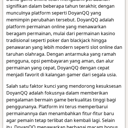
signifikan dalam beberapa tahun terakhir, dengan
munculnya platform seperti DoyanQQ yang
memimpin perubahan tersebut. DoyanQQ adalah
platform permainan online yang menawarkan
beragam permainan, mulai dari permainan kasino
tradisional seperti poker dan blackjack hingga
penawaran yang lebih modern seperti slot online dan
taruhan olahraga. Dengan antarmuka yang ramah
pengguna, opsi pembayaran yang aman, dan alur
permainan yang cepat, DoyanQQ dengan cepat
menjadi favorit di kalangan gamer dari segala usia.
Salah satu faktor kunci yang mendorong kesuksesan
DoyanQQ adalah fokusnya dalam memberikan
pengalaman bermain game berkualitas tinggi bagi
penggunanya. Platform ini terus memperbarui
permainannya dan menambahkan fitur-fitur baru
agar pemain tetap terlibat dan kembali lagi. Selain
itu, DoyanQQ menawarkan berbagai macam bonus