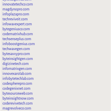
innovatetechco.com
magdynopro.com
infoplazapro.com
techreviveit.com
infowavexpert.com
bytegeniusco.com
codematrixhub.com
techsenseplus.com
infoboostgenius.com
techwavegen.com
bytesavvypro.com
byteinsightgen.com
digizinetech.com
infomatrixgen.com
innovexarolab.com
infobytetechlab.com
codespherepro.com
codegenixnet.com
bytesourceweb.com
byteinsightnow.com
coderevivetech.com
magrevolveco.com