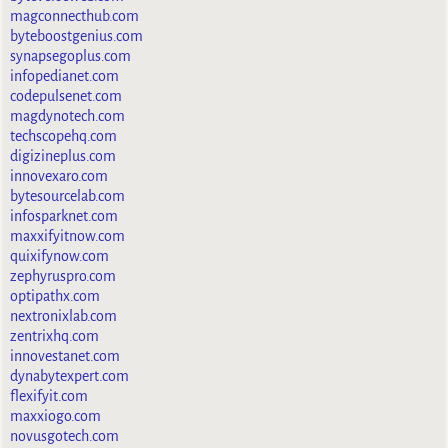
magconnecthub.com
byteboostgenius.com
synapsegoplus.com
infopedianet.com
codepulsenet.com
magdynotech.com
techscopehq.com
digizineplus.com
innovexaro.com
bytesourcelab.com
infosparknet.com
maxxifyitnow.com
quixifynow.com
zephyruspro.com
optipathx.com
nextronixlab.com
zentrixhq.com
innovestanet.com
dynabytexpert.com
flexifyit.com
maxxiogo.com
novusgotech.com