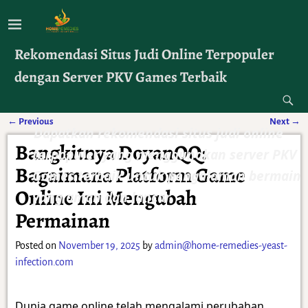
Rekomendasi Situs Judi Online Terpopuler
dengan Server PKV Games Terbaik
←
Previous
Next
→
Dapatkan rekomendasi situs judi online
Post navigation
Bangkitnya DoyanQQ:
terpopuler yang menggunakan server PKV
Bagaimana Platform Game
Games terbaik untuk pengalaman bermain
Online Ini Mengubah
yang aman dan lancar.
Permainan
Posted on
November 19, 2025
by
admin@home-remedies-yeast-
infection.com
Dunia game online telah mengalami perubahan