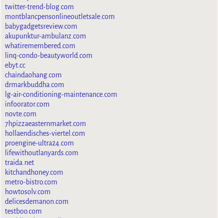
twitter-trend-blog.com
montblancpensonlineoutletsale.com
babygadgetsreview.com
akupunktur-ambulanz.com
whatiremembered.com
linq-condo-beautyworld.com
ebyt.cc
chaindaohang.com
drmarkbuddha.com
lg-air-conditioning-maintenance.com
infoorator.com
novte.com
7hpizzaeasternmarket.com
hollaendisches-viertel.com
proengine-ultra24.com
lifewithoutlanyards.com
traida.net
kitchandhoney.com
metro-bistro.com
howtosolv.com
delicesdemanon.com
testboo.com