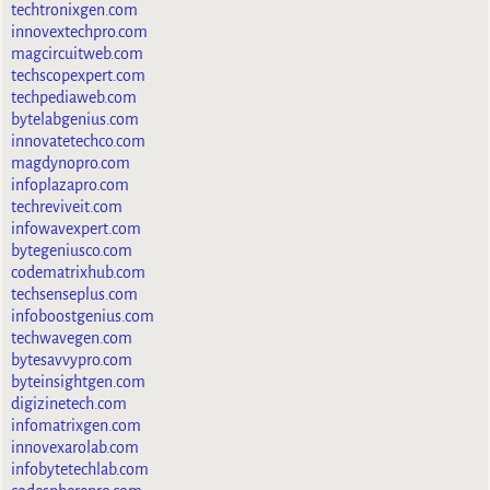
techtronixgen.com
innovextechpro.com
magcircuitweb.com
techscopexpert.com
techpediaweb.com
bytelabgenius.com
innovatetechco.com
magdynopro.com
infoplazapro.com
techreviveit.com
infowavexpert.com
bytegeniusco.com
codematrixhub.com
techsenseplus.com
infoboostgenius.com
techwavegen.com
bytesavvypro.com
byteinsightgen.com
digizinetech.com
infomatrixgen.com
innovexarolab.com
infobytetechlab.com