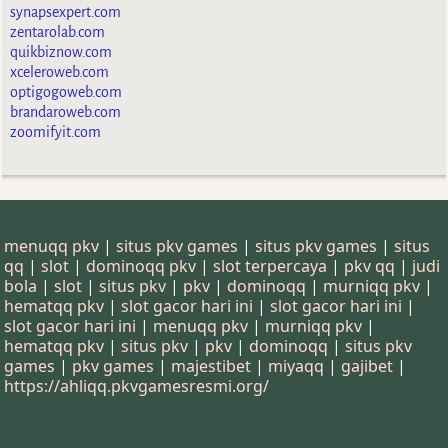
synapsexpert.com
zentarolab.com
quikbiznow.com
xceleroweb.com
optigogoweb.com
brandaroweb.com
zoomifyit.com
menuqq pkv
|
situs pkv games
|
situs pkv games
|
situs
qq
|
slot
|
dominoqq pkv
|
slot terpercaya
|
pkv qq
|
judi
bola
|
slot
|
situs pkv
|
pkv
|
dominoqq
|
murniqq pkv
|
hematqq pkv
|
slot gacor hari ini
|
slot gacor hari ini
|
slot gacor hari ini
|
menuqq pkv
|
murniqq pkv
|
hematqq pkv
|
situs pkv
|
pkv
|
dominoqq
|
situs pkv
games
|
pkv games
|
majestibet
|
miyaqq
|
gajibet
|
https://ahliqq.pkvgamesresmi.org/