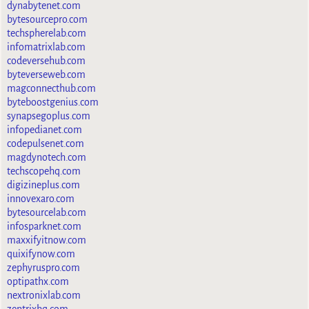
dynabytenet.com
bytesourcepro.com
techspherelab.com
infomatrixlab.com
codeversehub.com
byteverseweb.com
magconnecthub.com
byteboostgenius.com
synapsegoplus.com
infopedianet.com
codepulsenet.com
magdynotech.com
techscopehq.com
digizineplus.com
innovexaro.com
bytesourcelab.com
infosparknet.com
maxxifyitnow.com
quixifynow.com
zephyruspro.com
optipathx.com
nextronixlab.com