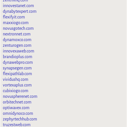
zentrixhq.com
innovestanet.com
dynabytexpert.com
flexifyit.com
maxxiogo.com
novusgotech.com
nextronnet.com
dynamoxco.com
zenturogen.com
innovexaweb.com
brandioplus.com
dynawebpro.com
synapsegen.com
flexipathlab.com
vividushq.com
vortexaplus.com
cubixiogo.com
novuspherenet.com
orbitechnet.com
optiwavex.com
omnidynoco.com
zephyrtechhub.com
truzestweb.com