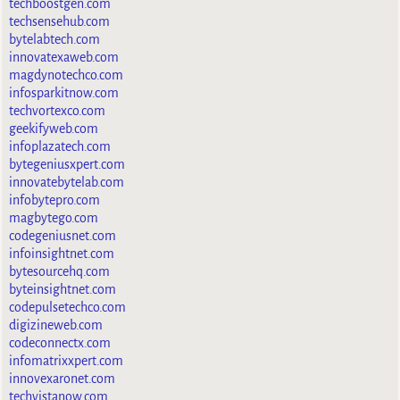
techboostgen.com
techsensehub.com
bytelabtech.com
innovatexaweb.com
magdynotechco.com
infosparkitnow.com
techvortexco.com
geekifyweb.com
infoplazatech.com
bytegeniusxpert.com
innovatebytelab.com
infobytepro.com
magbytego.com
codegeniusnet.com
infoinsightnet.com
bytesourcehq.com
byteinsightnet.com
codepulsetechco.com
digizineweb.com
codeconnectx.com
infomatrixxpert.com
innovexaronet.com
techvistanow.com