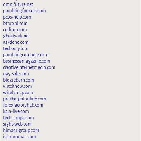
omnifuture.net
gamblingfunnels.com
pcos-help.com
btfutsal.com
codirop.com
ghosts-uk.net
askdono.com
techonly.top
gamblingcompete.com
businesssmagazine.com
creativeinternetmedia.com
n95-sale.com
blogreborn.com
virtcitnow.com
wiselymap.com
prochatgptonline.com
forexfactoryhub.com
kaja-live.com
techcompa.com
sight-web.com
himadrigroup.com
islamroman.com