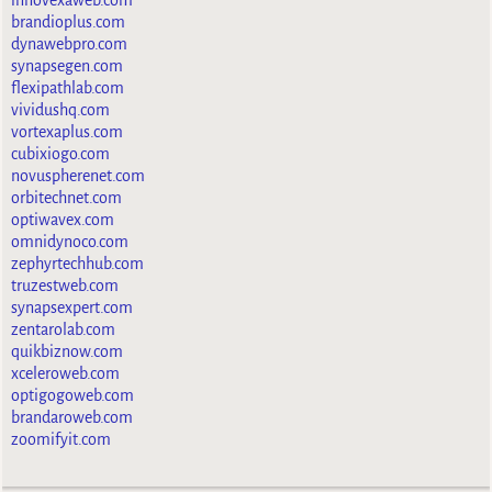
innovexaweb.com
brandioplus.com
dynawebpro.com
synapsegen.com
flexipathlab.com
vividushq.com
vortexaplus.com
cubixiogo.com
novuspherenet.com
orbitechnet.com
optiwavex.com
omnidynoco.com
zephyrtechhub.com
truzestweb.com
synapsexpert.com
zentarolab.com
quikbiznow.com
xceleroweb.com
optigogoweb.com
brandaroweb.com
zoomifyit.com