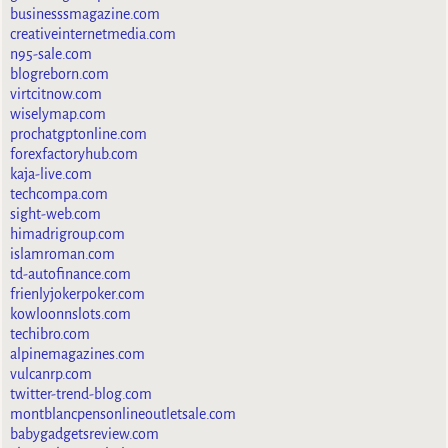
businesssmagazine.com
creativeinternetmedia.com
n95-sale.com
blogreborn.com
virtcitnow.com
wiselymap.com
prochatgptonline.com
forexfactoryhub.com
kaja-live.com
techcompa.com
sight-web.com
himadrigroup.com
islamroman.com
td-autofinance.com
frienlyjokerpoker.com
kowloonnslots.com
techibro.com
alpinemagazines.com
vulcanrp.com
twitter-trend-blog.com
montblancpensonlineoutletsale.com
babygadgetsreview.com