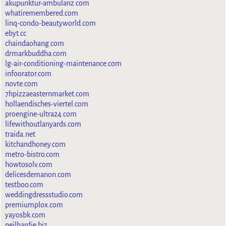
akupunktur-ambulanz.com
whatiremembered.com
linq-condo-beautyworld.com
ebyt.cc
chaindaohang.com
drmarkbuddha.com
lg-air-conditioning-maintenance.com
infoorator.com
novte.com
7hpizzaeasternmarket.com
hollaendisches-viertel.com
proengine-ultra24.com
lifewithoutlanyards.com
traida.net
kitchandhoney.com
metro-bistro.com
howtosolv.com
delicesdemanon.com
testboo.com
weddingdressstudio.com
premiumplox.com
yayosbk.com
neilhardie.biz