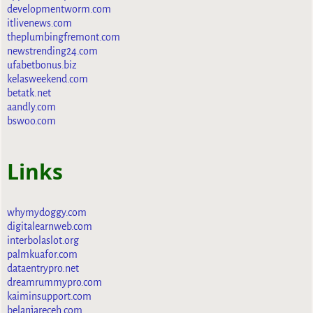
developmentworm.com
itlivenews.com
theplumbingfremont.com
newstrending24.com
ufabetbonus.biz
kelasweekend.com
betatk.net
aandly.com
bswoo.com
Links
whymydoggy.com
digitalearnweb.com
interbolaslot.org
palmkuafor.com
dataentrypro.net
dreamrummypro.com
kaiminsupport.com
belanjareceh.com