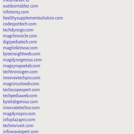
medmarket.io
outdoortablez.com
infotomy.com
healthysupplementsolution.com
codespottech.com
techdynogo.com
magchronicle.com
digipediatech.com
maglinkitnow.com
byteinsightweb.com
magdynogenius.com
magsynapselab.com
techtronixgen.com
innovextechpro.com
magcircuitweb.com
techscopexpert.com
techpediaweb.com
bytelabgenius.com
innovatetechco.com
magdynopro.com
infoplazapro.com
techreviveit.com
infowavexpert.com