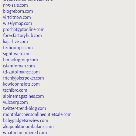
n95-sale.com
blogreborn.com
virtcitnow.com
wiselymap.com
prochatgptonline.com
forexfactoryhub.com
kaja-live.com
techcompa.com
sight-web.com
himadrigroup.com
islamroman.com
td-autofinance.com
frienlyjokerpoker.com
kowloonnslots.com
techibro.com
alpinemagazines.com
vulcanrp.com
twitter-trend-blog.com
montblancpensonlineoutletsale.com
babygadgetsreview.com
akupunktur-ambulanz.com
whatiremembered.com