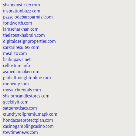
shannonsticker.com
insprationbuzz.com
passeiodebarcoarraial.com
fondworth.com
iamseharkhan.com
thelatestkhabrain.com
digitaldesignproperties.com
sarkariresultex.com
mealizo.com
barknpaws.net
cellostore.info
asmediamaker.com
globalthoughtonline.com
moneiify.com
myyatchrentals.com
shalomcandlestores.com
geekifyit.com
sattamatkaes.com
crunchyrollpremiumapk.com
hondacareprotectplan.com
casinogamblingcasino.com
towtimenews.com