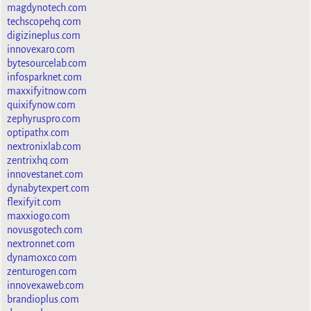
magdynotech.com
techscopehq.com
digizineplus.com
innovexaro.com
bytesourcelab.com
infosparknet.com
maxxifyitnow.com
quixifynow.com
zephyruspro.com
optipathx.com
nextronixlab.com
zentrixhq.com
innovestanet.com
dynabytexpert.com
flexifyit.com
maxxiogo.com
novusgotech.com
nextronnet.com
dynamoxco.com
zenturogen.com
innovexaweb.com
brandioplus.com