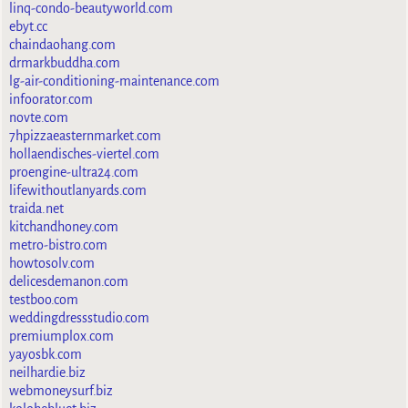
linq-condo-beautyworld.com
ebyt.cc
chaindaohang.com
drmarkbuddha.com
lg-air-conditioning-maintenance.com
infoorator.com
novte.com
7hpizzaeasternmarket.com
hollaendisches-viertel.com
proengine-ultra24.com
lifewithoutlanyards.com
traida.net
kitchandhoney.com
metro-bistro.com
howtosolv.com
delicesdemanon.com
testboo.com
weddingdressstudio.com
premiumplox.com
yayosbk.com
neilhardie.biz
webmoneysurf.biz