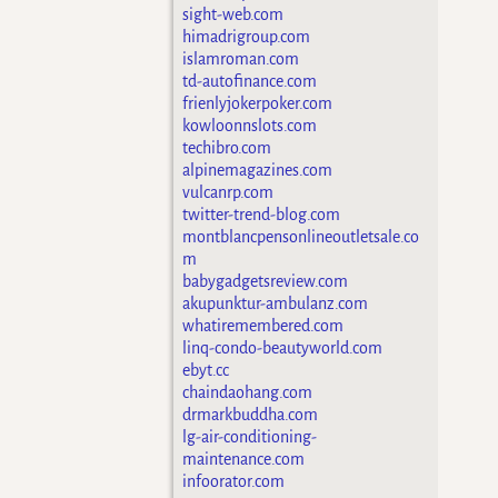
sight-web.com
himadrigroup.com
islamroman.com
td-autofinance.com
frienlyjokerpoker.com
kowloonnslots.com
techibro.com
alpinemagazines.com
vulcanrp.com
twitter-trend-blog.com
montblancpensonlineoutletsale.co
m
babygadgetsreview.com
akupunktur-ambulanz.com
whatiremembered.com
linq-condo-beautyworld.com
ebyt.cc
chaindaohang.com
drmarkbuddha.com
lg-air-conditioning-
maintenance.com
infoorator.com