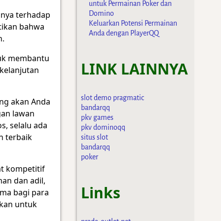
untuk Permainan Poker dan
Domino
nnya terhadap
Keluarkan Potensi Permainan
tikan bahwa
Anda dengan PlayerQQ
n.
tuk membantu
LINK LAINNYA
kelanjutan
slot demo pragmatic
ang akan Anda
bandarqq
gan lawan
pkv games
s, selalu ada
pkv dominoqq
 terbaik
situs slot
bandarqq
poker
t kompetitif
an dan adil,
Links
ama bagi para
ukan untuk