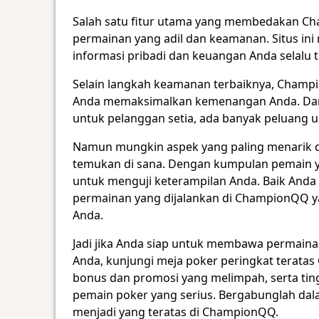
Salah satu fitur utama yang membedakan Cha
permainan yang adil dan keamanan. Situs in
informasi pribadi dan keuangan Anda selalu 
Selain langkah keamanan terbaiknya, Cham
Anda memaksimalkan kemenangan Anda. Dari
untuk pelanggan setia, ada banyak peluang
Namun mungkin aspek yang paling menarik d
temukan di sana. Dengan kumpulan pemain y
untuk menguji keterampilan Anda. Baik Anda 
permainan yang dijalankan di ChampionQQ 
Anda.
Jadi jika Anda siap untuk membawa permaina
Anda, kunjungi meja poker peringkat terata
bonus dan promosi yang melimpah, serta tin
pemain poker yang serius. Bergabunglah dala
menjadi yang teratas di ChampionQQ.