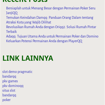
Bersiaplah untuk Menang Besar dengan Permainan Poker Seru
JanjiQQ
Temukan Keindahan Damqq: Panduan Orang Dalam tentang
Atraksi Kota yang Wajib Dilihat
Revolusikan Rumah Anda dengan Oriqq2: Solusi Rumah Pintar
Terbaik
Adaqq: Tujuan Utama Anda untuk Permainan Poker dan Domino
Keluarkan Potensi Permainan Anda dengan PlayerQQ
LINK LAINNYA
slot demo pragmatic
bandarqq
pkv games
pkv dominoqq
situs slot
bandarqq
poker