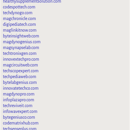
healthysupplementsolution.com
codespottech.com
techdynogo.com
magchronicle.com
digipediatech.com
maglinkitnow.com
byteinsightweb.com
magdynogenius.com
magsynapselab.com
techtronixgen.com
innovextechpro.com
magcircuitweb.com
techscopexpert.com
techpediaweb.com
bytelabgenius.com
innovatetechco.com
magdynopro.com
infoplazapro.com
techreviveit.com
infowavexpert.com
bytegeniusco.com
codematrixhub.com
techsenseplus.com