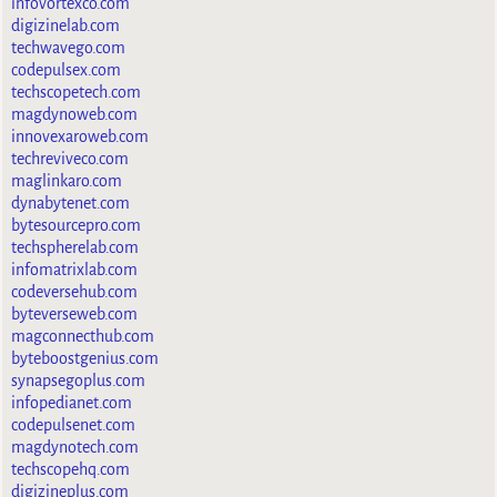
infovortexco.com
digizinelab.com
techwavego.com
codepulsex.com
techscopetech.com
magdynoweb.com
innovexaroweb.com
techreviveco.com
maglinkaro.com
dynabytenet.com
bytesourcepro.com
techspherelab.com
infomatrixlab.com
codeversehub.com
byteverseweb.com
magconnecthub.com
byteboostgenius.com
synapsegoplus.com
infopedianet.com
codepulsenet.com
magdynotech.com
techscopehq.com
digizineplus.com