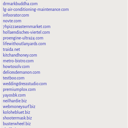
drmarkbuddha.com
lg-air-conditioning-maintenance.com
infoorator.com
novte.com
7hpizzaeasternmarket.com
hollaendisches-viertel.com
proengine-ultra24.com
lifewithoutlanyards.com
traida.net
kitchandhoney.com
metro-bistro.com
howtosolv.com
delicesdemanon.com
testboo.com
weddingdressstudio.com
premiumplox.com
yayosbk.com
neilhardie.biz
webmoneysurf.biz
kolohebluet.biz
shootermask.biz
busterwheel.biz