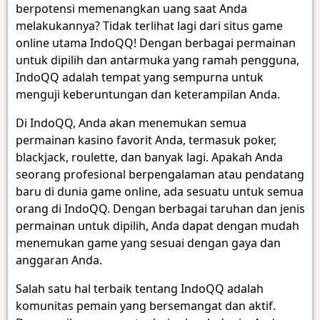
berpotensi memenangkan uang saat Anda
melakukannya? Tidak terlihat lagi dari situs game
online utama IndoQQ! Dengan berbagai permainan
untuk dipilih dan antarmuka yang ramah pengguna,
IndoQQ adalah tempat yang sempurna untuk
menguji keberuntungan dan keterampilan Anda.
Di IndoQQ, Anda akan menemukan semua
permainan kasino favorit Anda, termasuk poker,
blackjack, roulette, dan banyak lagi. Apakah Anda
seorang profesional berpengalaman atau pendatang
baru di dunia game online, ada sesuatu untuk semua
orang di IndoQQ. Dengan berbagai taruhan dan jenis
permainan untuk dipilih, Anda dapat dengan mudah
menemukan game yang sesuai dengan gaya dan
anggaran Anda.
Salah satu hal terbaik tentang IndoQQ adalah
komunitas pemain yang bersemangat dan aktif.