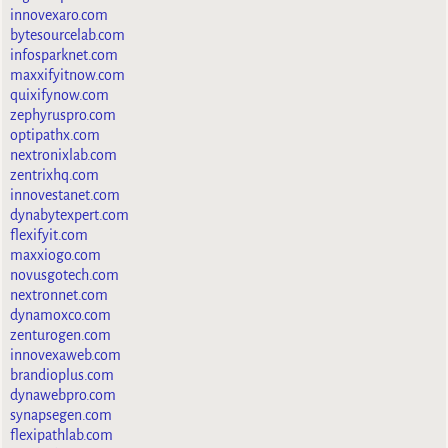
innovexaro.com
bytesourcelab.com
infosparknet.com
maxxifyitnow.com
quixifynow.com
zephyruspro.com
optipathx.com
nextronixlab.com
zentrixhq.com
innovestanet.com
dynabytexpert.com
flexifyit.com
maxxiogo.com
novusgotech.com
nextronnet.com
dynamoxco.com
zenturogen.com
innovexaweb.com
brandioplus.com
dynawebpro.com
synapsegen.com
flexipathlab.com