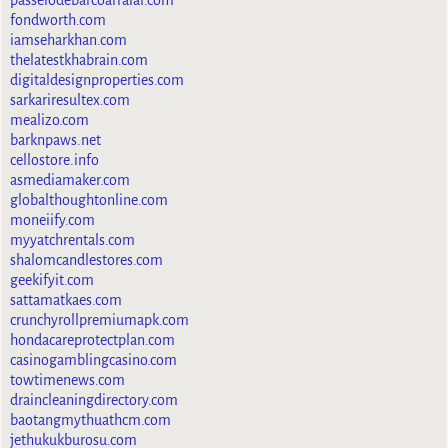
passeiodebarcoarraial.com
fondworth.com
iamseharkhan.com
thelatestkhabrain.com
digitaldesignproperties.com
sarkariresultex.com
mealizo.com
barknpaws.net
cellostore.info
asmediamaker.com
globalthoughtonline.com
moneiify.com
myyatchrentals.com
shalomcandlestores.com
geekifyit.com
sattamatkaes.com
crunchyrollpremiumapk.com
hondacareprotectplan.com
casinogamblingcasino.com
towtimenews.com
draincleaningdirectory.com
baotangmythuathcm.com
jethukukburosu.com