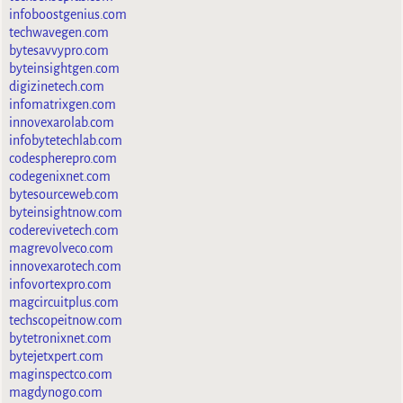
infoboostgenius.com
techwavegen.com
bytesavvypro.com
byteinsightgen.com
digizinetech.com
infomatrixgen.com
innovexarolab.com
infobytetechlab.com
codespherepro.com
codegenixnet.com
bytesourceweb.com
byteinsightnow.com
coderevivetech.com
magrevolveco.com
innovexarotech.com
infovortexpro.com
magcircuitplus.com
techscopeitnow.com
bytetronixnet.com
bytejetxpert.com
maginspectco.com
magdynogo.com