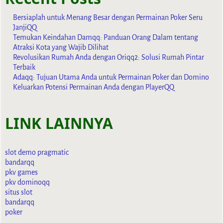
Bersiaplah untuk Menang Besar dengan Permainan Poker Seru
JanjiQQ
Temukan Keindahan Damqq: Panduan Orang Dalam tentang
Atraksi Kota yang Wajib Dilihat
Revolusikan Rumah Anda dengan Oriqq2: Solusi Rumah Pintar
Terbaik
Adaqq: Tujuan Utama Anda untuk Permainan Poker dan Domino
Keluarkan Potensi Permainan Anda dengan PlayerQQ
LINK LAINNYA
slot demo pragmatic
bandarqq
pkv games
pkv dominoqq
situs slot
bandarqq
poker