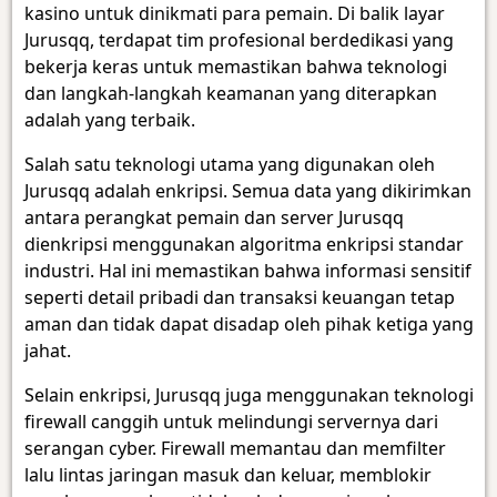
kasino untuk dinikmati para pemain. Di balik layar
Jurusqq, terdapat tim profesional berdedikasi yang
bekerja keras untuk memastikan bahwa teknologi
dan langkah-langkah keamanan yang diterapkan
adalah yang terbaik.
Salah satu teknologi utama yang digunakan oleh
Jurusqq adalah enkripsi. Semua data yang dikirimkan
antara perangkat pemain dan server Jurusqq
dienkripsi menggunakan algoritma enkripsi standar
industri. Hal ini memastikan bahwa informasi sensitif
seperti detail pribadi dan transaksi keuangan tetap
aman dan tidak dapat disadap oleh pihak ketiga yang
jahat.
Selain enkripsi, Jurusqq juga menggunakan teknologi
firewall canggih untuk melindungi servernya dari
serangan cyber. Firewall memantau dan memfilter
lalu lintas jaringan masuk dan keluar, memblokir