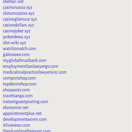
shelfari.net
casinorussia.xyz
slotumcasino.xyz
casinoglamour.xyz
casinodollars.xyz
casinojoker.xyz
pokerdewa.xyz
slot-wiki.xyz
watch2match.com
galenaseo.com
myglobaltrustbank.com
employmentlawlawyergo.com
medicalmalpracticelawyersinc.com
comportshop.com
topdecorshop.com
shopasotv.com
travelsanga.com
instantguestposting.com
ekonomie.net
appointmentplus.net
developmentworm.com
itlivenews.com
theplumbingfremont.com