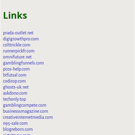
Links
prada-outlet.net
digigrowthpro.com
colttrickle.com
runnerpickfr.com
omnifuture.net
gamblingfunnels.com
pcos-help.com
btfutsal.com
codirop.com
ghosts-uk.net
askdono.com
techonly.top
gamblingcompete.com
businesssmagazine.com
creativeinternetmedia.com
n95-sale.com
blogreborn.com