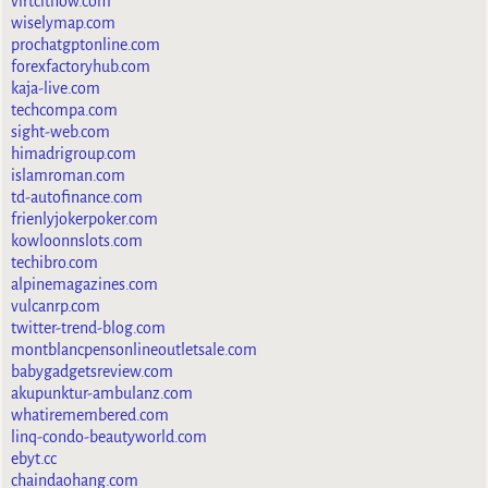
virtcitnow.com
wiselymap.com
prochatgptonline.com
forexfactoryhub.com
kaja-live.com
techcompa.com
sight-web.com
himadrigroup.com
islamroman.com
td-autofinance.com
frienlyjokerpoker.com
kowloonnslots.com
techibro.com
alpinemagazines.com
vulcanrp.com
twitter-trend-blog.com
montblancpensonlineoutletsale.com
babygadgetsreview.com
akupunktur-ambulanz.com
whatiremembered.com
linq-condo-beautyworld.com
ebyt.cc
chaindaohang.com