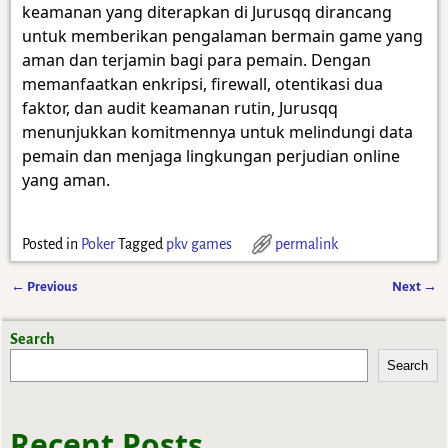
keamanan yang diterapkan di Jurusqq dirancang
untuk memberikan pengalaman bermain game yang
aman dan terjamin bagi para pemain. Dengan
memanfaatkan enkripsi, firewall, otentikasi dua
faktor, dan audit keamanan rutin, Jurusqq
menunjukkan komitmennya untuk melindungi data
pemain dan menjaga lingkungan perjudian online
yang aman.
Posted in
Poker
Tagged
pkv games
permalink
←
Previous
Next
→
Post navigation
Search
Search
Recent Posts