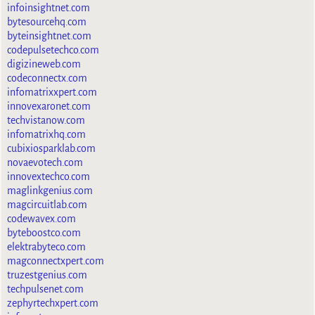
infoinsightnet.com
bytesourcehq.com
byteinsightnet.com
codepulsetechco.com
digizineweb.com
codeconnectx.com
infomatrixxpert.com
innovexaronet.com
techvistanow.com
infomatrixhq.com
cubixiosparklab.com
novaevotech.com
innovextechco.com
maglinkgenius.com
magcircuitlab.com
codewavex.com
byteboostco.com
elektrabyteco.com
magconnectxpert.com
truzestgenius.com
techpulsenet.com
zephyrtechxpert.com