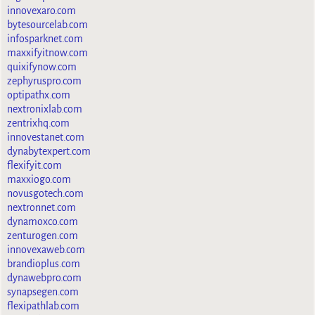
innovexaro.com
bytesourcelab.com
infosparknet.com
maxxifyitnow.com
quixifynow.com
zephyruspro.com
optipathx.com
nextronixlab.com
zentrixhq.com
innovestanet.com
dynabytexpert.com
flexifyit.com
maxxiogo.com
novusgotech.com
nextronnet.com
dynamoxco.com
zenturogen.com
innovexaweb.com
brandioplus.com
dynawebpro.com
synapsegen.com
flexipathlab.com