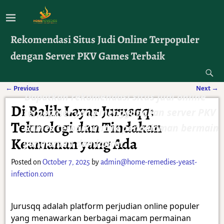
Rekomendasi Situs Judi Online Terpopuler
dengan Server PKV Games Terbaik
←
Previous
Next
→
Dapatkan rekomendasi situs judi online
Post navigation
Di Balik Layar Jurusqq:
terpopuler yang menggunakan server PKV
Teknologi dan Tindakan
Games terbaik untuk pengalaman bermain
Keamanan yang Ada
yang aman dan lancar.
Posted on
October 7, 2025
by
admin@home-remedies-yeast-
infection.com
Jurusqq adalah platform perjudian online populer
yang menawarkan berbagai macam permainan