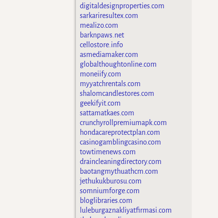
digitaldesignproperties.com
sarkariresultex.com
mealizo.com
barknpaws.net
cellostore.info
asmediamaker.com
globalthoughtonline.com
moneiify.com
myyatchrentals.com
shalomcandlestores.com
geekifyit.com
sattamatkaes.com
crunchyrollpremiumapk.com
hondacareprotectplan.com
casinogamblingcasino.com
towtimenews.com
draincleaningdirectory.com
baotangmythuathcm.com
jethukukburosu.com
somniumforge.com
bloglibraries.com
luleburgaznakliyatfirmasi.com