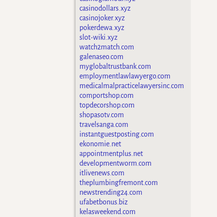
casinodollars.xyz
casinojoker.xyz
pokerdewa.xyz
slot-wiki.xyz
watch2match.com
galenaseo.com
myglobaltrustbank.com
employmentlawlawyergo.com
medicalmalpracticelawyersinc.com
comportshop.com
topdecorshop.com
shopasotv.com
travelsanga.com
instantguestposting.com
ekonomie.net
appointmentplus.net
developmentworm.com
itlivenews.com
theplumbingfremont.com
newstrending24.com
ufabetbonus.biz
kelasweekend.com