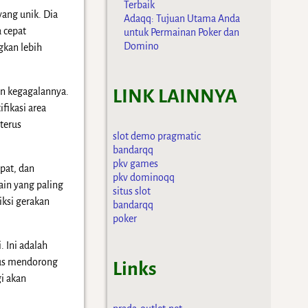
Terbaik
ang unik. Dia
Adaqq: Tujuan Utama Anda
 cepat
untuk Permainan Poker dan
Domino
gkan lebih
LINK LAINNYA
an kegagalannya.
fikasi area
terus
slot demo pragmatic
bandarqq
pkv games
pat, dan
pkv dominoqq
in yang paling
situs slot
ksi gerakan
bandarqq
poker
 Ini adalah
rus mendorong
Links
i akan