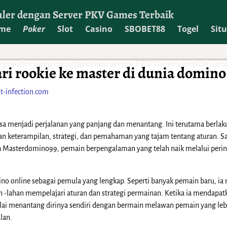
uler dengan Server PKV Games Terbaik
me
Poker
Slot
Casino
SBOBET88
Togel
Situ
 terpopuler yang menggunakan server PKV Games terbaik un
ri rookie ke master di dunia domino
-infection.com
sa menjadi perjalanan yang panjang dan menantang. Ini terutama berlak
 keterampilan, strategi, dan pemahaman yang tajam tentang aturan. Sa
 Masterdomino99, pemain berpengalaman yang telah naik melalui perin
 online sebagai pemula yang lengkap. Seperti banyak pemain baru, ia
-lahan mempelajari aturan dan strategi permainan. Ketika ia mendapat
ai menantang dirinya sendiri dengan bermain melawan pemain yang leb
lan.