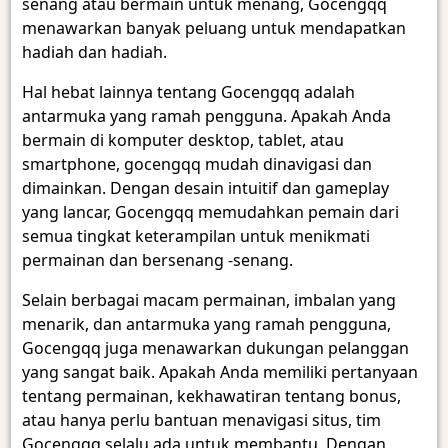
senang atau bermain untuk menang, Gocengqq
menawarkan banyak peluang untuk mendapatkan
hadiah dan hadiah.
Hal hebat lainnya tentang Gocengqq adalah
antarmuka yang ramah pengguna. Apakah Anda
bermain di komputer desktop, tablet, atau
smartphone, gocengqq mudah dinavigasi dan
dimainkan. Dengan desain intuitif dan gameplay
yang lancar, Gocengqq memudahkan pemain dari
semua tingkat keterampilan untuk menikmati
permainan dan bersenang -senang.
Selain berbagai macam permainan, imbalan yang
menarik, dan antarmuka yang ramah pengguna,
Gocengqq juga menawarkan dukungan pelanggan
yang sangat baik. Apakah Anda memiliki pertanyaan
tentang permainan, kekhawatiran tentang bonus,
atau hanya perlu bantuan menavigasi situs, tim
Gocengqq selalu ada untuk membantu. Dengan