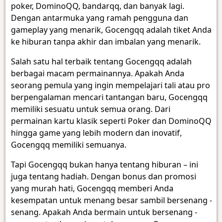
poker, DominoQQ, bandarqq, dan banyak lagi.
Dengan antarmuka yang ramah pengguna dan
gameplay yang menarik, Gocengqq adalah tiket Anda
ke hiburan tanpa akhir dan imbalan yang menarik.
Salah satu hal terbaik tentang Gocengqq adalah
berbagai macam permainannya. Apakah Anda
seorang pemula yang ingin mempelajari tali atau pro
berpengalaman mencari tantangan baru, Gocengqq
memiliki sesuatu untuk semua orang. Dari
permainan kartu klasik seperti Poker dan DominoQQ
hingga game yang lebih modern dan inovatif,
Gocengqq memiliki semuanya.
Tapi Gocengqq bukan hanya tentang hiburan – ini
juga tentang hadiah. Dengan bonus dan promosi
yang murah hati, Gocengqq memberi Anda
kesempatan untuk menang besar sambil bersenang -
senang. Apakah Anda bermain untuk bersenang -