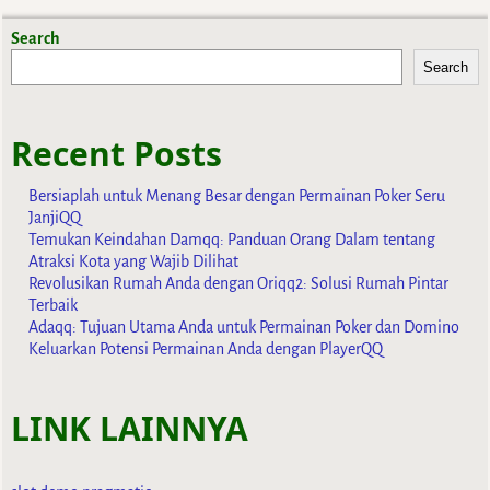
Post navigation
Search
Search
Recent Posts
Bersiaplah untuk Menang Besar dengan Permainan Poker Seru
JanjiQQ
Temukan Keindahan Damqq: Panduan Orang Dalam tentang
Atraksi Kota yang Wajib Dilihat
Revolusikan Rumah Anda dengan Oriqq2: Solusi Rumah Pintar
Terbaik
Adaqq: Tujuan Utama Anda untuk Permainan Poker dan Domino
Keluarkan Potensi Permainan Anda dengan PlayerQQ
LINK LAINNYA