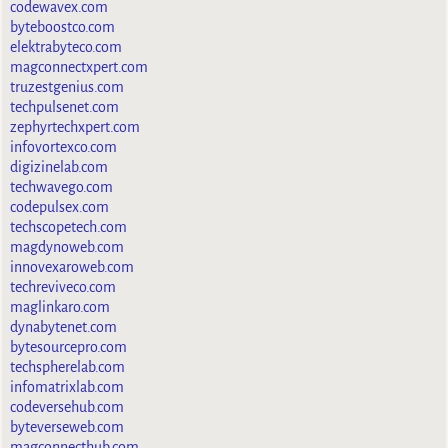
codewavex.com
byteboostco.com
elektrabyteco.com
magconnectxpert.com
truzestgenius.com
techpulsenet.com
zephyrtechxpert.com
infovortexco.com
digizinelab.com
techwavego.com
codepulsex.com
techscopetech.com
magdynoweb.com
innovexaroweb.com
techreviveco.com
maglinkaro.com
dynabytenet.com
bytesourcepro.com
techspherelab.com
infomatrixlab.com
codeversehub.com
byteverseweb.com
magconnecthub.com