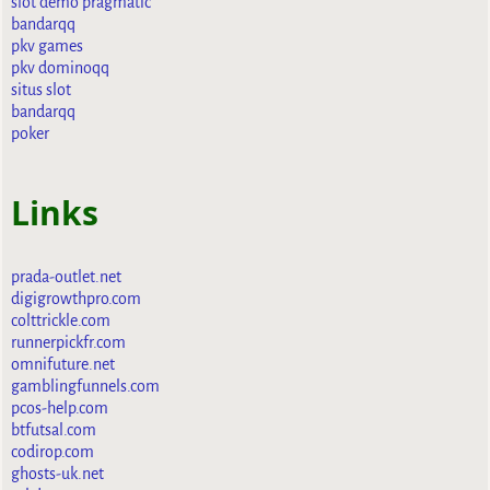
slot demo pragmatic
bandarqq
pkv games
pkv dominoqq
situs slot
bandarqq
poker
Links
prada-outlet.net
digigrowthpro.com
colttrickle.com
runnerpickfr.com
omnifuture.net
gamblingfunnels.com
pcos-help.com
btfutsal.com
codirop.com
ghosts-uk.net