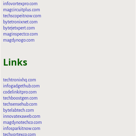
infovortexpro.com
magcircuitplus.com
techscopeitnow.com
bytetronixnet.com
bytejetxpert.com
maginspectco.com
magdynogo.com
Links
techtronixhq.com
infogadgethub.com
codelinkitpro.com
techboostgen.com
techsensehub.com
bytelabtech.com
innovatexaweb.com
magdynotechco.com
infosparkitnow.com
techvortexco.com