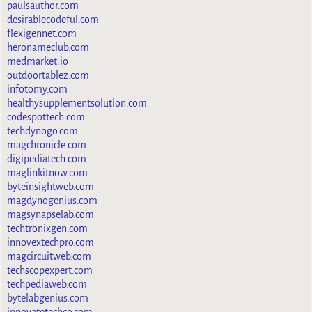
paulsauthor.com
desirablecodeful.com
flexigennet.com
heronameclub.com
medmarket.io
outdoortablez.com
infotomy.com
healthysupplementsolution.com
codespottech.com
techdynogo.com
magchronicle.com
digipediatech.com
maglinkitnow.com
byteinsightweb.com
magdynogenius.com
magsynapselab.com
techtronixgen.com
innovextechpro.com
magcircuitweb.com
techscopexpert.com
techpediaweb.com
bytelabgenius.com