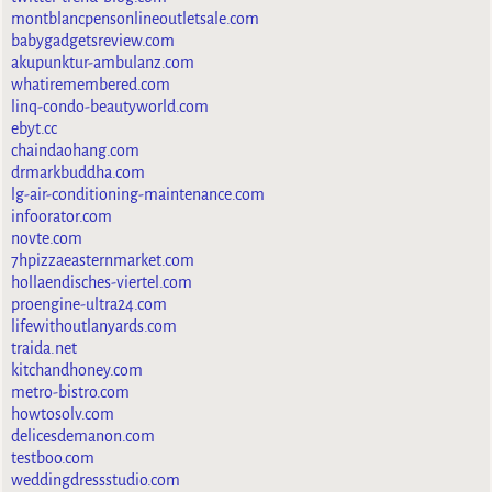
montblancpensonlineoutletsale.com
babygadgetsreview.com
akupunktur-ambulanz.com
whatiremembered.com
linq-condo-beautyworld.com
ebyt.cc
chaindaohang.com
drmarkbuddha.com
lg-air-conditioning-maintenance.com
infoorator.com
novte.com
7hpizzaeasternmarket.com
hollaendisches-viertel.com
proengine-ultra24.com
lifewithoutlanyards.com
traida.net
kitchandhoney.com
metro-bistro.com
howtosolv.com
delicesdemanon.com
testboo.com
weddingdressstudio.com