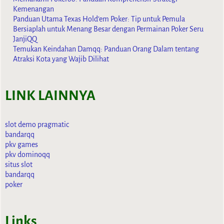
Kemenangan
Panduan Utama Texas Hold’em Poker: Tip untuk Pemula
Bersiaplah untuk Menang Besar dengan Permainan Poker Seru
JanjiQQ
Temukan Keindahan Damqq: Panduan Orang Dalam tentang
Atraksi Kota yang Wajib Dilihat
LINK LAINNYA
slot demo pragmatic
bandarqq
pkv games
pkv dominoqq
situs slot
bandarqq
poker
Links