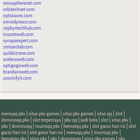
novuspherenet.com
orbitechnet.com
optiwavex.com
omnidynoco.com
zephyrtechhub.com
truzestweb.com
synapsexpert.com
zentarolab.com
quikbiznow.com
xceleroweb.com
optigogoweb.com
brandaroweb.com
zoomifyit.com
menuqq pkv
|
situs pkv games
|
situs pkv games
|
situs qq
|
slot
|
dominoqq pkv
|
slot terpercaya
|
pkv qq
|
judi bola
|
slot
|
situs pkv
|
pkv
|
dominoqq
|
murniqq pkv
|
hematqq pkv
|
slot gacor hari ini
|
slot
gacor hari ini
|
slot gacor hari ini
|
menuqq pkv
|
murniqq pkv
|
hematqq pkv
|
situs pkv
|
pkv
|
dominoqq
|
situs pkv games
|
pkv