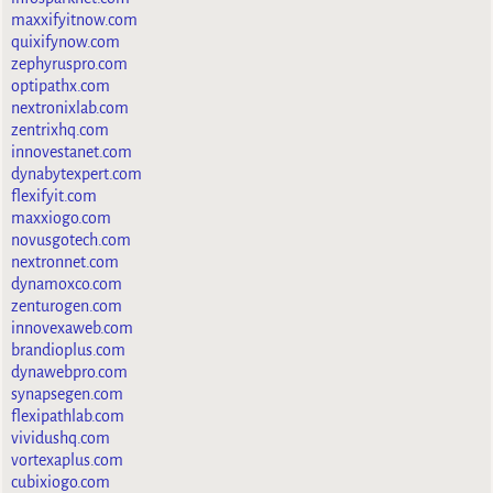
maxxifyitnow.com
quixifynow.com
zephyruspro.com
optipathx.com
nextronixlab.com
zentrixhq.com
innovestanet.com
dynabytexpert.com
flexifyit.com
maxxiogo.com
novusgotech.com
nextronnet.com
dynamoxco.com
zenturogen.com
innovexaweb.com
brandioplus.com
dynawebpro.com
synapsegen.com
flexipathlab.com
vividushq.com
vortexaplus.com
cubixiogo.com