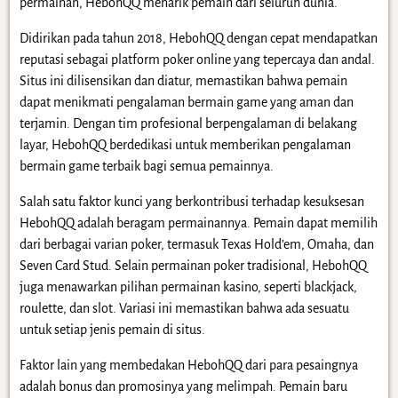
permainan, HebohQQ menarik pemain dari seluruh dunia.
Didirikan pada tahun 2018, HebohQQ dengan cepat mendapatkan
reputasi sebagai platform poker online yang tepercaya dan andal.
Situs ini dilisensikan dan diatur, memastikan bahwa pemain
dapat menikmati pengalaman bermain game yang aman dan
terjamin. Dengan tim profesional berpengalaman di belakang
layar, HebohQQ berdedikasi untuk memberikan pengalaman
bermain game terbaik bagi semua pemainnya.
Salah satu faktor kunci yang berkontribusi terhadap kesuksesan
HebohQQ adalah beragam permainannya. Pemain dapat memilih
dari berbagai varian poker, termasuk Texas Hold’em, Omaha, dan
Seven Card Stud. Selain permainan poker tradisional, HebohQQ
juga menawarkan pilihan permainan kasino, seperti blackjack,
roulette, dan slot. Variasi ini memastikan bahwa ada sesuatu
untuk setiap jenis pemain di situs.
Faktor lain yang membedakan HebohQQ dari para pesaingnya
adalah bonus dan promosinya yang melimpah. Pemain baru