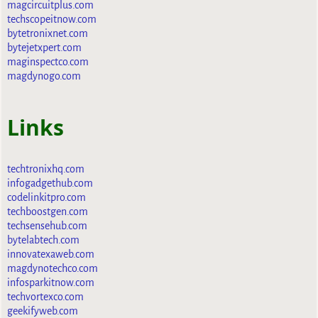
magcircuitplus.com
techscopeitnow.com
bytetronixnet.com
bytejetxpert.com
maginspectco.com
magdynogo.com
Links
techtronixhq.com
infogadgethub.com
codelinkitpro.com
techboostgen.com
techsensehub.com
bytelabtech.com
innovatexaweb.com
magdynotechco.com
infosparkitnow.com
techvortexco.com
geekifyweb.com