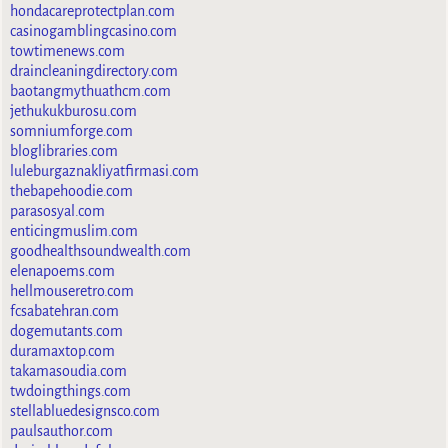
hondacareprotectplan.com
casinogamblingcasino.com
towtimenews.com
draincleaningdirectory.com
baotangmythuathcm.com
jethukukburosu.com
somniumforge.com
bloglibraries.com
luleburgaznakliyatfirmasi.com
thebapehoodie.com
parasosyal.com
enticingmuslim.com
goodhealthsoundwealth.com
elenapoems.com
hellmouseretro.com
fcsabatehran.com
dogemutants.com
duramaxtop.com
takamasoudia.com
twdoingthings.com
stellabluedesignsco.com
paulsauthor.com