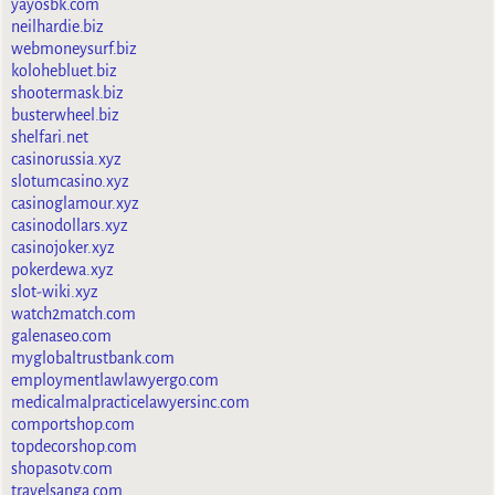
yayosbk.com
neilhardie.biz
webmoneysurf.biz
kolohebluet.biz
shootermask.biz
busterwheel.biz
shelfari.net
casinorussia.xyz
slotumcasino.xyz
casinoglamour.xyz
casinodollars.xyz
casinojoker.xyz
pokerdewa.xyz
slot-wiki.xyz
watch2match.com
galenaseo.com
myglobaltrustbank.com
employmentlawlawyergo.com
medicalmalpracticelawyersinc.com
comportshop.com
topdecorshop.com
shopasotv.com
travelsanga.com