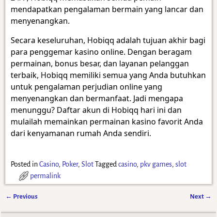
mendapatkan pengalaman bermain yang lancar dan
menyenangkan.
Secara keseluruhan, Hobiqq adalah tujuan akhir bagi
para penggemar kasino online. Dengan beragam
permainan, bonus besar, dan layanan pelanggan
terbaik, Hobiqq memiliki semua yang Anda butuhkan
untuk pengalaman perjudian online yang
menyenangkan dan bermanfaat. Jadi mengapa
menunggu? Daftar akun di Hobiqq hari ini dan
mulailah memainkan permainan kasino favorit Anda
dari kenyamanan rumah Anda sendiri.
Posted in
Casino
,
Poker
,
Slot
Tagged
casino
,
pkv games
,
slot
permalink
←
Previous
Next
→
Post navigation