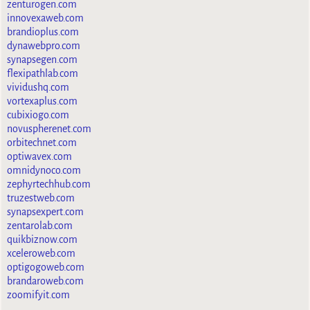
zenturogen.com
innovexaweb.com
brandioplus.com
dynawebpro.com
synapsegen.com
flexipathlab.com
vividushq.com
vortexaplus.com
cubixiogo.com
novuspherenet.com
orbitechnet.com
optiwavex.com
omnidynoco.com
zephyrtechhub.com
truzestweb.com
synapsexpert.com
zentarolab.com
quikbiznow.com
xceleroweb.com
optigogoweb.com
brandaroweb.com
zoomifyit.com