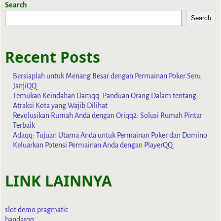
Search
Search
Recent Posts
Bersiaplah untuk Menang Besar dengan Permainan Poker Seru
JanjiQQ
Temukan Keindahan Damqq: Panduan Orang Dalam tentang
Atraksi Kota yang Wajib Dilihat
Revolusikan Rumah Anda dengan Oriqq2: Solusi Rumah Pintar
Terbaik
Adaqq: Tujuan Utama Anda untuk Permainan Poker dan Domino
Keluarkan Potensi Permainan Anda dengan PlayerQQ
LINK LAINNYA
slot demo pragmatic
bandarqq