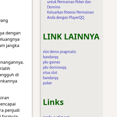
untuk Permainan Poker dan
Domino
Keluarkan Potensi Permainan
Anda dengan PlayerQQ
yang
nya dengan
LINK LAINNYA
peluangnya
am jangka
slot demo pragmatic
bandarqq
menangannya.
pkv games
pkv dominoqq
latih
situs slot
angguh di
bandarqq
inkannya
poker
kiran
Links
mencapai
ra penjudi
i formula