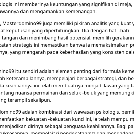
ologis ini memberinya keuntungan yang signifikan di meja,
-lawannya dan mengamankan kemenangan.
, Masterdomino99 juga memiliki pikiran analitis yang kuat 
 keputusan yang diperhitungkan. Dia dengan hati -hati
tangan dan menimbang hasil potensial, memilih gerakan
katan strategis ini memastikan bahwa ia memaksimalkan 
a, yang mengarah pada keberhasilan yang konsisten dal
ino99 itu sendiri adalah elemen penting dari formula ke
 keterampilannya, mempelajari berbagai strategi, dan ber
a keahliannya ini telah membuatnya menjadi lawan yang t
ntang nuansa permainan dan seluk -beluk yang memungk
ng terampil sekalipun.
omino99 adalah kombinasi dari wawasan psikologis, pemi
manfaatkan kekuatan -kekuatan kunci ini, ia telah mampu 
 menjadikan dirinya sebagai penguasa keahliannya. Bagi pa
u kesuksesannya, mempelajari pendekatannya dan mengadops