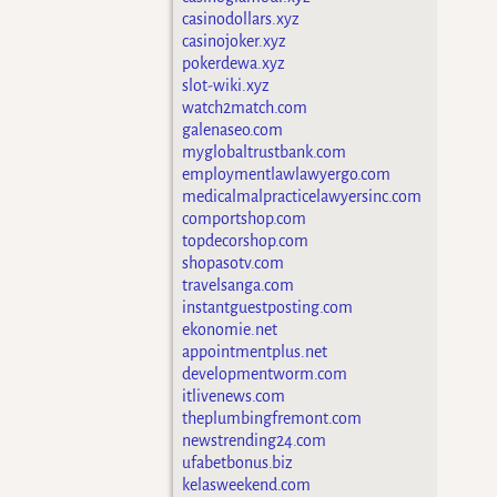
casinodollars.xyz
casinojoker.xyz
pokerdewa.xyz
slot-wiki.xyz
watch2match.com
galenaseo.com
myglobaltrustbank.com
employmentlawlawyergo.com
medicalmalpracticelawyersinc.com
comportshop.com
topdecorshop.com
shopasotv.com
travelsanga.com
instantguestposting.com
ekonomie.net
appointmentplus.net
developmentworm.com
itlivenews.com
theplumbingfremont.com
newstrending24.com
ufabetbonus.biz
kelasweekend.com