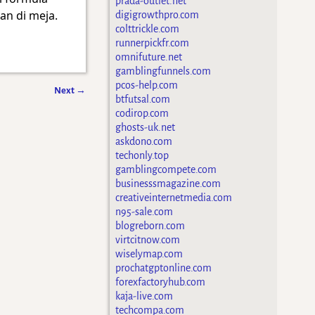
prada-outlet.net
n di meja.
digigrowthpro.com
colttrickle.com
runnerpickfr.com
omnifuture.net
gamblingfunnels.com
pcos-help.com
Next
→
btfutsal.com
codirop.com
ghosts-uk.net
askdono.com
techonly.top
gamblingcompete.com
businesssmagazine.com
creativeinternetmedia.com
n95-sale.com
blogreborn.com
virtcitnow.com
wiselymap.com
prochatgptonline.com
forexfactoryhub.com
kaja-live.com
techcompa.com