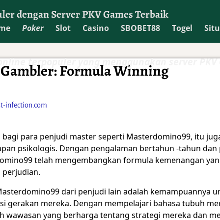
uler dengan Server PKV Games Terbaik
me
Poker
Slot
Casino
SBOBET88
Togel
Situ
 online terpopuler yang menggunakan server PK
r Gambler: Formula Winning
-infection.com
i bagi para penjudi master seperti Masterdomino99, itu j
akapan psikologis. Dengan pengalaman bertahun -tahun d
domino99 telah mengembangkan formula kemenangan yang
perjudian.
asterdomino99 dari penjudi lain adalah kemampuannya u
i gerakan mereka. Dengan mempelajari bahasa tubuh mer
leh wawasan yang berharga tentang strategi mereka dan m