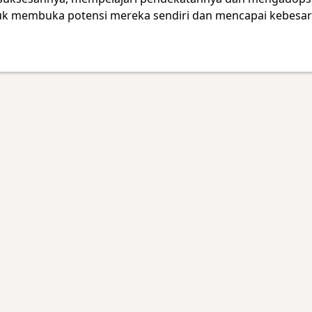
 membuka potensi mereka sendiri dan mencapai kebesara