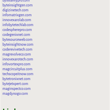
bytesavvypro.com
byteinsightgen.com
digizinetech.com
infomatrixgen.com
innovexarolab.com
infobytetechlab.com
codespherepro.com
codegenixnet.com
bytesourceweb.com
byteinsightnow.com
coderevivetech.com
magrevolveco.com
innovexarotech.com
infovortexpro.com
magcircuitplus.com
techscopeitnow.com
bytetronixnet.com
bytejetxpert.com
maginspectco.com
magdynogo.com