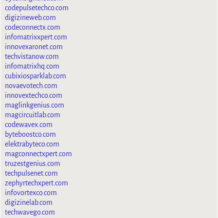
codepulsetechco.com
digizineweb.com
codeconnectx.com
infomatrixxpert.com
innovexaronet.com
techvistanow.com
infomatrixhq.com
cubixiosparklab.com
novaevotech.com
innovextechco.com
maglinkgenius.com
magcircuitlab.com
codewavex.com
byteboostco.com
elektrabyteco.com
magconnectxpert.com
truzestgenius.com
techpulsenet.com
zephyrtechxpert.com
infovortexco.com
digizinelab.com
techwavego.com