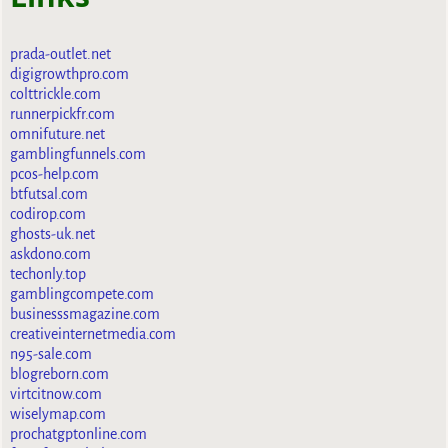
prada-outlet.net
digigrowthpro.com
colttrickle.com
runnerpickfr.com
omnifuture.net
gamblingfunnels.com
pcos-help.com
btfutsal.com
codirop.com
ghosts-uk.net
askdono.com
techonly.top
gamblingcompete.com
businesssmagazine.com
creativeinternetmedia.com
n95-sale.com
blogreborn.com
virtcitnow.com
wiselymap.com
prochatgptonline.com