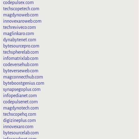
codepulsex.com
techscopetech.com
magdynoweb.com
innovexaroweb.com
techreviveco.com
maglinkaro.com
dynabytenet.com
bytesourcepro.com
techspherelab.com
infomatrixlab.com
codeversehub.com
byteverseweb.com
magconnecthub.com
byteboostgenius.com
synapsegoplus.com
infopedianet.com
codepulsenet.com
magdynotech.com
techscopehq.com
digizineplus.com
innovexaro.com
bytesourcelab.com