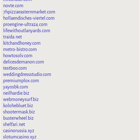
novte.com
7hpizzaeasternmarket.com
hollaendisches-viertel.com
proengine-ultra24.com
lifewithoutlanyards.com
traida.net
kitchandhoney.com
metro-bistro.com
howtosolv.com
delicesdemanon.com
testboo.com
weddingdressstudio.com
premiumplox.com
yayosbk.com
neilhardie.biz
webmoneysurf.biz
kolohebluet.biz
shootermask.biz
busterwheel.biz
shelfari.net
casinorussia.xyz
slotumcasino.xyz