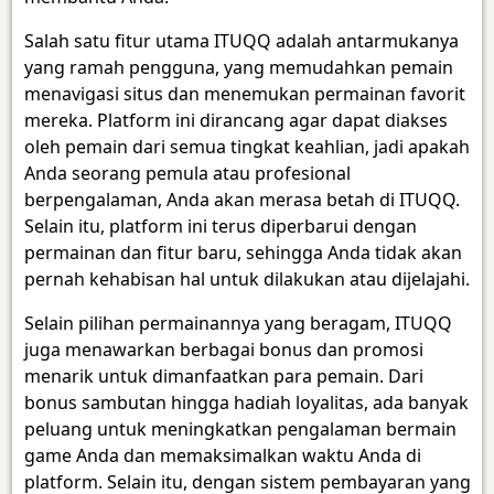
Salah satu fitur utama ITUQQ adalah antarmukanya
yang ramah pengguna, yang memudahkan pemain
menavigasi situs dan menemukan permainan favorit
mereka. Platform ini dirancang agar dapat diakses
oleh pemain dari semua tingkat keahlian, jadi apakah
Anda seorang pemula atau profesional
berpengalaman, Anda akan merasa betah di ITUQQ.
Selain itu, platform ini terus diperbarui dengan
permainan dan fitur baru, sehingga Anda tidak akan
pernah kehabisan hal untuk dilakukan atau dijelajahi.
Selain pilihan permainannya yang beragam, ITUQQ
juga menawarkan berbagai bonus dan promosi
menarik untuk dimanfaatkan para pemain. Dari
bonus sambutan hingga hadiah loyalitas, ada banyak
peluang untuk meningkatkan pengalaman bermain
game Anda dan memaksimalkan waktu Anda di
platform. Selain itu, dengan sistem pembayaran yang