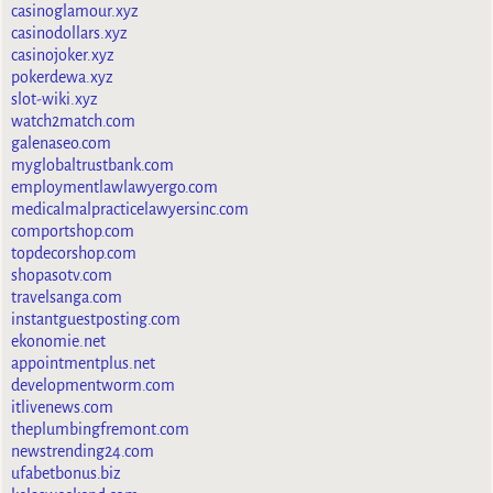
casinoglamour.xyz
casinodollars.xyz
casinojoker.xyz
pokerdewa.xyz
slot-wiki.xyz
watch2match.com
galenaseo.com
myglobaltrustbank.com
employmentlawlawyergo.com
medicalmalpracticelawyersinc.com
comportshop.com
topdecorshop.com
shopasotv.com
travelsanga.com
instantguestposting.com
ekonomie.net
appointmentplus.net
developmentworm.com
itlivenews.com
theplumbingfremont.com
newstrending24.com
ufabetbonus.biz