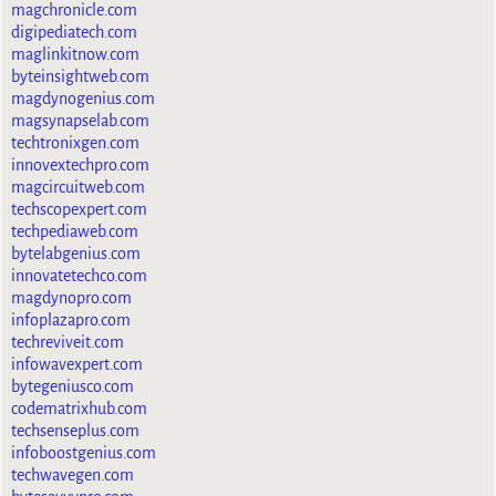
magchronicle.com
digipediatech.com
maglinkitnow.com
byteinsightweb.com
magdynogenius.com
magsynapselab.com
techtronixgen.com
innovextechpro.com
magcircuitweb.com
techscopexpert.com
techpediaweb.com
bytelabgenius.com
innovatetechco.com
magdynopro.com
infoplazapro.com
techreviveit.com
infowavexpert.com
bytegeniusco.com
codematrixhub.com
techsenseplus.com
infoboostgenius.com
techwavegen.com