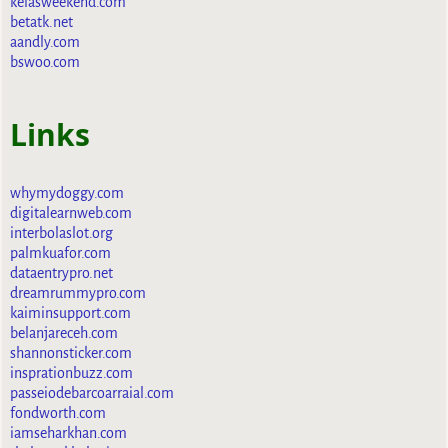
kelasweekend.com
betatk.net
aandly.com
bswoo.com
Links
whymydoggy.com
digitalearnweb.com
interbolaslot.org
palmkuafor.com
dataentrypro.net
dreamrummypro.com
kaiminsupport.com
belanjareceh.com
shannonsticker.com
insprationbuzz.com
passeiodebarcoarraial.com
fondworth.com
iamseharkhan.com