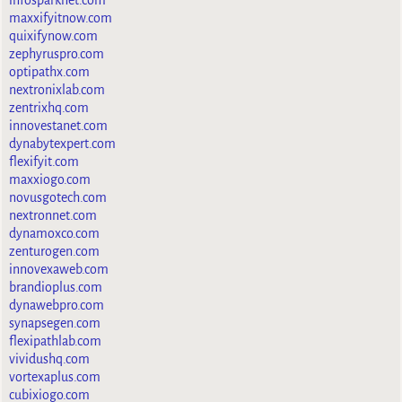
infosparknet.com
maxxifyitnow.com
quixifynow.com
zephyruspro.com
optipathx.com
nextronixlab.com
zentrixhq.com
innovestanet.com
dynabytexpert.com
flexifyit.com
maxxiogo.com
novusgotech.com
nextronnet.com
dynamoxco.com
zenturogen.com
innovexaweb.com
brandioplus.com
dynawebpro.com
synapsegen.com
flexipathlab.com
vividushq.com
vortexaplus.com
cubixiogo.com