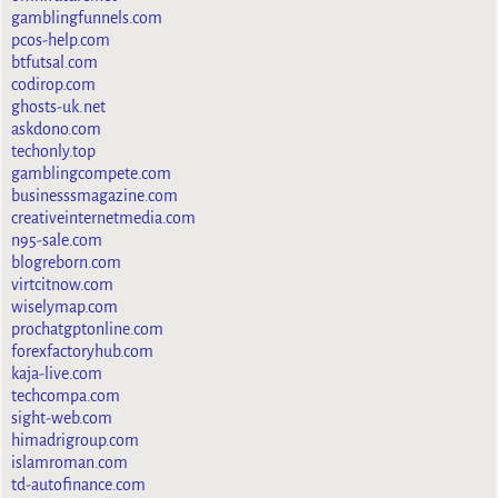
gamblingfunnels.com
pcos-help.com
btfutsal.com
codirop.com
ghosts-uk.net
askdono.com
techonly.top
gamblingcompete.com
businesssmagazine.com
creativeinternetmedia.com
n95-sale.com
blogreborn.com
virtcitnow.com
wiselymap.com
prochatgptonline.com
forexfactoryhub.com
kaja-live.com
techcompa.com
sight-web.com
himadrigroup.com
islamroman.com
td-autofinance.com