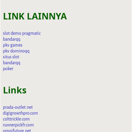
LINK LAINNYA
slot demo pragmatic
bandarqq
pkv games
pkv dominoqq
situs slot
bandarqq
poker
Links
prada-outlet.net
digigrowthpro.com
colttrickle.com
runnerpickfr.com
omnifuture.net