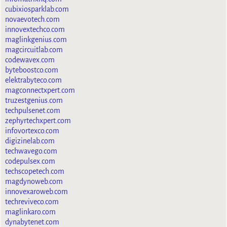
cubixiosparklab.com
novaevotech.com
innovextechco.com
maglinkgenius.com
magcircuitlab.com
codewavex.com
byteboostco.com
elektrabyteco.com
magconnectxpert.com
truzestgenius.com
techpulsenet.com
zephyrtechxpert.com
infovortexco.com
digizinelab.com
techwavego.com
codepulsex.com
techscopetech.com
magdynoweb.com
innovexaroweb.com
techreviveco.com
maglinkaro.com
dynabytenet.com