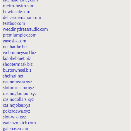
kitchandhoney.com
metro-bistro.com
howtosolv.com
delicesdemanon.com
testboo.com
weddingdressstudio.com
premiumplox.com
yayosbk.com
neilhardie.biz
webmoneysurf.biz
kolohebluet.biz
shootermask.biz
busterwheel.biz
shelfari.net
casinorussia.xyz
slotumcasino.xyz
casinoglamour.xyz
casinodollars.xyz
casinojoker.xyz
pokerdewa.xyz
slot-wiki.xyz
watch2match.com
galenaseo.com