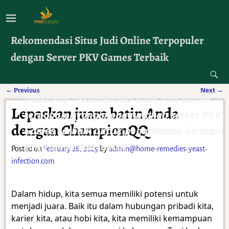
Rekomendasi Situs Judi Online Terpopuler
dengan Server PKV Games Terbaik
←
Previous
Next
→
Dapatkan rekomendasi situs judi online
Post navigation
Lepaskan juara batin Anda
terpopuler yang menggunakan server PKV
dengan ChampionQQ
Games terbaik untuk pengalaman bermain
yang aman dan lancar.
Posted on
February 28, 2025
by
admin@home-remedies-yeast-
infection.com
Dalam hidup, kita semua memiliki potensi untuk
menjadi juara. Baik itu dalam hubungan pribadi kita,
karier kita, atau hobi kita, kita memiliki kemampuan