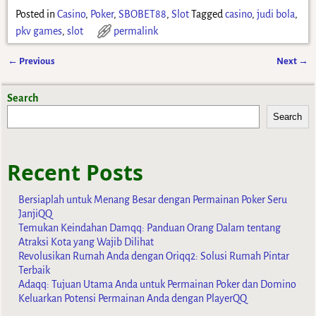
Posted in
Casino
,
Poker
,
SBOBET88
,
Slot
Tagged
casino
,
judi bola
,
pkv games
,
slot
permalink
←
Previous
Next
→
Post navigation
Search
Search
Recent Posts
Bersiaplah untuk Menang Besar dengan Permainan Poker Seru
JanjiQQ
Temukan Keindahan Damqq: Panduan Orang Dalam tentang
Atraksi Kota yang Wajib Dilihat
Revolusikan Rumah Anda dengan Oriqq2: Solusi Rumah Pintar
Terbaik
Adaqq: Tujuan Utama Anda untuk Permainan Poker dan Domino
Keluarkan Potensi Permainan Anda dengan PlayerQQ