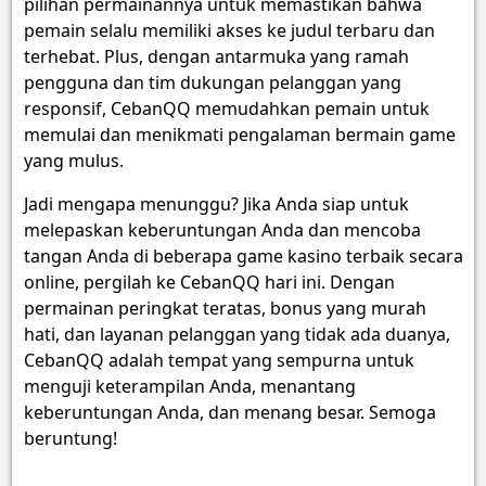
pilihan permainannya untuk memastikan bahwa
pemain selalu memiliki akses ke judul terbaru dan
terhebat. Plus, dengan antarmuka yang ramah
pengguna dan tim dukungan pelanggan yang
responsif, CebanQQ memudahkan pemain untuk
memulai dan menikmati pengalaman bermain game
yang mulus.
Jadi mengapa menunggu? Jika Anda siap untuk
melepaskan keberuntungan Anda dan mencoba
tangan Anda di beberapa game kasino terbaik secara
online, pergilah ke CebanQQ hari ini. Dengan
permainan peringkat teratas, bonus yang murah
hati, dan layanan pelanggan yang tidak ada duanya,
CebanQQ adalah tempat yang sempurna untuk
menguji keterampilan Anda, menantang
keberuntungan Anda, dan menang besar. Semoga
beruntung!