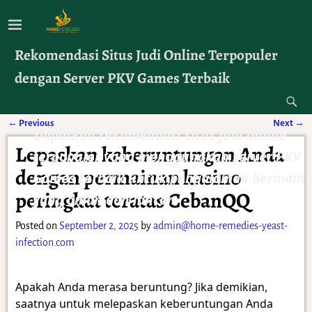
Rekomendasi Situs Judi Online Terpopuler
dengan Server PKV Games Terbaik
←
Previous
Next
→
Dapatkan rekomendasi situs judi online
Post navigation
Lepaskan keberuntungan Anda
terpopuler yang menggunakan server PKV
dengan permainan kasino
Games terbaik untuk pengalaman bermain
peringkat teratas CebanQQ
yang aman dan lancar.
Posted on
September 2, 2025
by
admin@home-remedies-yeast-
infection.com
Apakah Anda merasa beruntung? Jika demikian,
saatnya untuk melepaskan keberuntungan Anda