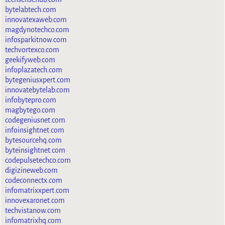
bytelabtech.com
innovatexaweb.com
magdynotechco.com
infosparkitnow.com
techvortexco.com
geekifyweb.com
infoplazatech.com
bytegeniusxpert.com
innovatebytelab.com
infobytepro.com
magbytego.com
codegeniusnet.com
infoinsightnet.com
bytesourcehq.com
byteinsightnet.com
codepulsetechco.com
digizineweb.com
codeconnectx.com
infomatrixxpert.com
innovexaronet.com
techvistanow.com
infomatrixhq.com