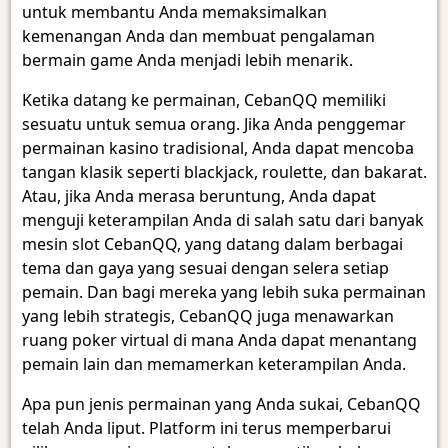
untuk membantu Anda memaksimalkan
kemenangan Anda dan membuat pengalaman
bermain game Anda menjadi lebih menarik.
Ketika datang ke permainan, CebanQQ memiliki
sesuatu untuk semua orang. Jika Anda penggemar
permainan kasino tradisional, Anda dapat mencoba
tangan klasik seperti blackjack, roulette, dan bakarat.
Atau, jika Anda merasa beruntung, Anda dapat
menguji keterampilan Anda di salah satu dari banyak
mesin slot CebanQQ, yang datang dalam berbagai
tema dan gaya yang sesuai dengan selera setiap
pemain. Dan bagi mereka yang lebih suka permainan
yang lebih strategis, CebanQQ juga menawarkan
ruang poker virtual di mana Anda dapat menantang
pemain lain dan memamerkan keterampilan Anda.
Apa pun jenis permainan yang Anda sukai, CebanQQ
telah Anda liput. Platform ini terus memperbarui