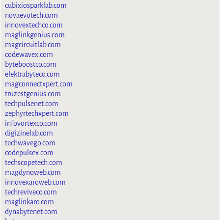
cubixiosparklab.com
novaevotech.com
innovextechco.com
maglinkgenius.com
magcircuitlab.com
codewavex.com
byteboostco.com
elektrabyteco.com
magconnectxpert.com
truzestgenius.com
techpulsenet.com
zephyrtechxpert.com
infovortexco.com
digizinelab.com
techwavego.com
codepulsex.com
techscopetech.com
magdynoweb.com
innovexaroweb.com
techreviveco.com
maglinkaro.com
dynabytenet.com