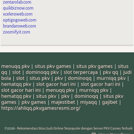
zentarolab.com
quikbiznow.com
xceleroweb.com
optigogoweb.com
brandaroweb.com
zoomifyit.com
menuqq pkv
|
situs pkv games
|
situs pkv games
|
situs
qq
|
slot
|
dominoqq pkv
|
slot terpercaya
|
pkv qq
|
judi
bola
|
slot
|
situs pkv
|
pkv
|
dominoqq
|
murniqq pkv
|
hematqq pkv
|
slot gacor hari ini
|
slot gacor hari ini
|
slot gacor hari ini
|
menuqq pkv
|
murniqq pkv
|
hematqq pkv
|
situs pkv
|
pkv
|
dominoqq
|
situs pkv
games
|
pkv games
|
majestibet
|
miyaqq
|
gajibet
|
https://ahliqq.pkvgamesresmi.org/
©2026 -
Rekomendasi Situs Judi Online Terpopuler dengan Server PKV Games Terbaik