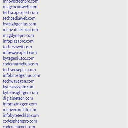
innovextechpro.com
magcircuitweb.com
techscopexpert.com
techpediaweb.com
bytelabgenius.com
innovatetechco.com
magdynopro.com
infoplazapro.com
techreviveit.com
infowavexpert.com
bytegeniusco.com
codematrixhub.com
techsenseplus.com
infoboostgenius.com
techwavegen.com
bytesavvypro.com
byteinsightgen.com
digizinetech.com
infomatrixgen.com
innovexarolab.com
infobytetechlab.com
codespherepro.com
codegenixnet.com