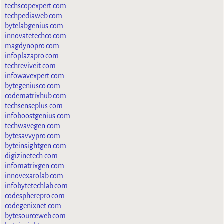
techscopexpert.com
techpediaweb.com
bytelabgenius.com
innovatetechco.com
magdynopro.com
infoplazapro.com
techreviveit.com
infowavexpert.com
bytegeniusco.com
codematrixhub.com
techsenseplus.com
infoboostgenius.com
techwavegen.com
bytesavvypro.com
byteinsightgen.com
digizinetech.com
infomatrixgen.com
innovexarolab.com
infobytetechlab.com
codespherepro.com
codegenixnet.com
bytesourceweb.com