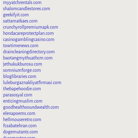
myyatchrentals.com
shalomcandlestores.com
geekifyit.com
sattamatkaes.com
crunchyrollpremiumapk.com
hondacareprotectplan.com
casinogamblingcasino.com
towtimenews.com
draincleaningdirectory.com
baotangmythuathcm.com
jethukukburosu.com
somniumforge.com
bloglibraries.com
luleburgaznakliyatfirmasi.com
thebapehoodie.com
parasosyal.com
enticingmuslim.com
goodhealthsoundwealth.com
elenapoems.com
hellmouseretro.com
fcsabatehran.com
dogemutants.com