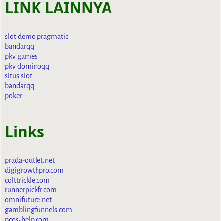
LINK LAINNYA
slot demo pragmatic
bandarqq
pkv games
pkv dominoqq
situs slot
bandarqq
poker
Links
prada-outlet.net
digigrowthpro.com
colttrickle.com
runnerpickfr.com
omnifuture.net
gamblingfunnels.com
pcos-help.com