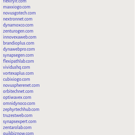
flexifyit.com
maxxiogo.com
novusgotech.com
nextronnet.com
dynamoxco.com
zenturogen.com
innovexaweb.com
brandioplus.com
dynawebpro.com
synapsegen.com
flexipathlab.com
vividushq.com
vortexaplus.com
cubixiogo.com
novuspherenet.com
orbitechnet.com
optiwavex.com
omnidynoco.com
zephyrtechhub.com
truzestweb.com
synapsexpert.com
zentarolab.com
quikbiznow.com