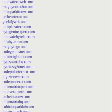
innovatexaweb.com
magdynotechco.com
infosparkitnow.com
techvortexco.com
geekifyweb.com
infoplazatech.com
bytegeniusxpert.com
innovatebytelab.com
infobytepro.com
magbytego.com
codegeniusnet.com
infoinsightnet.com
bytesourcehq.com
byteinsightnet.com
codepulsetechco.com
digizineweb.com
codeconnectx.com
infomatrixxpert.com
innovexaronet.com
techvistanow.com
infomatrixhq.com
cubixiosparklab.com
novaevotech.com