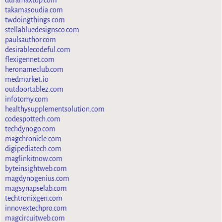
duramaxtop.com
takamasoudia.com
twdoingthings.com
stellabluedesignsco.com
paulsauthor.com
desirablecodeful.com
flexigennet.com
heronameclub.com
medmarket.io
outdoortablez.com
infotomy.com
healthysupplementsolution.com
codespottech.com
techdynogo.com
magchronicle.com
digipediatech.com
maglinkitnow.com
byteinsightweb.com
magdynogenius.com
magsynapselab.com
techtronixgen.com
innovextechpro.com
magcircuitweb.com