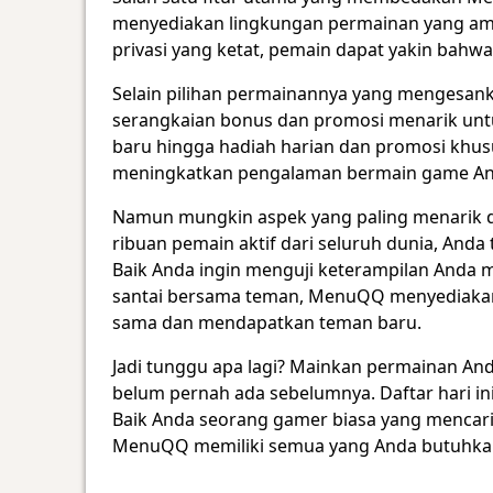
menyediakan lingkungan permainan yang aman
privasi yang ketat, pemain dapat yakin bahwa
Selain pilihan permainannya yang mengesa
serangkaian bonus dan promosi menarik unt
baru hingga hadiah harian dan promosi khu
meningkatkan pengalaman bermain game An
Namun mungkin aspek yang paling menarik 
ribuan pemain aktif dari seluruh dunia, And
Baik Anda ingin menguji keterampilan Anda
santai bersama teman, MenuQQ menyediakan
sama dan mendapatkan teman baru.
Jadi tunggu apa lagi? Mainkan permainan A
belum pernah ada sebelumnya. Daftar hari in
Baik Anda seorang gamer biasa yang mencari
MenuQQ memiliki semua yang Anda butuhkan