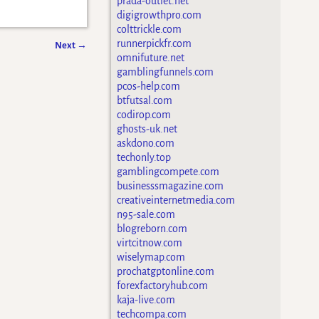
prada-outlet.net
digigrowthpro.com
colttrickle.com
runnerpickfr.com
Next
→
omnifuture.net
gamblingfunnels.com
pcos-help.com
btfutsal.com
codirop.com
ghosts-uk.net
askdono.com
techonly.top
gamblingcompete.com
businesssmagazine.com
creativeinternetmedia.com
n95-sale.com
blogreborn.com
virtcitnow.com
wiselymap.com
prochatgptonline.com
forexfactoryhub.com
kaja-live.com
techcompa.com