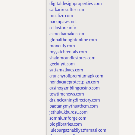
digitaldesignproperties.com
sarkariresultex.com
mealizo.com
barknpaws.net
cellostore.info
asmediamaker.com
globalthoughtonline.com
moneiify.com
myyatchrentals.com
shalomcandlestores.com
geekifyit.com
sattamatkaes.com
crunchyrollpremiumapk.com
hondacareprotectplan.com
casinogamblingcasino.com
towtimenews.com
draincleaningdirectory.com
baotangmythuathcm.com
jethukukburosu.com
somniumforge.com
bloglibraries.com
luleburgaznakliyatfirmasi.com