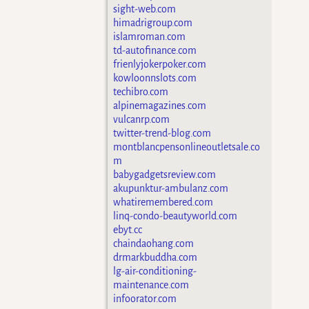
sight-web.com
himadrigroup.com
islamroman.com
td-autofinance.com
frienlyjokerpoker.com
kowloonnslots.com
techibro.com
alpinemagazines.com
vulcanrp.com
twitter-trend-blog.com
montblancpensonlineoutletsale.co
m
babygadgetsreview.com
akupunktur-ambulanz.com
whatiremembered.com
linq-condo-beautyworld.com
ebyt.cc
chaindaohang.com
drmarkbuddha.com
lg-air-conditioning-
maintenance.com
infoorator.com