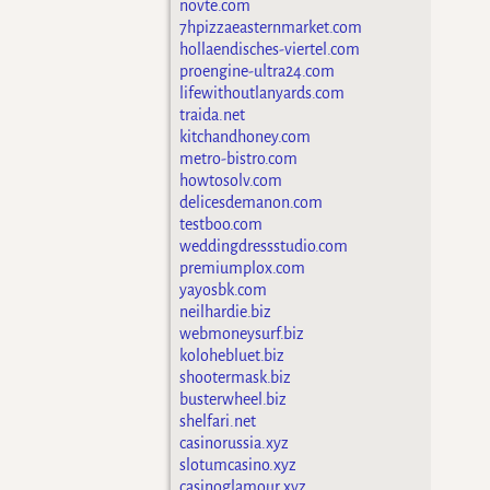
novte.com
7hpizzaeasternmarket.com
hollaendisches-viertel.com
proengine-ultra24.com
lifewithoutlanyards.com
traida.net
kitchandhoney.com
metro-bistro.com
howtosolv.com
delicesdemanon.com
testboo.com
weddingdressstudio.com
premiumplox.com
yayosbk.com
neilhardie.biz
webmoneysurf.biz
kolohebluet.biz
shootermask.biz
busterwheel.biz
shelfari.net
casinorussia.xyz
slotumcasino.xyz
casinoglamour.xyz