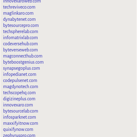
innovexaroweb.com
techreviveco.com
maglinkaro.com
dynabytenet.com
bytesourcepro.com
techspherelab.com
infomatrixlab.com
codeversehub.com
byteverseweb.com
magconnecthub.com
byteboostgenius.com
synapsegoplus.com
infopedianet.com
codepulsenet.com
magdynotech.com
techscopehq.com
digizineplus.com
innovexaro.com
bytesourcelab.com
infosparknet.com
maxxifyitnow.com
quixifynow.com
zephyruspro.com