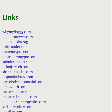
Links
whymydoggy.com
digitalearnweb.com
interbolaslot.org
palmkuafor.com
dataentrypro.net
dreamrummypro.com
kaiminsupport.com
belanjareceh.com
shannonsticker.com
insprationbuzz.com
passeiodebarcoarraial.com
fondworth.com
iamseharkhan.com
thelatestkhabrain.com
digitaldesignproperties.com
sarkariresultex.com