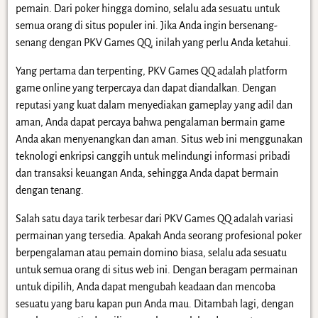
pemain. Dari poker hingga domino, selalu ada sesuatu untuk
semua orang di situs populer ini. Jika Anda ingin bersenang-
senang dengan PKV Games QQ, inilah yang perlu Anda ketahui.
Yang pertama dan terpenting, PKV Games QQ adalah platform
game online yang terpercaya dan dapat diandalkan. Dengan
reputasi yang kuat dalam menyediakan gameplay yang adil dan
aman, Anda dapat percaya bahwa pengalaman bermain game
Anda akan menyenangkan dan aman. Situs web ini menggunakan
teknologi enkripsi canggih untuk melindungi informasi pribadi
dan transaksi keuangan Anda, sehingga Anda dapat bermain
dengan tenang.
Salah satu daya tarik terbesar dari PKV Games QQ adalah variasi
permainan yang tersedia. Apakah Anda seorang profesional poker
berpengalaman atau pemain domino biasa, selalu ada sesuatu
untuk semua orang di situs web ini. Dengan beragam permainan
untuk dipilih, Anda dapat mengubah keadaan dan mencoba
sesuatu yang baru kapan pun Anda mau. Ditambah lagi, dengan