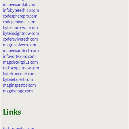
innovexarolab.com
infobytetechlab.com
codespherepro.com
codegenixnet.com
bytesourceweb.com
byteinsightnow.com
coderevivetech.com
magrevolveco.com
innovexarotech.com
infovortexpro.com
magcircuitplus.com
techscopeitnow.com
bytetronixnet.com
bytejetxpert.com
maginspectco.com
magdynogo.com
Links
techtronixhq.com