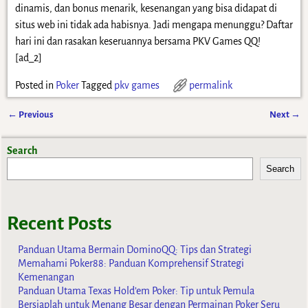
dinamis, dan bonus menarik, kesenangan yang bisa didapat di
situs web ini tidak ada habisnya. Jadi mengapa menunggu? Daftar
hari ini dan rasakan keseruannya bersama PKV Games QQ!
[ad_2]
Posted in
Poker
Tagged
pkv games
permalink
←
Previous
Next
→
Post navigation
Search
Search
Recent Posts
Panduan Utama Bermain DominoQQ: Tips dan Strategi
Memahami Poker88: Panduan Komprehensif Strategi
Kemenangan
Panduan Utama Texas Hold’em Poker: Tip untuk Pemula
Bersiaplah untuk Menang Besar dengan Permainan Poker Seru