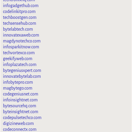
infogadgethub.com
codelinkitpro.com
techboostgen.com
techsensehub.com
bytelabtech.com
innovatexaweb.com
magdynotechco.com
infosparkitnow.com
techvortexco.com
geekifyweb.com
infoplazatech.com
bytegeniusxpert.com
innovatebytelab.com
infobytepro.com
magbytego.com
codegeniusnet.com
infoinsightnet.com
bytesourcehq.com
byteinsightnet.com
codepulsetechco.com
digizineweb.com
codeconnectx.com