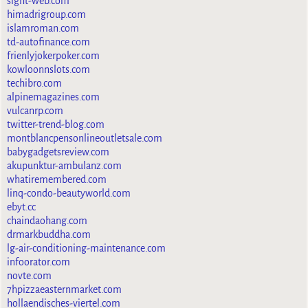
sight-web.com
himadrigroup.com
islamroman.com
td-autofinance.com
frienlyjokerpoker.com
kowloonnslots.com
techibro.com
alpinemagazines.com
vulcanrp.com
twitter-trend-blog.com
montblancpensonlineoutletsale.com
babygadgetsreview.com
akupunktur-ambulanz.com
whatiremembered.com
linq-condo-beautyworld.com
ebyt.cc
chaindaohang.com
drmarkbuddha.com
lg-air-conditioning-maintenance.com
infoorator.com
novte.com
7hpizzaeasternmarket.com
hollaendisches-viertel.com