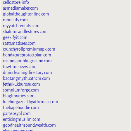
cellostore.info
asmediamaker.com
globalthoughtonline.com
moneiify.com
myyatchrentals.com
shalomcandlestores.com
geekifyit.com
sattamatkaes.com
crunchyrollpremiumapk.com
hondacareprotectplan.com
casinogamblingcasino.com
towtimenews.com
draincleaningdirectory.com
baotangmythuathcm.com
jethukukburosu.com
somniumforge.com
bloglibraries.com
luleburgaznakliyatfirmasi.com
thebapehoodie.com
parasosyal.com
enticingmuslim.com
goodhealthsoundwealth.com