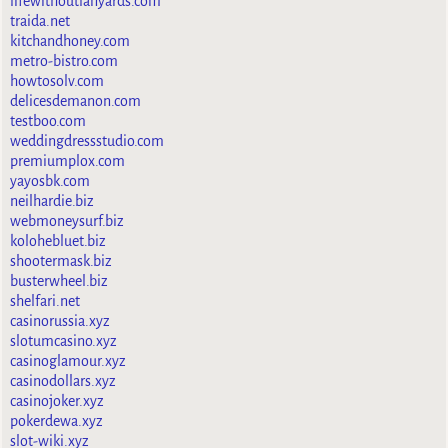
lifewithoutlanyards.com
traida.net
kitchandhoney.com
metro-bistro.com
howtosolv.com
delicesdemanon.com
testboo.com
weddingdressstudio.com
premiumplox.com
yayosbk.com
neilhardie.biz
webmoneysurf.biz
kolohebluet.biz
shootermask.biz
busterwheel.biz
shelfari.net
casinorussia.xyz
slotumcasino.xyz
casinoglamour.xyz
casinodollars.xyz
casinojoker.xyz
pokerdewa.xyz
slot-wiki.xyz