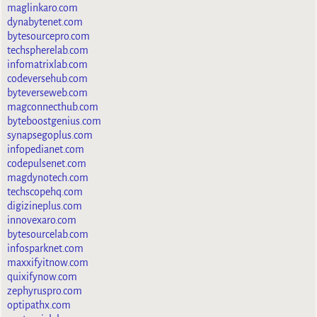
maglinkaro.com
dynabytenet.com
bytesourcepro.com
techspherelab.com
infomatrixlab.com
codeversehub.com
byteverseweb.com
magconnecthub.com
byteboostgenius.com
synapsegoplus.com
infopedianet.com
codepulsenet.com
magdynotech.com
techscopehq.com
digizineplus.com
innovexaro.com
bytesourcelab.com
infosparknet.com
maxxifyitnow.com
quixifynow.com
zephyruspro.com
optipathx.com