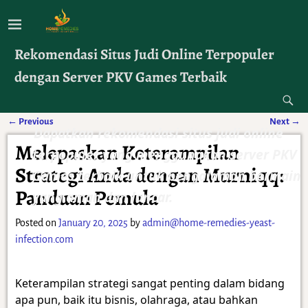
Rekomendasi Situs Judi Online Terpopuler
dengan Server PKV Games Terbaik
←
Previous
Next
→
Dapatkan rekomendasi situs judi online
Post navigation
Melepaskan Keterampilan
terpopuler yang menggunakan server PKV
Strategi Anda dengan Murniqq:
Games terbaik untuk pengalaman bermain
Panduan Pemula
yang aman dan lancar.
Posted on
January 20, 2025
by
admin@home-remedies-yeast-
infection.com
Keterampilan strategi sangat penting dalam bidang
apa pun, baik itu bisnis, olahraga, atau bahkan