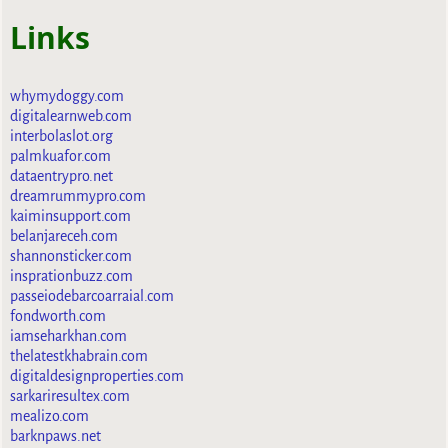
Links
whymydoggy.com
digitalearnweb.com
interbolaslot.org
palmkuafor.com
dataentrypro.net
dreamrummypro.com
kaiminsupport.com
belanjareceh.com
shannonsticker.com
insprationbuzz.com
passeiodebarcoarraial.com
fondworth.com
iamseharkhan.com
thelatestkhabrain.com
digitaldesignproperties.com
sarkariresultex.com
mealizo.com
barknpaws.net