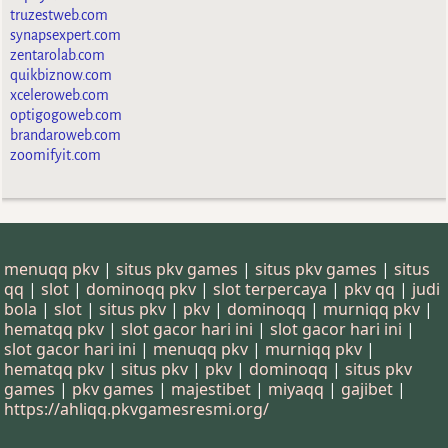
truzestweb.com
synapsexpert.com
zentarolab.com
quikbiznow.com
xceleroweb.com
optigogoweb.com
brandaroweb.com
zoomifyit.com
menuqq pkv
|
situs pkv games
|
situs pkv games
|
situs
qq
|
slot
|
dominoqq pkv
|
slot terpercaya
|
pkv qq
|
judi
bola
|
slot
|
situs pkv
|
pkv
|
dominoqq
|
murniqq pkv
|
hematqq pkv
|
slot gacor hari ini
|
slot gacor hari ini
|
slot gacor hari ini
|
menuqq pkv
|
murniqq pkv
|
hematqq pkv
|
situs pkv
|
pkv
|
dominoqq
|
situs pkv
games
|
pkv games
|
majestibet
|
miyaqq
|
gajibet
|
https://ahliqq.pkvgamesresmi.org/