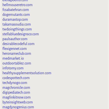
elenapoems.com
hellmouseretro.com
fcsabatehran.com
dogemutants.com
duramaxtop.com
takamasoudia.com
twdoingthings.com
stellabluedesignsco.com
paulsauthor.com
desirablecodeful.com
flexigennet.com
heronameclub.com
medmarket.io
outdoortablez.com
infotomy.com
healthysupplementsolution.com
codespottech.com
techdynogo.com
magchronicle.com
digipediatech.com
maglinkitnow.com
byteinsightweb.com
magdynogenius.com