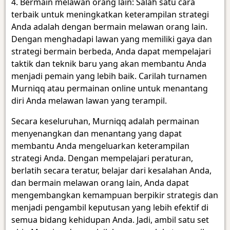
4. Bermain melawan orang lain: Salah satu cara
terbaik untuk meningkatkan keterampilan strategi
Anda adalah dengan bermain melawan orang lain.
Dengan menghadapi lawan yang memiliki gaya dan
strategi bermain berbeda, Anda dapat mempelajari
taktik dan teknik baru yang akan membantu Anda
menjadi pemain yang lebih baik. Carilah turnamen
Murniqq atau permainan online untuk menantang
diri Anda melawan lawan yang terampil.
Secara keseluruhan, Murniqq adalah permainan
menyenangkan dan menantang yang dapat
membantu Anda mengeluarkan keterampilan
strategi Anda. Dengan mempelajari peraturan,
berlatih secara teratur, belajar dari kesalahan Anda,
dan bermain melawan orang lain, Anda dapat
mengembangkan kemampuan berpikir strategis dan
menjadi pengambil keputusan yang lebih efektif di
semua bidang kehidupan Anda. Jadi, ambil satu set