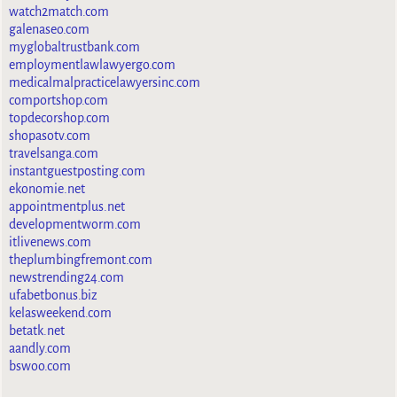
watch2match.com
galenaseo.com
myglobaltrustbank.com
employmentlawlawyergo.com
medicalmalpracticelawyersinc.com
comportshop.com
topdecorshop.com
shopasotv.com
travelsanga.com
instantguestposting.com
ekonomie.net
appointmentplus.net
developmentworm.com
itlivenews.com
theplumbingfremont.com
newstrending24.com
ufabetbonus.biz
kelasweekend.com
betatk.net
aandly.com
bswoo.com