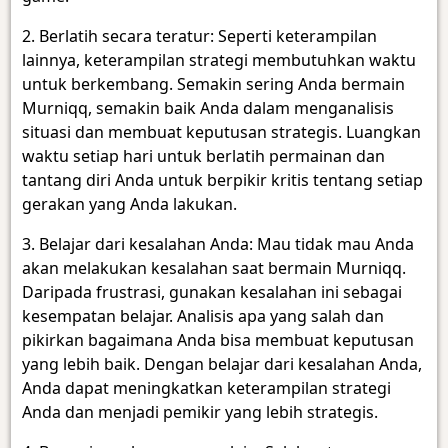
2. Berlatih secara teratur: Seperti keterampilan
lainnya, keterampilan strategi membutuhkan waktu
untuk berkembang. Semakin sering Anda bermain
Murniqq, semakin baik Anda dalam menganalisis
situasi dan membuat keputusan strategis. Luangkan
waktu setiap hari untuk berlatih permainan dan
tantang diri Anda untuk berpikir kritis tentang setiap
gerakan yang Anda lakukan.
3. Belajar dari kesalahan Anda: Mau tidak mau Anda
akan melakukan kesalahan saat bermain Murniqq.
Daripada frustrasi, gunakan kesalahan ini sebagai
kesempatan belajar. Analisis apa yang salah dan
pikirkan bagaimana Anda bisa membuat keputusan
yang lebih baik. Dengan belajar dari kesalahan Anda,
Anda dapat meningkatkan keterampilan strategi
Anda dan menjadi pemikir yang lebih strategis.