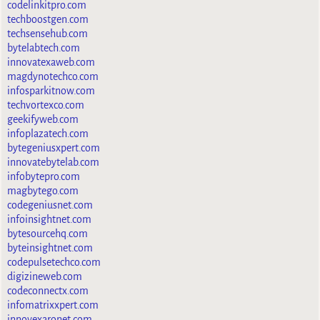
codelinkitpro.com
techboostgen.com
techsensehub.com
bytelabtech.com
innovatexaweb.com
magdynotechco.com
infosparkitnow.com
techvortexco.com
geekifyweb.com
infoplazatech.com
bytegeniusxpert.com
innovatebytelab.com
infobytepro.com
magbytego.com
codegeniusnet.com
infoinsightnet.com
bytesourcehq.com
byteinsightnet.com
codepulsetechco.com
digizineweb.com
codeconnectx.com
infomatrixxpert.com
innovexaronet.com