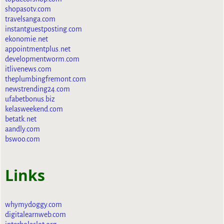
shopasotv.com
travelsanga.com
instantguestposting.com
ekonomie.net
appointmentplus.net
developmentworm.com
itlivenews.com
theplumbingfremont.com
newstrending24.com
ufabetbonus.biz
kelasweekend.com
betatk.net
aandly.com
bswoo.com
Links
whymydoggy.com
digitalearnweb.com