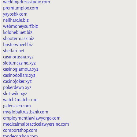
weddingdressstudio.com
premiumplox.com
yayosbk.com
neilhardie.biz
webmoneysurf.biz
kolohebluet.biz
shootermask.biz
busterwheel.biz
shelfari.net
casinorussia.xyz
slotumcasino.xyz
casinoglamour.xyz
casinodollars.xyz
casinojoker.xyz
pokerdewa.xyz
slot-wiki.xyz
watch2match.com
galenaseo.com
myglobaltrustbank.com
employmentlawlawyergo.com
medicalmalpracticelawyersinc.com
comportshop.com
topdecorshop.com