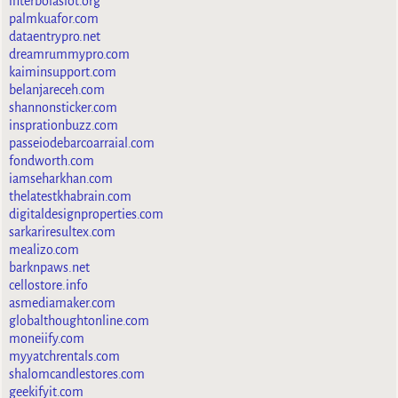
interbolaslot.org
palmkuafor.com
dataentrypro.net
dreamrummypro.com
kaiminsupport.com
belanjareceh.com
shannonsticker.com
insprationbuzz.com
passeiodebarcoarraial.com
fondworth.com
iamseharkhan.com
thelatestkhabrain.com
digitaldesignproperties.com
sarkariresultex.com
mealizo.com
barknpaws.net
cellostore.info
asmediamaker.com
globalthoughtonline.com
moneiify.com
myyatchrentals.com
shalomcandlestores.com
geekifyit.com