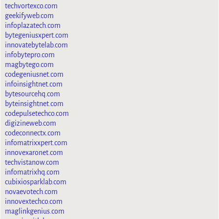
techvortexco.com
geekifyweb.com
infoplazatech.com
bytegeniusxpert.com
innovatebytelab.com
infobytepro.com
magbytego.com
codegeniusnet.com
infoinsightnet.com
bytesourcehq.com
byteinsightnet.com
codepulsetechco.com
digizineweb.com
codeconnectx.com
infomatrixxpert.com
innovexaronet.com
techvistanow.com
infomatrixhq.com
cubixiosparklab.com
novaevotech.com
innovextechco.com
maglinkgenius.com