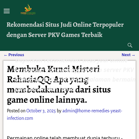
Rekomendasi Situs Judi Online Terpopuler
dengan Server PKV Games Terbaik
←
Previous
Next
→
Dapatkan rekomendasi situs judi online
Post navigation
Membuka Kunci Misteri
terpopuler yang menggunakan server PKV
RahasiaQQ: Apa yang
Games terbaik untuk pengalaman bermain
membedakannya dari situs
yang aman dan lancar.
game online lainnya.
Posted on
October 3, 2025
by
admin@home-remedies-yeast-
infection.com
Permainan online telah membuat dunia terburu -