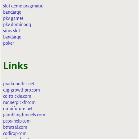
slot demo pragmatic
bandarqq
pkv games
pkv dominoqq
situs slot
bandarqq
poker
Links
prada-outlet.net
digigrowthpro.com
colttrickle.com
runnerpickfr.com
omnifuture.net
gamblingfunnels.com
pcos-help.com
btfutsal.com
codirop.com