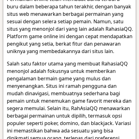
buru dalam beberapa tahun terakhir, dengan banyak
situs web menawarkan berbagai permainan yang
sesuai dengan selera setiap pemain. Namun, satu
situs yang menonjol dari yang lain adalah RahasiaQQ.
Platform game online ini dengan cepat mendapatkan
pengikut yang setia, berkat fitur dan penawaran
uniknya yang membedakannya dari situs lain.
Salah satu faktor utama yang membuat RahasiaQQ
menonjol adalah fokusnya untuk memberikan
pengalaman bermain game yang mulus dan
menyenangkan. Situs ini ramah pengguna dan
mudah dinavigasi, membuatnya sederhana bagi
pemain untuk menemukan game favorit mereka dan
segera memulai. Selain itu, RahAsiaQQ menawarkan
berbagai permainan untuk dipilih, termasuk opsi
populer seperti poker, domino, dan blackjack. Variasi
ini memastikan bahwa ada sesuatu yang bisa
dinikmati semua orang, terlepas dari preferensi