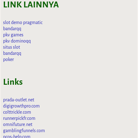
LINK LAINNYA
slot demo pragmatic
bandarqq
pkv games
pkv dominoqq
situs slot
bandarqq
poker
Links
prada-outlet.net
digigrowthpro.com
colttrickle.com
runnerpickfr.com
omnifuture.net
gamblingfunnels.com
pcos-help.com