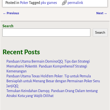
Posted in
Poker
Tagged
pkv games
permalink
←
Previous
Next
→
Post navigation
Search
Search
Recent Posts
Panduan Utama Bermain DominoQQ: Tips dan Strategi
Memahami Poker88: Panduan Komprehensif Strategi
Kemenangan
Panduan Utama Texas Hold’em Poker: Tip untuk Pemula
Bersiaplah untuk Menang Besar dengan Permainan Poker Seru
JanjiQQ
Temukan Keindahan Damqq: Panduan Orang Dalam tentang
Atraksi Kota yang Wajib Dilihat