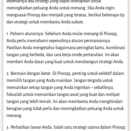
sebenarnya ada strategi yang dapat diterapkan untuk
meningkatkan peluang Anda untuk menang. Jika Anda ingin
menguasai Pinoqq dan menjadi yang teratas, berikut beberapa tip
dan strategi untuk membantu Anda sukses.
1. Pahami aturannya: Sebelum Anda mulai menang di Pinoqq,
Anda perlu memahami sepenuhnya aturan permainannya.
Pastikan Anda mengetahui bagaimana peringkat kartu, kombinasi
tangan yang berbeda, dan cara kerja ronde pertaruhan. Ini akan
memberi Anda dasar yang kuat untuk membangun strategi Anda.
2. Bermain dengan ketat: Di Pinoqq, penting untuk selektif dalam
memilih tangan yang Anda mainkan. Jangan tergoda untuk
memainkan setiap tangan yang Anda inginkan – sebaliknya,
fokuslah untuk memainkan tangan awal yang kuat dan melipat
tangan yang lebih lemah. Ini akan membantu Anda menghindari
kerugian yang tidak perlu dan meningkatkan peluang Anda untuk
menang.
3. Perhatikan lawan Anda: Salah satu strategi utama dalam Pinoqq