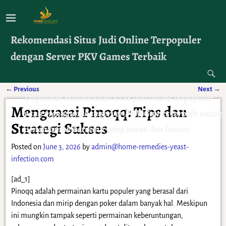
Rekomendasi Situs Judi Online Terpopuler
dengan Server PKV Games Terbaik
←
Previous
Next
→
Dapatkan rekomendasi situs judi online terpopuler
Post navigation
Menguasai Pinoqq: Tips dan
yang menggunakan server PKV Games terbaik untuk
Strategi Sukses
pengalaman bermain yang aman dan lancar.
Posted on
June 3, 2026
by
admin@home-remedies-yeast-
infection.com
[ad_1]
Pinoqq adalah permainan kartu populer yang berasal dari
Indonesia dan mirip dengan poker dalam banyak hal. Meskipun
ini mungkin tampak seperti permainan keberuntungan,