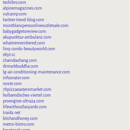
techibro.com
alpinemagazines.com
vulcanrp.com
twitter-trend-blog.com
montblancpensonlineoutletsale.com
babygadgetsreview.com
akupunktur-ambulanz.com
whatiremembered.com
linq-condo-beautyworld.com
ebyt.cc
chaindaohang.com
drmarkbuddha.com
lg-air-conditioning-maintenance.com
infoorator.com
novte.com
7hpizzaeasternmarket.com
hollaendisches-viertel.com
proengine-ultra24.com
lifewithoutlanyards.com
traida.net
kitchandhoney.com
metro-bistro.com