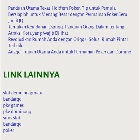
Panduan Utama Texas Hold’em Poker: Tip untuk Pemula
Bersiaplah untuk Menang Besar dengan Permainan Poker Seru
JanjiQQ
Temukan Keindahan Damqq: Panduan Orang Dalam tentang
Atraksi Kota yang Wajib Dilihat
Revolusikan Rumah Anda dengan Oriqq2: Solusi Rumah Pintar
Terbaik
Adaqq: Tujuan Utama Anda untuk Permainan Poker dan Domino
LINK LAINNYA
slot demo pragmatic
bandarqq
pkv games
pkv dominoqq
situs slot
bandarqq
poker