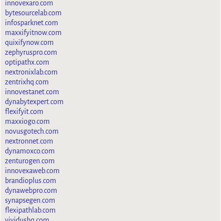
innovexaro.com
bytesourcelab.com
infosparknet.com
maxxifyitnow.com
quixifynow.com
zephyruspro.com
optipathx.com
nextronixlab.com
zentrixhq.com
innovestanet.com
dynabytexpert.com
flexifyit.com
maxxiogo.com
novusgotech.com
nextronnet.com
dynamoxco.com
zenturogen.com
innovexaweb.com
brandioplus.com
dynawebpro.com
synapsegen.com
flexipathlab.com
vividushq.com