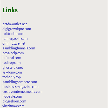
Links
prada-outlet.net
digigrowthpro.com
colttrickle.com
runnerpickfr.com
omnifuture.net
gamblingfunnels.com
pcos-help.com
btfutsal.com
codirop.com
ghosts-uk.net
askdono.com
techonly.top
gamblingcompete.com
businesssmagazine.com
creativeinternetmedia.com
n95-sale.com
blogreborn.com
virtcitnow.com