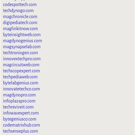
codespottech.com
techdynogo.com
magchronicle.com
digipediatech.com
maglinkitnow.com
byteinsightweb.com
magdynogenius.com
magsynapselab.com
techtronixgen.com
innovextechpro.com
magcircuitweb.com
techscopexpert.com
techpediaweb.com
bytelabgenius.com
innovatetechco.com
magdynopro.com
infoplazapro.com
techreviveit.com
infowavexpert.com
bytegeniusco.com
codematrixhub.com
techsenseplus.com