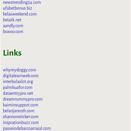
newstrending24.com
ufabetbonus.biz
kelasweekend.com
betatk.net
aandly.com
bswoo.com
Links
whymydoggy.com
digitalearnweb.com
interbolaslot.org
palmkuafor.com
dataentrypro.net
dreamrummypro.com
kaiminsupport.com
belanjareceh.com
shannonsticker.com
insprationbuzz.com
passeiodebarcoarraial.com