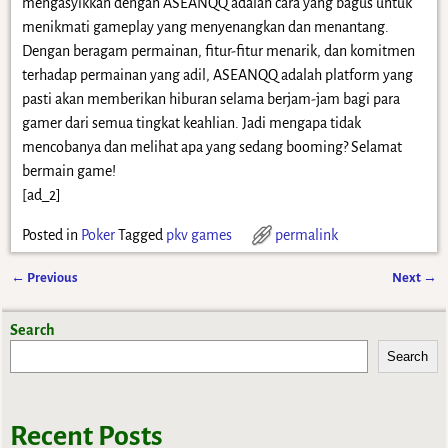
mengasyikkan dengan ASEANQQ adalah cara yang bagus untuk
menikmati gameplay yang menyenangkan dan menantang.
Dengan beragam permainan, fitur-fitur menarik, dan komitmen
terhadap permainan yang adil, ASEANQQ adalah platform yang
pasti akan memberikan hiburan selama berjam-jam bagi para
gamer dari semua tingkat keahlian. Jadi mengapa tidak
mencobanya dan melihat apa yang sedang booming? Selamat
bermain game!
[ad_2]
Posted in
Poker
Tagged
pkv games
permalink
←
Previous
Next
→
Post navigation
Search
Search
Recent Posts