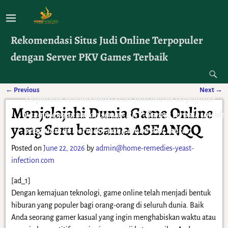
Rekomendasi Situs Judi Online Terpopuler
dengan Server PKV Games Terbaik
←
Previous
Next
→
Dapatkan rekomendasi situs judi online terpopuler
Post navigation
Menjelajahi Dunia Game Online
yang menggunakan server PKV Games terbaik untuk
yang Seru bersama ASEANQQ
pengalaman bermain yang aman dan lancar.
Posted on
June 22, 2026
by
admin@home-remedies-yeast-
infection.com
[ad_1]
Dengan kemajuan teknologi, game online telah menjadi bentuk
hiburan yang populer bagi orang-orang di seluruh dunia. Baik
Anda seorang gamer kasual yang ingin menghabiskan waktu atau