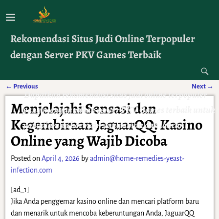
Rekomendasi Situs Judi Online Terpopuler
dengan Server PKV Games Terbaik
←
Previous
Next
→
Dapatkan rekomendasi situs judi online terpopuler
Post navigation
Menjelajahi Sensasi dan
yang menggunakan server PKV Games terbaik untuk
Kegembiraan JaguarQQ: Kasino
pengalaman bermain yang aman dan lancar.
Online yang Wajib Dicoba
Posted on
April 4, 2026
by
admin@home-remedies-yeast-
infection.com
[ad_1]
Jika Anda penggemar kasino online dan mencari platform baru
dan menarik untuk mencoba keberuntungan Anda, JaguarQQ