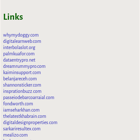
Links
whymydoggy.com
digitalearnweb.com
interbolaslot.org
palmkuafor.com
dataentrypro.net
dreamrummypro.com
kaiminsupport.com
belanjareceh.com
shannonsticker.com
insprationbuzz.com
passeiodebarcoarraial.com
fondworth.com
iamseharkhan.com
thelatestkhabrain.com
digitaldesignproperties.com
sarkariresultex.com
mealizo.com