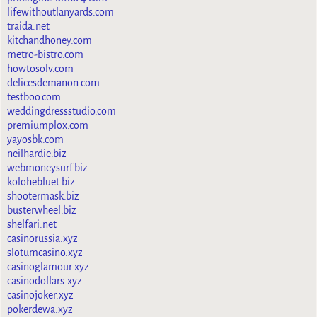
lifewithoutlanyards.com
traida.net
kitchandhoney.com
metro-bistro.com
howtosolv.com
delicesdemanon.com
testboo.com
weddingdressstudio.com
premiumplox.com
yayosbk.com
neilhardie.biz
webmoneysurf.biz
kolohebluet.biz
shootermask.biz
busterwheel.biz
shelfari.net
casinorussia.xyz
slotumcasino.xyz
casinoglamour.xyz
casinodollars.xyz
casinojoker.xyz
pokerdewa.xyz