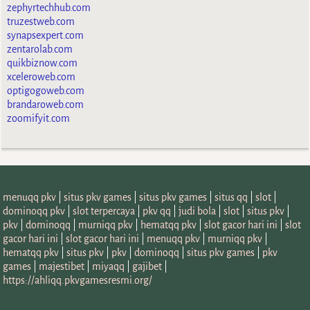
zephyrtechhub.com
truzestweb.com
synapsexpert.com
zentarolab.com
quikbiznow.com
xceleroweb.com
optigogoweb.com
brandaroweb.com
zoomifyit.com
menuqq pkv
|
situs pkv games
|
situs pkv games
|
situs qq
|
slot
|
dominoqq pkv
|
slot terpercaya
|
pkv qq
|
judi bola
|
slot
|
situs pkv
|
pkv
|
dominoqq
|
murniqq pkv
|
hematqq pkv
|
slot gacor hari ini
|
slot
gacor hari ini
|
slot gacor hari ini
|
menuqq pkv
|
murniqq pkv
|
hematqq pkv
|
situs pkv
|
pkv
|
dominoqq
|
situs pkv games
|
pkv
games
|
majestibet
|
miyaqq
|
gajibet
|
https://ahliqq.pkvgamesresmi.org/