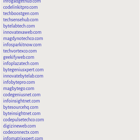
infogadgethub.com
codelinkitpro.com
techboostgen.com
techsensehub.com
bytelabtech.com
innovatexaweb.com
magdynotechco.com
infosparkitnow.com
techvortexco.com
geekifyweb.com
infoplazatech.com
bytegeniusxpert.com
innovatebytelab.com
infobytepro.com
magbytego.com
codegeniusnet.com
infoinsightnet.com
bytesourcehq.com
byteinsightnet.com
codepulsetechco.com
digizineweb.com
codeconnectx.com
infomatrixxpert.com