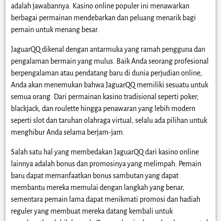
adalah jawabannya. Kasino online populer ini menawarkan
berbagai permainan mendebarkan dan peluang menarik bagi
pemain untuk menang besar.
JaguarQQ dikenal dengan antarmuka yang ramah pengguna dan
pengalaman bermain yang mulus. Baik Anda seorang profesional
berpengalaman atau pendatang baru di dunia perjudian online,
Anda akan menemukan bahwa JaguarQQ memiliki sesuatu untuk
semua orang. Dari permainan kasino tradisional seperti poker,
blackjack, dan roulette hingga penawaran yang lebih modern
seperti slot dan taruhan olahraga virtual, selalu ada pilihan untuk
menghibur Anda selama berjam-jam.
Salah satu hal yang membedakan JaguarQQ dari kasino online
lainnya adalah bonus dan promosinya yang melimpah. Pemain
baru dapat memanfaatkan bonus sambutan yang dapat
membantu mereka memulai dengan langkah yang benar,
sementara pemain lama dapat menikmati promosi dan hadiah
reguler yang membuat mereka datang kembali untuk