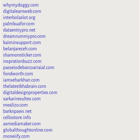
whymydoggy.com
digitalearnweb.com
interbolaslot.org
palmkuafor.com
dataentrypro.net
dreamrummypro.com
kaiminsupport.com
belanjareceh.com
shannonsticker.com
insprationbuzz.com
passeiodebarcoarraial.com
fondworth.com
iamseharkhan.com
thelatestkhabrain.com
digitaldesignproperties.com
sarkariresultex.com
mealizo.com
barknpaws.net
cellostore.info
asmediamaker.com
globalthoughtonline.com
moneiify.com