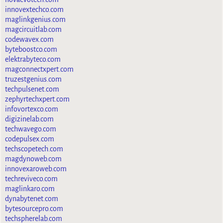
innovextechco.com
maglinkgenius.com
magcircuitlab.com
codewavex.com
byteboostco.com
elektrabyteco.com
magconnectxpert.com
truzestgenius.com
techpulsenet.com
zephyrtechxpert.com
infovortexco.com
digizinelab.com
techwavego.com
codepulsex.com
techscopetech.com
magdynoweb.com
innovexaroweb.com
techreviveco.com
maglinkaro.com
dynabytenet.com
bytesourcepro.com
techspherelab.com