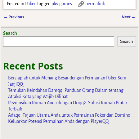
Posted in
Poker
Tagged
pkv games
permalink
←
Previous
Next
→
Post navigation
Search
Search
Recent Posts
Bersiaplah untuk Menang Besar dengan Permainan Poker Seru
JanjiQQ
Temukan Keindahan Damqq: Panduan Orang Dalam tentang
Atraksi Kota yang Wajib Dilihat
Revolusikan Rumah Anda dengan Oriqq2: Solusi Rumah Pintar
Terbaik
Adaqq: Tujuan Utama Anda untuk Permainan Poker dan Domino
Keluarkan Potensi Permainan Anda dengan PlayerQQ