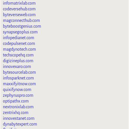
infomatrixlab.com
codeversehub.com
byteverseweb.com
magconnecthub.com
byteboostgenius.com
synapsegoplus.com
infopedianet.com
codepulsenet.com
magdynotech.com
techscopehq.com
digizineplus.com
innovexaro.com
bytesourcelab.com
infosparknet.com
maxxifyitnow.com
quixifynow.com
zephyruspro.com
optipathx.com
nextronixlab.com
zentrixhq.com
innovestanet.com
dynabytexpert.com