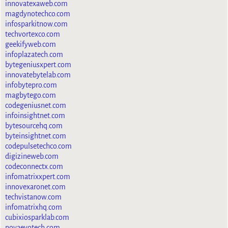
innovatexaweb.com
magdynotechco.com
infosparkitnow.com
techvortexco.com
geekifyweb.com
infoplazatech.com
bytegeniusxpert.com
innovatebytelab.com
infobytepro.com
magbytego.com
codegeniusnet.com
infoinsightnet.com
bytesourcehq.com
byteinsightnet.com
codepulsetechco.com
digizineweb.com
codeconnectx.com
infomatrixxpert.com
innovexaronet.com
techvistanow.com
infomatrixhq.com
cubixiosparklab.com
novaevotech.com