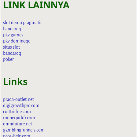
LINK LAINNYA
slot demo pragmatic
bandarqq
pkv games
pkv dominoqq
situs slot
bandarqq
poker
Links
prada-outlet.net
digigrowthpro.com
colttrickle.com
runnerpickfr.com
omnifuture.net
gamblingfunnels.com
pcos-help.com