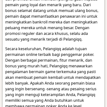
pemain yang loyal dan menarik yang baru. Dari
bonus selamat datang untuk memuat ulang bonus,
pemain dapat memanfaatkan penawaran ini untuk
meningkatkan bankroll mereka dan meningkatkan
peluang mereka untuk menang besar. Dengan
promosi reguler dan acara khusus, selalu ada
sesuatu yang menarik terjadi di Pelangiqq.
Secara keseluruhan, Pelangiqq adalah tujuan
permainan online terbaik bagi penggemar poker.
Dengan berbagai permainan, fitur menarik, dan
bonus yang murah hati, Pelangiqq menawarkan
pengalaman bermain game terkemuka yang pasti
akan membuat pemain kembali untuk mendapatkan
lebih banyak. Apakah Anda seorang pemain biasa
yang ingin bersenang -senang atau pesaing serius
yang ingin menguji keterampilan Anda, Pelangiqq
memiliki semua yang Anda butuhkan untuk
membawa permainan poker Anda ke level