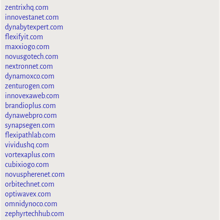
zentrixhq.com
innovestanet.com
dynabytexpert.com
flexifyit.com
maxxiogo.com
novusgotech.com
nextronnet.com
dynamoxco.com
zenturogen.com
innovexaweb.com
brandioplus.com
dynawebpro.com
synapsegen.com
flexipathlab.com
vividushq.com
vortexaplus.com
cubixiogo.com
novuspherenet.com
orbitechnet.com
optiwavex.com
omnidynoco.com
zephyrtechhub.com