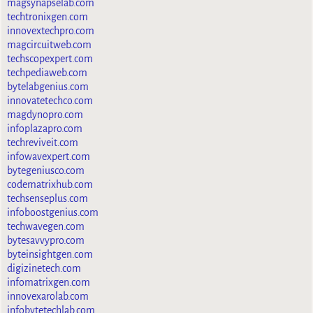
magsynapselab.com
techtronixgen.com
innovextechpro.com
magcircuitweb.com
techscopexpert.com
techpediaweb.com
bytelabgenius.com
innovatetechco.com
magdynopro.com
infoplazapro.com
techreviveit.com
infowavexpert.com
bytegeniusco.com
codematrixhub.com
techsenseplus.com
infoboostgenius.com
techwavegen.com
bytesavvypro.com
byteinsightgen.com
digizinetech.com
infomatrixgen.com
innovexarolab.com
infobytetechlab.com