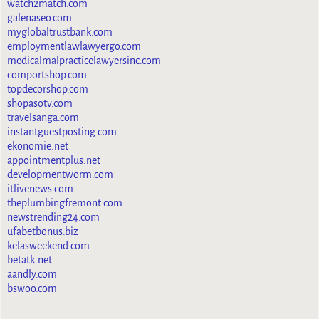
watch2match.com
galenaseo.com
myglobaltrustbank.com
employmentlawlawyergo.com
medicalmalpracticelawyersinc.com
comportshop.com
topdecorshop.com
shopasotv.com
travelsanga.com
instantguestposting.com
ekonomie.net
appointmentplus.net
developmentworm.com
itlivenews.com
theplumbingfremont.com
newstrending24.com
ufabetbonus.biz
kelasweekend.com
betatk.net
aandly.com
bswoo.com