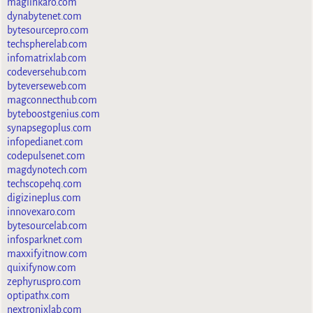
maglinkaro.com
dynabytenet.com
bytesourcepro.com
techspherelab.com
infomatrixlab.com
codeversehub.com
byteverseweb.com
magconnecthub.com
byteboostgenius.com
synapsegoplus.com
infopedianet.com
codepulsenet.com
magdynotech.com
techscopehq.com
digizineplus.com
innovexaro.com
bytesourcelab.com
infosparknet.com
maxxifyitnow.com
quixifynow.com
zephyruspro.com
optipathx.com
nextronixlab.com