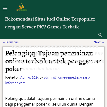
Rekomendasi Situs Judi Online Terpopuler
dengan Server PKV Games Terbaik
←
Previous
Next
→
Dapatkan rekomendasi situs judi online
Post navigation
Pelangiqq: Tujuan permainan
terpopuler yang menggunakan server PKV
online terbaik untuk penggemar
Games terbaik untuk pengalaman bermain
poker
yang aman dan lancar.
Posted on
April 9, 2025
by
admin@home-remedies-yeast-
infection.com
Pelangiqq adalah tujuan permainan online utama
bagi penggemar poker di seluruh dunia. Dengan