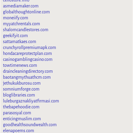
cellostore.info
asmediamaker.com
globalthoughtonline.com
moneiify.com
myyatchrentals.com
shalomcandlestores.com
geekifyit.com
sattamatkaes.com
crunchyrollpremiumapk.com
hondacareprotectplan.com
casinogamblingcasino.com
towtimenews.com
draincleaningdirectory.com
baotangmythuathcm.com
jethukukburosu.com
somniumforge.com
bloglibraries.com
luleburgaznakliyatfirmasi.com
thebapehoodie.com
parasosyal.com
enticingmuslim.com
goodhealthsoundwealth.com
elenapoems.com