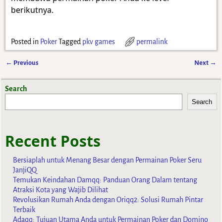
berikutnya.
Posted in
Poker
Tagged
pkv games
permalink
←
Previous
Next
→
Post navigation
Search
Search
Recent Posts
Bersiaplah untuk Menang Besar dengan Permainan Poker Seru
JanjiQQ
Temukan Keindahan Damqq: Panduan Orang Dalam tentang
Atraksi Kota yang Wajib Dilihat
Revolusikan Rumah Anda dengan Oriqq2: Solusi Rumah Pintar
Terbaik
Adaqq: Tujuan Utama Anda untuk Permainan Poker dan Domino