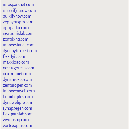
infosparknet.com
maxxifyitnow.com
quixifynow.com
zephyruspro.com
optipathx.com
nextronixlab.com
zentrixhq.com
innovestanet.com
dynabytexpert.com
flexifyit.com
maxxiogo.com
novusgotech.com
nextronnet.com
dynamoxco.com
zenturogen.com
innovexaweb.com
brandioplus.com
dynawebpro.com
synapsegen.com
flexipathlab.com
vividushq.com
vortexaplus.com