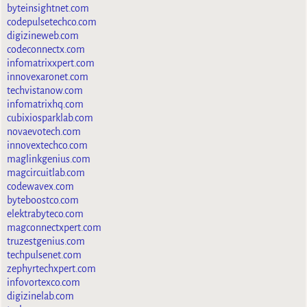
byteinsightnet.com
codepulsetechco.com
digizineweb.com
codeconnectx.com
infomatrixxpert.com
innovexaronet.com
techvistanow.com
infomatrixhq.com
cubixiosparklab.com
novaevotech.com
innovextechco.com
maglinkgenius.com
magcircuitlab.com
codewavex.com
byteboostco.com
elektrabyteco.com
magconnectxpert.com
truzestgenius.com
techpulsenet.com
zephyrtechxpert.com
infovortexco.com
digizinelab.com