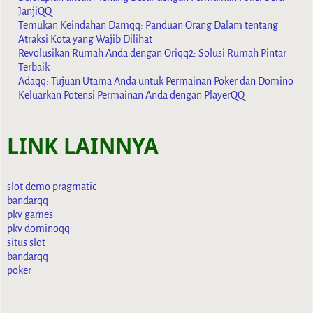
JanjiQQ
Temukan Keindahan Damqq: Panduan Orang Dalam tentang
Atraksi Kota yang Wajib Dilihat
Revolusikan Rumah Anda dengan Oriqq2: Solusi Rumah Pintar
Terbaik
Adaqq: Tujuan Utama Anda untuk Permainan Poker dan Domino
Keluarkan Potensi Permainan Anda dengan PlayerQQ
LINK LAINNYA
slot demo pragmatic
bandarqq
pkv games
pkv dominoqq
situs slot
bandarqq
poker