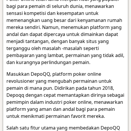
bagi para pemain di seluruh dunia, menawarkan
sensasi kompetisi dan kesempatan untuk
memenangkan uang besar dari kenyamanan rumah
mereka sendiri. Namun, menemukan platform yang
andal dan dapat dipercaya untuk dimainkan dapat
menjadi tantangan, dengan banyak situs yang
terganggu oleh masalah -masalah seperti
pembayaran yang lambat, permainan yang tidak adil,
dan kurangnya perlindungan pemain.
Masukkan DepoQQ, platform poker online
revolusioner yang mengubah permainan untuk
pemain di mana pun. Didirikan pada tahun 2018,
Depoqq dengan cepat memantapkan dirinya sebagai
pemimpin dalam industri poker online, menawarkan
platform yang aman dan andal bagi para pemain
untuk menikmati permainan favorit mereka.
Salah satu fitur utama yang membedakan DepoQQ