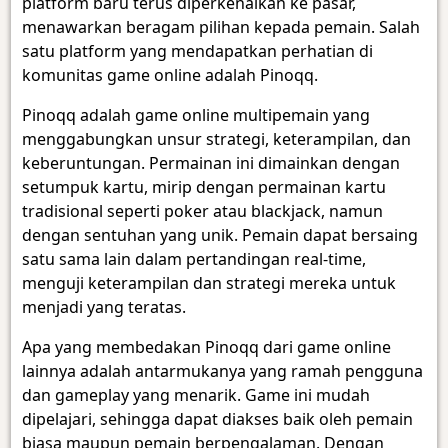
platform baru terus diperkenalkan ke pasar,
menawarkan beragam pilihan kepada pemain. Salah
satu platform yang mendapatkan perhatian di
komunitas game online adalah Pinoqq.
Pinoqq adalah game online multipemain yang
menggabungkan unsur strategi, keterampilan, dan
keberuntungan. Permainan ini dimainkan dengan
setumpuk kartu, mirip dengan permainan kartu
tradisional seperti poker atau blackjack, namun
dengan sentuhan yang unik. Pemain dapat bersaing
satu sama lain dalam pertandingan real-time,
menguji keterampilan dan strategi mereka untuk
menjadi yang teratas.
Apa yang membedakan Pinoqq dari game online
lainnya adalah antarmukanya yang ramah pengguna
dan gameplay yang menarik. Game ini mudah
dipelajari, sehingga dapat diakses baik oleh pemain
biasa maupun pemain berpengalaman. Dengan