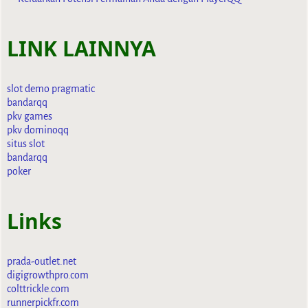
LINK LAINNYA
slot demo pragmatic
bandarqq
pkv games
pkv dominoqq
situs slot
bandarqq
poker
Links
prada-outlet.net
digigrowthpro.com
colttrickle.com
runnerpickfr.com