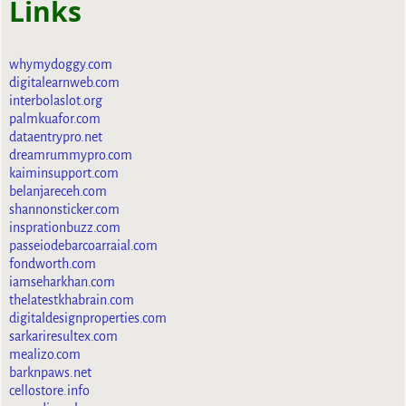
Links
whymydoggy.com
digitalearnweb.com
interbolaslot.org
palmkuafor.com
dataentrypro.net
dreamrummypro.com
kaiminsupport.com
belanjareceh.com
shannonsticker.com
insprationbuzz.com
passeiodebarcoarraial.com
fondworth.com
iamseharkhan.com
thelatestkhabrain.com
digitaldesignproperties.com
sarkariresultex.com
mealizo.com
barknpaws.net
cellostore.info