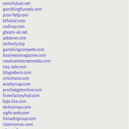
omnifuture.net
gamblingfunnels.com
pcos-help.com
btfutsal.com
codirop.com
ghosts-uk.net
askdono.com
techonly.top
gamblingcompete.com
businesssmagazine.com
creativeinternetmedia.com
n95-sale.com
blogreborn.com
virtcitnow.com
wiselymap.com
prochatgptonline.com
forexfactoryhub.com
kaja-live.com
techcompa.com
sight-web.com
himadrigroup.com
islamroman.com