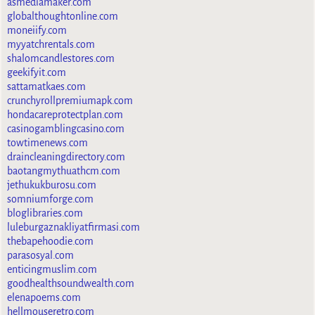
asmediamaker.com
globalthoughtonline.com
moneiify.com
myyatchrentals.com
shalomcandlestores.com
geekifyit.com
sattamatkaes.com
crunchyrollpremiumapk.com
hondacareprotectplan.com
casinogamblingcasino.com
towtimenews.com
draincleaningdirectory.com
baotangmythuathcm.com
jethukukburosu.com
somniumforge.com
bloglibraries.com
luleburgaznakliyatfirmasi.com
thebapehoodie.com
parasosyal.com
enticingmuslim.com
goodhealthsoundwealth.com
elenapoems.com
hellmouseretro.com