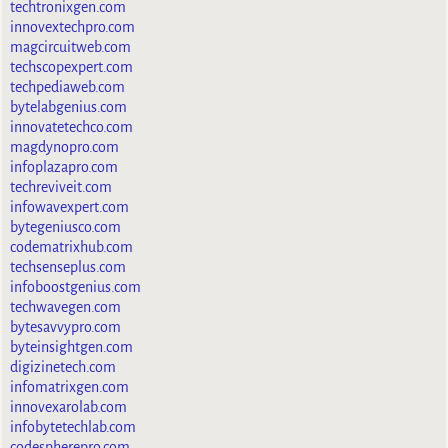
techtronixgen.com
innovextechpro.com
magcircuitweb.com
techscopexpert.com
techpediaweb.com
bytelabgenius.com
innovatetechco.com
magdynopro.com
infoplazapro.com
techreviveit.com
infowavexpert.com
bytegeniusco.com
codematrixhub.com
techsenseplus.com
infoboostgenius.com
techwavegen.com
bytesavvypro.com
byteinsightgen.com
digizinetech.com
infomatrixgen.com
innovexarolab.com
infobytetechlab.com
codespherepro.com