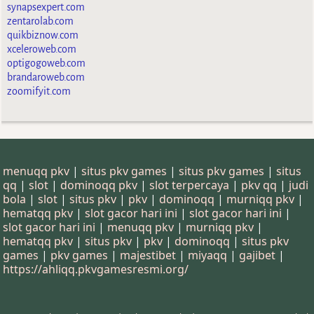
synapsexpert.com
zentarolab.com
quikbiznow.com
xceleroweb.com
optigogoweb.com
brandaroweb.com
zoomifyit.com
menuqq pkv
|
situs pkv games
|
situs pkv games
|
situs
qq
|
slot
|
dominoqq pkv
|
slot terpercaya
|
pkv qq
|
judi
bola
|
slot
|
situs pkv
|
pkv
|
dominoqq
|
murniqq pkv
|
hematqq pkv
|
slot gacor hari ini
|
slot gacor hari ini
|
slot gacor hari ini
|
menuqq pkv
|
murniqq pkv
|
hematqq pkv
|
situs pkv
|
pkv
|
dominoqq
|
situs pkv
games
|
pkv games
|
majestibet
|
miyaqq
|
gajibet
|
https://ahliqq.pkvgamesresmi.org/