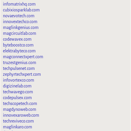
infomatrixhq.com
cubixiosparklab.com
novaevotech.com
innovextechco.com
maglinkgenius.com
magcircuitlab.com
codewavex.com
byteboostco.com
elektrabyteco.com
magconnectxpert.com
truzestgenius.com
techpulsenet.com
zephyrtechxpert.com
infovortexco.com
digizinelab.com
techwavego.com
codepulsex.com
techscopetech.com
magdynoweb.com
innovexaroweb.com
techreviveco.com
maglinkaro.com