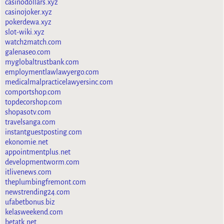
casinodollars.xyz
casinojoker.xyz
pokerdewa.xyz
slot-wiki.xyz
watch2match.com
galenaseo.com
myglobaltrustbank.com
employmentlawlawyergo.com
medicalmalpracticelawyersinc.com
comportshop.com
topdecorshop.com
shopasotv.com
travelsanga.com
instantguestposting.com
ekonomie.net
appointmentplus.net
developmentworm.com
itlivenews.com
theplumbingfremont.com
newstrending24.com
ufabetbonus.biz
kelasweekend.com
betatk.net