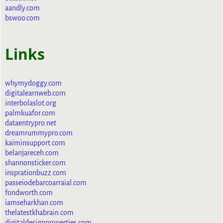
aandly.com
bswoo.com
Links
whymydoggy.com
digitalearnweb.com
interbolaslot.org
palmkuafor.com
dataentrypro.net
dreamrummypro.com
kaiminsupport.com
belanjareceh.com
shannonsticker.com
insprationbuzz.com
passeiodebarcoarraial.com
fondworth.com
iamseharkhan.com
thelatestkhabrain.com
digitaldesignproperties.com