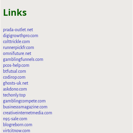
Links
prada-outlet.net
digigrowthpro.com
colttrickle.com
runnerpickfr.com
omnifuture.net
gamblingfunnels.com
pcos-help.com
btfutsal.com
codirop.com
ghosts-uk.net
askdono.com
techonly.top
gamblingcompete.com
businesssmagazine.com
creativeinternetmedia.com
n95-sale.com
blogreborn.com
virtcitnow.com