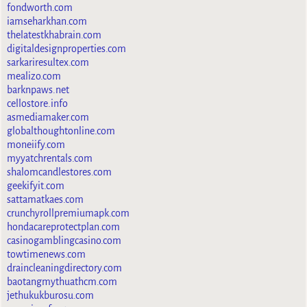
fondworth.com
iamseharkhan.com
thelatestkhabrain.com
digitaldesignproperties.com
sarkariresultex.com
mealizo.com
barknpaws.net
cellostore.info
asmediamaker.com
globalthoughtonline.com
moneiify.com
myyatchrentals.com
shalomcandlestores.com
geekifyit.com
sattamatkaes.com
crunchyrollpremiumapk.com
hondacareprotectplan.com
casinogamblingcasino.com
towtimenews.com
draincleaningdirectory.com
baotangmythuathcm.com
jethukukburosu.com