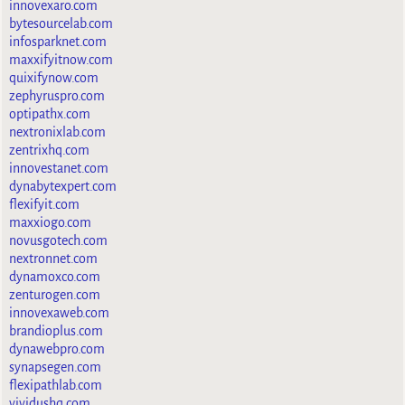
innovexaro.com
bytesourcelab.com
infosparknet.com
maxxifyitnow.com
quixifynow.com
zephyruspro.com
optipathx.com
nextronixlab.com
zentrixhq.com
innovestanet.com
dynabytexpert.com
flexifyit.com
maxxiogo.com
novusgotech.com
nextronnet.com
dynamoxco.com
zenturogen.com
innovexaweb.com
brandioplus.com
dynawebpro.com
synapsegen.com
flexipathlab.com
vividushq.com