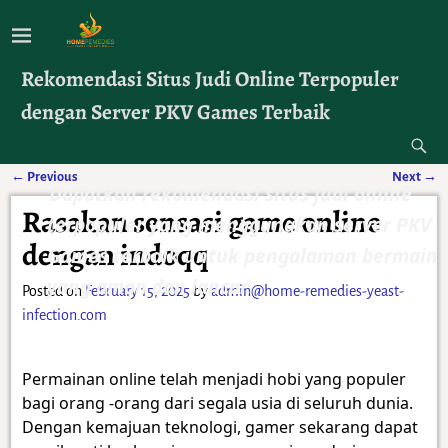
Rekomendasi Situs Judi Online Terpopuler
dengan Server PKV Games Terbaik
←
Previous
Next
→
Dapatkan rekomendasi situs judi online
Post navigation
Rasakan sensasi game online
terpopuler yang menggunakan server PKV
dengan indoqq
Games terbaik untuk pengalaman bermain
yang aman dan lancar.
Posted on
February 15, 2025
by
admin@home-remedies-yeast-
infection.com
Permainan online telah menjadi hobi yang populer
bagi orang -orang dari segala usia di seluruh dunia.
Dengan kemajuan teknologi, gamer sekarang dapat