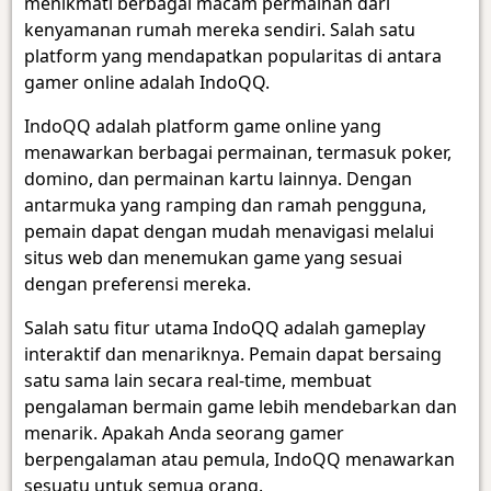
menikmati berbagai macam permainan dari
kenyamanan rumah mereka sendiri. Salah satu
platform yang mendapatkan popularitas di antara
gamer online adalah IndoQQ.
IndoQQ adalah platform game online yang
menawarkan berbagai permainan, termasuk poker,
domino, dan permainan kartu lainnya. Dengan
antarmuka yang ramping dan ramah pengguna,
pemain dapat dengan mudah menavigasi melalui
situs web dan menemukan game yang sesuai
dengan preferensi mereka.
Salah satu fitur utama IndoQQ adalah gameplay
interaktif dan menariknya. Pemain dapat bersaing
satu sama lain secara real-time, membuat
pengalaman bermain game lebih mendebarkan dan
menarik. Apakah Anda seorang gamer
berpengalaman atau pemula, IndoQQ menawarkan
sesuatu untuk semua orang.