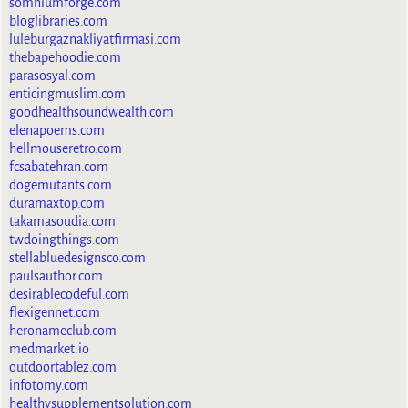
somniumforge.com
bloglibraries.com
luleburgaznakliyatfirmasi.com
thebapehoodie.com
parasosyal.com
enticingmuslim.com
goodhealthsoundwealth.com
elenapoems.com
hellmouseretro.com
fcsabatehran.com
dogemutants.com
duramaxtop.com
takamasoudia.com
twdoingthings.com
stellabluedesignsco.com
paulsauthor.com
desirablecodeful.com
flexigennet.com
heronameclub.com
medmarket.io
outdoortablez.com
infotomy.com
healthysupplementsolution.com