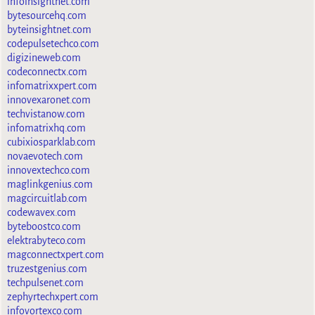
infoinsightnet.com
bytesourcehq.com
byteinsightnet.com
codepulsetechco.com
digizineweb.com
codeconnectx.com
infomatrixxpert.com
innovexaronet.com
techvistanow.com
infomatrixhq.com
cubixiosparklab.com
novaevotech.com
innovextechco.com
maglinkgenius.com
magcircuitlab.com
codewavex.com
byteboostco.com
elektrabyteco.com
magconnectxpert.com
truzestgenius.com
techpulsenet.com
zephyrtechxpert.com
infovortexco.com