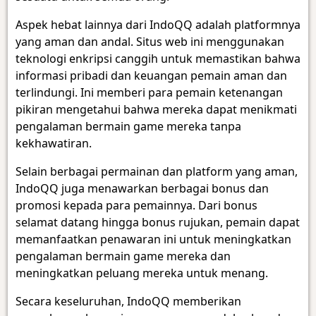
Aspek hebat lainnya dari IndoQQ adalah platformnya
yang aman dan andal. Situs web ini menggunakan
teknologi enkripsi canggih untuk memastikan bahwa
informasi pribadi dan keuangan pemain aman dan
terlindungi. Ini memberi para pemain ketenangan
pikiran mengetahui bahwa mereka dapat menikmati
pengalaman bermain game mereka tanpa
kekhawatiran.
Selain berbagai permainan dan platform yang aman,
IndoQQ juga menawarkan berbagai bonus dan
promosi kepada para pemainnya. Dari bonus
selamat datang hingga bonus rujukan, pemain dapat
memanfaatkan penawaran ini untuk meningkatkan
pengalaman bermain game mereka dan
meningkatkan peluang mereka untuk menang.
Secara keseluruhan, IndoQQ memberikan