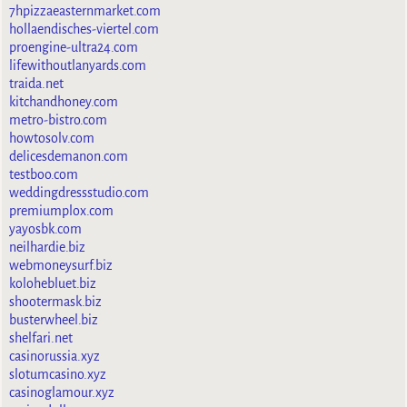
7hpizzaeasternmarket.com
hollaendisches-viertel.com
proengine-ultra24.com
lifewithoutlanyards.com
traida.net
kitchandhoney.com
metro-bistro.com
howtosolv.com
delicesdemanon.com
testboo.com
weddingdressstudio.com
premiumplox.com
yayosbk.com
neilhardie.biz
webmoneysurf.biz
kolohebluet.biz
shootermask.biz
busterwheel.biz
shelfari.net
casinorussia.xyz
slotumcasino.xyz
casinoglamour.xyz