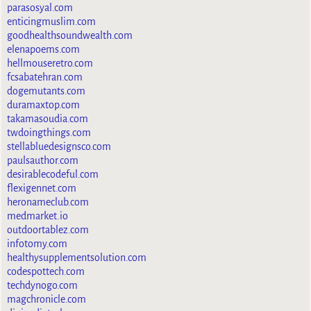
parasosyal.com
enticingmuslim.com
goodhealthsoundwealth.com
elenapoems.com
hellmouseretro.com
fcsabatehran.com
dogemutants.com
duramaxtop.com
takamasoudia.com
twdoingthings.com
stellabluedesignsco.com
paulsauthor.com
desirablecodeful.com
flexigennet.com
heronameclub.com
medmarket.io
outdoortablez.com
infotomy.com
healthysupplementsolution.com
codespottech.com
techdynogo.com
magchronicle.com