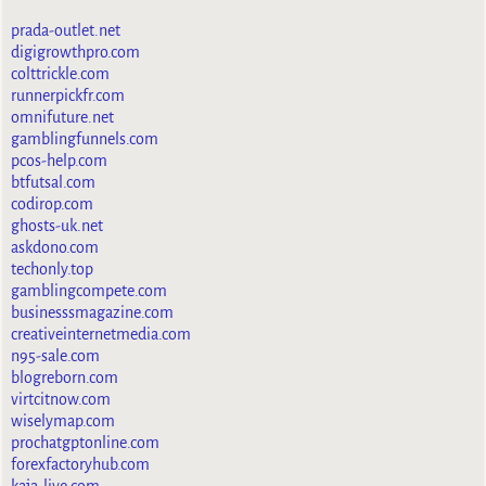
prada-outlet.net
digigrowthpro.com
colttrickle.com
runnerpickfr.com
omnifuture.net
gamblingfunnels.com
pcos-help.com
btfutsal.com
codirop.com
ghosts-uk.net
askdono.com
techonly.top
gamblingcompete.com
businesssmagazine.com
creativeinternetmedia.com
n95-sale.com
blogreborn.com
virtcitnow.com
wiselymap.com
prochatgptonline.com
forexfactoryhub.com