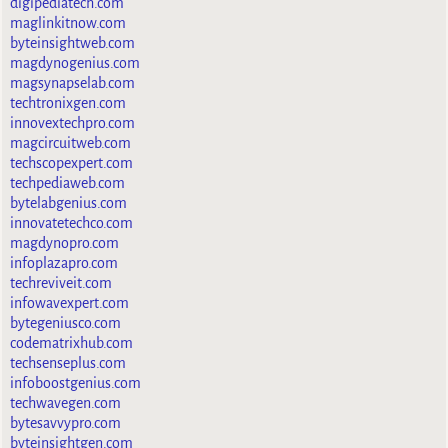
digipediatech.com
maglinkitnow.com
byteinsightweb.com
magdynogenius.com
magsynapselab.com
techtronixgen.com
innovextechpro.com
magcircuitweb.com
techscopexpert.com
techpediaweb.com
bytelabgenius.com
innovatetechco.com
magdynopro.com
infoplazapro.com
techreviveit.com
infowavexpert.com
bytegeniusco.com
codematrixhub.com
techsenseplus.com
infoboostgenius.com
techwavegen.com
bytesavvypro.com
byteinsightgen.com