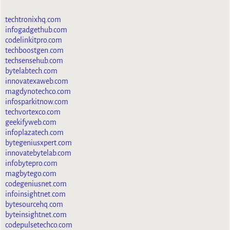
techtronixhq.com
infogadgethub.com
codelinkitpro.com
techboostgen.com
techsensehub.com
bytelabtech.com
innovatexaweb.com
magdynotechco.com
infosparkitnow.com
techvortexco.com
geekifyweb.com
infoplazatech.com
bytegeniusxpert.com
innovatebytelab.com
infobytepro.com
magbytego.com
codegeniusnet.com
infoinsightnet.com
bytesourcehq.com
byteinsightnet.com
codepulsetechco.com