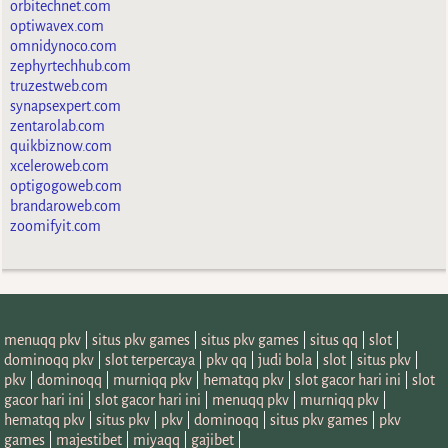
orbitechnet.com
optiwavex.com
omnidynoco.com
zephyrtechhub.com
truzestweb.com
synapsexpert.com
zentarolab.com
quikbiznow.com
xceleroweb.com
optigogoweb.com
brandaroweb.com
zoomifyit.com
menuqq pkv
|
situs pkv games
|
situs pkv games
|
situs qq
|
slot
|
dominoqq pkv
|
slot terpercaya
|
pkv qq
|
judi bola
|
slot
|
situs pkv
|
pkv
|
dominoqq
|
murniqq pkv
|
hematqq pkv
|
slot gacor hari ini
|
slot
gacor hari ini
|
slot gacor hari ini
|
menuqq pkv
|
murniqq pkv
|
hematqq pkv
|
situs pkv
|
pkv
|
dominoqq
|
situs pkv games
|
pkv
games
|
majestibet
|
miyaqq
|
gajibet
|