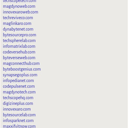
techscopetech.com
magdynoweb.com
innovexaroweb.com
techreviveco.com
maglinkaro.com
dynabytenet.com
bytesourcepro.com
techspherelab.com
infomatrixlab.com
codeversehub.com
byteverseweb.com
magconnecthub.com
byteboostgenius.com
synapsegoplus.com
infopedianet.com
codepulsenet.com
magdynotech.com
techscopehq.com
digizineplus.com
innovexaro.com
bytesourcelab.com
infosparknet.com
maxxifyitnow.com