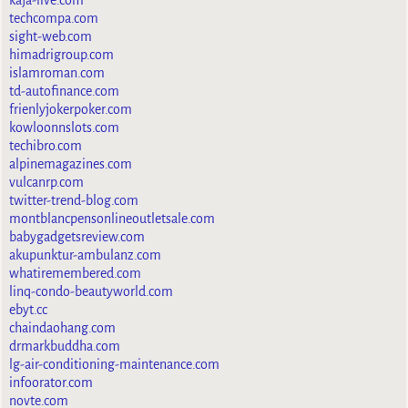
kaja-live.com
techcompa.com
sight-web.com
himadrigroup.com
islamroman.com
td-autofinance.com
frienlyjokerpoker.com
kowloonnslots.com
techibro.com
alpinemagazines.com
vulcanrp.com
twitter-trend-blog.com
montblancpensonlineoutletsale.com
babygadgetsreview.com
akupunktur-ambulanz.com
whatiremembered.com
linq-condo-beautyworld.com
ebyt.cc
chaindaohang.com
drmarkbuddha.com
lg-air-conditioning-maintenance.com
infoorator.com
novte.com