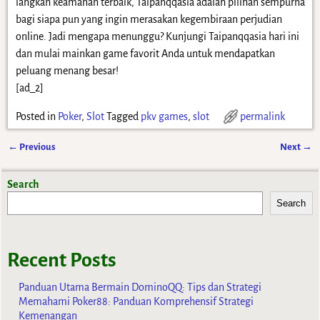
langkah keamanan terbaik, Taipanqqasia adalah pilihan sempurna
bagi siapa pun yang ingin merasakan kegembiraan perjudian
online. Jadi mengapa menunggu? Kunjungi Taipanqqasia hari ini
dan mulai mainkan game favorit Anda untuk mendapatkan
peluang menang besar!
[ad_2]
Posted in
Poker
,
Slot
Tagged
pkv games
,
slot
permalink
←
Previous
Next
→
Post navigation
Search
Search
Recent Posts
Panduan Utama Bermain DominoQQ: Tips dan Strategi
Memahami Poker88: Panduan Komprehensif Strategi
Kemenangan