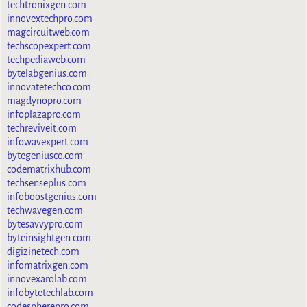
techtronixgen.com
innovextechpro.com
magcircuitweb.com
techscopexpert.com
techpediaweb.com
bytelabgenius.com
innovatetechco.com
magdynopro.com
infoplazapro.com
techreviveit.com
infowavexpert.com
bytegeniusco.com
codematrixhub.com
techsenseplus.com
infoboostgenius.com
techwavegen.com
bytesavvypro.com
byteinsightgen.com
digizinetech.com
infomatrixgen.com
innovexarolab.com
infobytetechlab.com
codespherepro.com