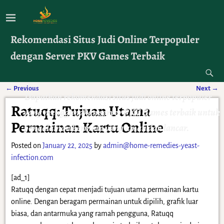
Rekomendasi Situs Judi Online Terpopuler
dengan Server PKV Games Terbaik
←
Previous
Next
→
Dapatkan rekomendasi situs judi online terpopuler
Post navigation
Ratuqq: Tujuan Utama
yang menggunakan server PKV Games terbaik untuk
Permainan Kartu Online
pengalaman bermain yang aman dan lancar.
Posted on
January 22, 2025
by
admin@home-remedies-yeast-
infection.com
[ad_1]
Ratuqq dengan cepat menjadi tujuan utama permainan kartu
online. Dengan beragam permainan untuk dipilih, grafik luar
biasa, dan antarmuka yang ramah pengguna, Ratuqq