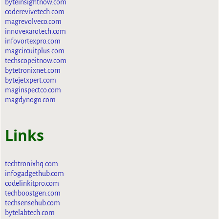
byteinsightnow.com
coderevivetech.com
magrevolveco.com
innovexarotech.com
infovortexpro.com
magcircuitplus.com
techscopeitnow.com
bytetronixnet.com
bytejetxpert.com
maginspectco.com
magdynogo.com
Links
techtronixhq.com
infogadgethub.com
codelinkitpro.com
techboostgen.com
techsensehub.com
bytelabtech.com