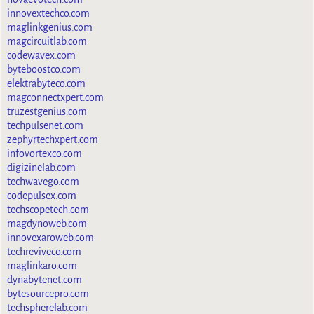
innovextechco.com
maglinkgenius.com
magcircuitlab.com
codewavex.com
byteboostco.com
elektrabyteco.com
magconnectxpert.com
truzestgenius.com
techpulsenet.com
zephyrtechxpert.com
infovortexco.com
digizinelab.com
techwavego.com
codepulsex.com
techscopetech.com
magdynoweb.com
innovexaroweb.com
techreviveco.com
maglinkaro.com
dynabytenet.com
bytesourcepro.com
techspherelab.com