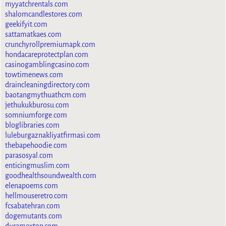
myyatchrentals.com
shalomcandlestores.com
geekifyit.com
sattamatkaes.com
crunchyrollpremiumapk.com
hondacareprotectplan.com
casinogamblingcasino.com
towtimenews.com
draincleaningdirectory.com
baotangmythuathcm.com
jethukukburosu.com
somniumforge.com
bloglibraries.com
luleburgaznakliyatfirmasi.com
thebapehoodie.com
parasosyal.com
enticingmuslim.com
goodhealthsoundwealth.com
elenapoems.com
hellmouseretro.com
fcsabatehran.com
dogemutants.com