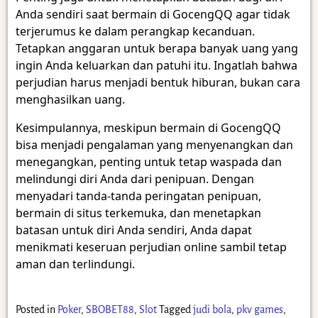
Anda sendiri saat bermain di GocengQQ agar tidak
terjerumus ke dalam perangkap kecanduan.
Tetapkan anggaran untuk berapa banyak uang yang
ingin Anda keluarkan dan patuhi itu. Ingatlah bahwa
perjudian harus menjadi bentuk hiburan, bukan cara
menghasilkan uang.
Kesimpulannya, meskipun bermain di GocengQQ
bisa menjadi pengalaman yang menyenangkan dan
menegangkan, penting untuk tetap waspada dan
melindungi diri Anda dari penipuan. Dengan
menyadari tanda-tanda peringatan penipuan,
bermain di situs terkemuka, dan menetapkan
batasan untuk diri Anda sendiri, Anda dapat
menikmati keseruan perjudian online sambil tetap
aman dan terlindungi.
Posted in
Poker
,
SBOBET88
,
Slot
Tagged
judi bola
,
pkv games
,