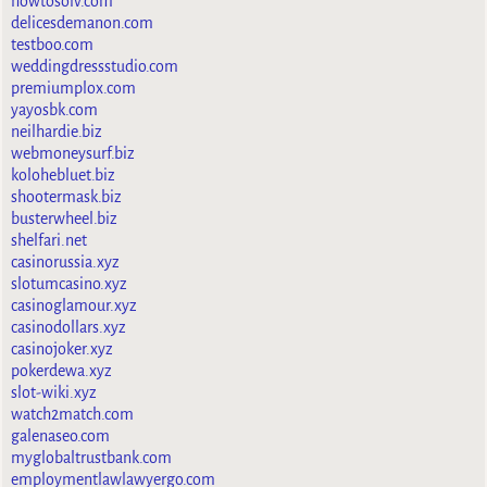
howtosolv.com
delicesdemanon.com
testboo.com
weddingdressstudio.com
premiumplox.com
yayosbk.com
neilhardie.biz
webmoneysurf.biz
kolohebluet.biz
shootermask.biz
busterwheel.biz
shelfari.net
casinorussia.xyz
slotumcasino.xyz
casinoglamour.xyz
casinodollars.xyz
casinojoker.xyz
pokerdewa.xyz
slot-wiki.xyz
watch2match.com
galenaseo.com
myglobaltrustbank.com
employmentlawlawyergo.com