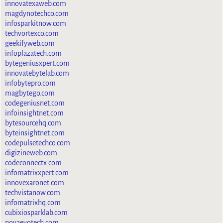
innovatexaweb.com
magdynotechco.com
infosparkitnow.com
techvortexco.com
geekifyweb.com
infoplazatech.com
bytegeniusxpert.com
innovatebytelab.com
infobytepro.com
magbytego.com
codegeniusnet.com
infoinsightnet.com
bytesourcehq.com
byteinsightnet.com
codepulsetechco.com
digizineweb.com
codeconnectx.com
infomatrixxpert.com
innovexaronet.com
techvistanow.com
infomatrixhq.com
cubixiosparklab.com
novaevotech.com