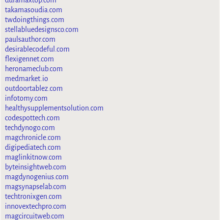
duramaxtop.com
takamasoudia.com
twdoingthings.com
stellabluedesignsco.com
paulsauthor.com
desirablecodeful.com
flexigennet.com
heronameclub.com
medmarket.io
outdoortablez.com
infotomy.com
healthysupplementsolution.com
codespottech.com
techdynogo.com
magchronicle.com
digipediatech.com
maglinkitnow.com
byteinsightweb.com
magdynogenius.com
magsynapselab.com
techtronixgen.com
innovextechpro.com
magcircuitweb.com