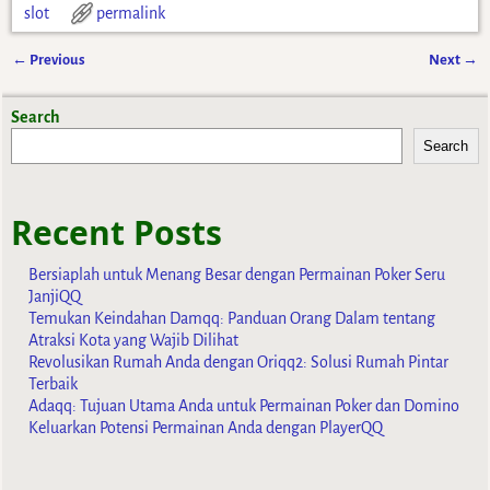
slot
permalink
←
Previous
Next
→
Post navigation
Search
Search
Recent Posts
Bersiaplah untuk Menang Besar dengan Permainan Poker Seru
JanjiQQ
Temukan Keindahan Damqq: Panduan Orang Dalam tentang
Atraksi Kota yang Wajib Dilihat
Revolusikan Rumah Anda dengan Oriqq2: Solusi Rumah Pintar
Terbaik
Adaqq: Tujuan Utama Anda untuk Permainan Poker dan Domino
Keluarkan Potensi Permainan Anda dengan PlayerQQ