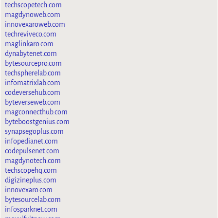
techscopetech.com
magdynoweb.com
innovexaroweb.com
techreviveco.com
maglinkaro.com
dynabytenet.com
bytesourcepro.com
techspherelab.com
infomatrixlab.com
codeversehub.com
byteverseweb.com
magconnecthub.com
byteboostgenius.com
synapsegoplus.com
infopedianet.com
codepulsenet.com
magdynotech.com
techscopehq.com
digizineplus.com
innovexaro.com
bytesourcelab.com
infosparknet.com