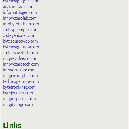
byteinsightgen.com
digizinetech.com
infomatrixgen.com
innovexarolab.com
infobytetechlab.com
codespherepro.com
codegenixnet.com
bytesourceweb.com
byteinsightnow.com
coderevivetech.com
magrevolveco.com
innovexarotech.com
infovortexpro.com
magcircuitplus.com
techscopeitnow.com
bytetronixnet.com
bytejetxpert.com
maginspectco.com
magdynogo.com
Links