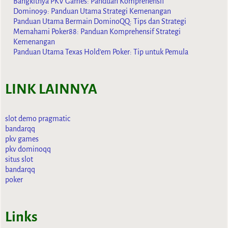
Bangkitnya PKV Games: Panduan Komprehensif
Domino99: Panduan Utama Strategi Kemenangan
Panduan Utama Bermain DominoQQ: Tips dan Strategi
Memahami Poker88: Panduan Komprehensif Strategi
Kemenangan
Panduan Utama Texas Hold’em Poker: Tip untuk Pemula
LINK LAINNYA
slot demo pragmatic
bandarqq
pkv games
pkv dominoqq
situs slot
bandarqq
poker
Links