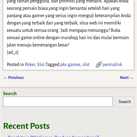
yang ramah pengguna, dan promosi yang menarik. Apakah Anda
seorang pemain biasa yang ingin bersantai setelah hari yang
panjang atau gamer yang serius ingin menguji keterampilan Anda
dengan yang terbaik dari yang terbaik, situs web ini memiliki
sesuatu untuk semua orang. Jadi mengapa menunggu? Buka
sensasi game online dengan murahqq hari ini dan mulai bermain
jalan menuju kemenangan besar!
[ad_2]
Posted in
Poker
,
Slot
Tagged
pkv games
,
slot
permalink
←
Previous
Next
→
Post navigation
Search
Search
Recent Posts