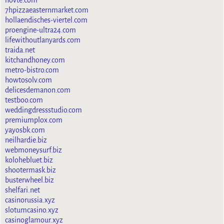
novte.com
7hpizzaeasternmarket.com
hollaendisches-viertel.com
proengine-ultra24.com
lifewithoutlanyards.com
traida.net
kitchandhoney.com
metro-bistro.com
howtosolv.com
delicesdemanon.com
testboo.com
weddingdressstudio.com
premiumplox.com
yayosbk.com
neilhardie.biz
webmoneysurf.biz
kolohebluet.biz
shootermask.biz
busterwheel.biz
shelfari.net
casinorussia.xyz
slotumcasino.xyz
casinoglamour.xyz