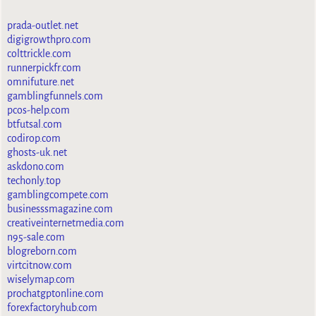
prada-outlet.net
digigrowthpro.com
colttrickle.com
runnerpickfr.com
omnifuture.net
gamblingfunnels.com
pcos-help.com
btfutsal.com
codirop.com
ghosts-uk.net
askdono.com
techonly.top
gamblingcompete.com
businesssmagazine.com
creativeinternetmedia.com
n95-sale.com
blogreborn.com
virtcitnow.com
wiselymap.com
prochatgptonline.com
forexfactoryhub.com