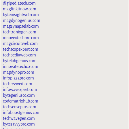
digipediatech.com
maglinkitnow.com
byteinsightweb.com
magdynogenius.com
magsynapselab.com
techtronixgen.com
innovextechpro.com
magcircuitweb.com
techscopexpert.com
techpediaweb.com
bytelabgenius.com
innovatetechco.com
magdynopro.com
infoplazapro.com
techreviveit.com
infowavexpert.com
bytegeniusco.com
codematrixhub.com
techsenseplus.com
infoboostgenius.com
techwavegen.com
bytesavvypro.com