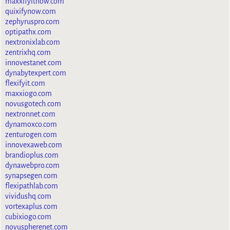
maxxifyitnow.com
quixifynow.com
zephyruspro.com
optipathx.com
nextronixlab.com
zentrixhq.com
innovestanet.com
dynabytexpert.com
flexifyit.com
maxxiogo.com
novusgotech.com
nextronnet.com
dynamoxco.com
zenturogen.com
innovexaweb.com
brandioplus.com
dynawebpro.com
synapsegen.com
flexipathlab.com
vividushq.com
vortexaplus.com
cubixiogo.com
novuspherenet.com