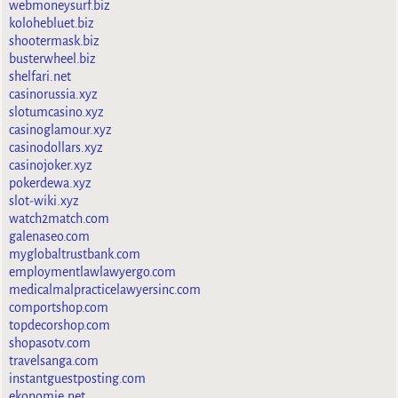
webmoneysurf.biz
kolohebluet.biz
shootermask.biz
busterwheel.biz
shelfari.net
casinorussia.xyz
slotumcasino.xyz
casinoglamour.xyz
casinodollars.xyz
casinojoker.xyz
pokerdewa.xyz
slot-wiki.xyz
watch2match.com
galenaseo.com
myglobaltrustbank.com
employmentlawlawyergo.com
medicalmalpracticelawyersinc.com
comportshop.com
topdecorshop.com
shopasotv.com
travelsanga.com
instantguestposting.com
ekonomie.net