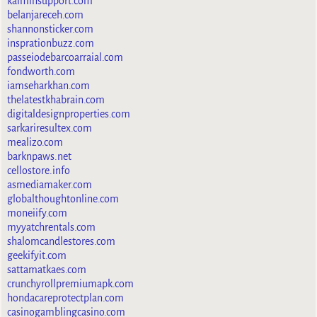
kaiminsupport.com
belanjareceh.com
shannonsticker.com
insprationbuzz.com
passeiodebarcoarraial.com
fondworth.com
iamseharkhan.com
thelatestkhabrain.com
digitaldesignproperties.com
sarkariresultex.com
mealizo.com
barknpaws.net
cellostore.info
asmediamaker.com
globalthoughtonline.com
moneiify.com
myyatchrentals.com
shalomcandlestores.com
geekifyit.com
sattamatkaes.com
crunchyrollpremiumapk.com
hondacareprotectplan.com
casinogamblingcasino.com