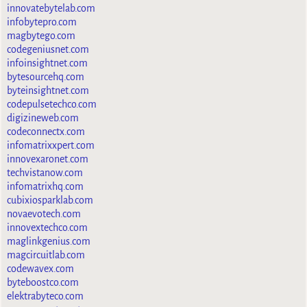
innovatebytelab.com
infobytepro.com
magbytego.com
codegeniusnet.com
infoinsightnet.com
bytesourcehq.com
byteinsightnet.com
codepulsetechco.com
digizineweb.com
codeconnectx.com
infomatrixxpert.com
innovexaronet.com
techvistanow.com
infomatrixhq.com
cubixiosparklab.com
novaevotech.com
innovextechco.com
maglinkgenius.com
magcircuitlab.com
codewavex.com
byteboostco.com
elektrabyteco.com