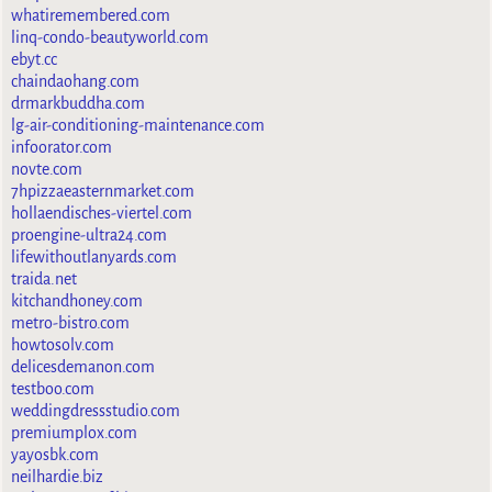
whatiremembered.com
linq-condo-beautyworld.com
ebyt.cc
chaindaohang.com
drmarkbuddha.com
lg-air-conditioning-maintenance.com
infoorator.com
novte.com
7hpizzaeasternmarket.com
hollaendisches-viertel.com
proengine-ultra24.com
lifewithoutlanyards.com
traida.net
kitchandhoney.com
metro-bistro.com
howtosolv.com
delicesdemanon.com
testboo.com
weddingdressstudio.com
premiumplox.com
yayosbk.com
neilhardie.biz