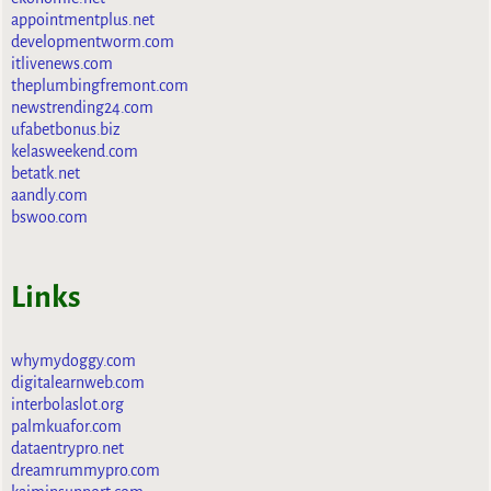
appointmentplus.net
developmentworm.com
itlivenews.com
theplumbingfremont.com
newstrending24.com
ufabetbonus.biz
kelasweekend.com
betatk.net
aandly.com
bswoo.com
Links
whymydoggy.com
digitalearnweb.com
interbolaslot.org
palmkuafor.com
dataentrypro.net
dreamrummypro.com