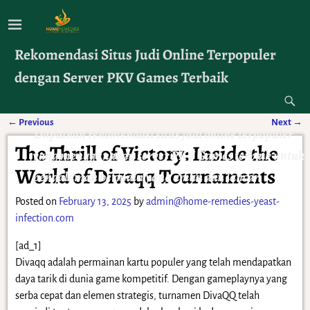
Rekomendasi Situs Judi Online Terpopuler
dengan Server PKV Games Terbaik
←
Previous
Next
→
Dapatkan rekomendasi situs judi online terpopuler
Post navigation
The Thrill of Victory: Inside the
yang menggunakan server PKV Games terbaik untuk
World of Divaqq Tournaments
pengalaman bermain yang aman dan lancar.
Posted on
February 13, 2025
by
admin@home-remedies-yeast-
infection.com
[ad_1]
Divaqq adalah permainan kartu populer yang telah mendapatkan
daya tarik di dunia game kompetitif. Dengan gameplaynya yang
serba cepat dan elemen strategis, turnamen DivaQQ telah