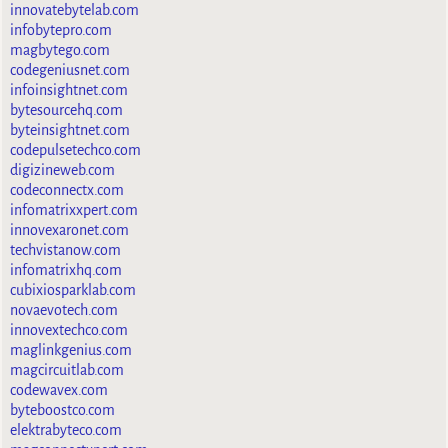
innovatebytelab.com
infobytepro.com
magbytego.com
codegeniusnet.com
infoinsightnet.com
bytesourcehq.com
byteinsightnet.com
codepulsetechco.com
digizineweb.com
codeconnectx.com
infomatrixxpert.com
innovexaronet.com
techvistanow.com
infomatrixhq.com
cubixiosparklab.com
novaevotech.com
innovextechco.com
maglinkgenius.com
magcircuitlab.com
codewavex.com
byteboostco.com
elektrabyteco.com