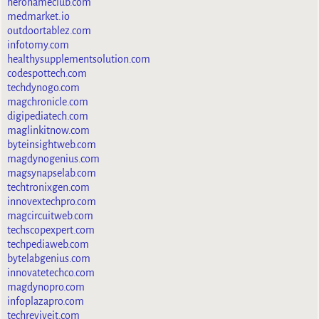
heronameclub.com
medmarket.io
outdoortablez.com
infotomy.com
healthysupplementsolution.com
codespottech.com
techdynogo.com
magchronicle.com
digipediatech.com
maglinkitnow.com
byteinsightweb.com
magdynogenius.com
magsynapselab.com
techtronixgen.com
innovextechpro.com
magcircuitweb.com
techscopexpert.com
techpediaweb.com
bytelabgenius.com
innovatetechco.com
magdynopro.com
infoplazapro.com
techreviveit.com