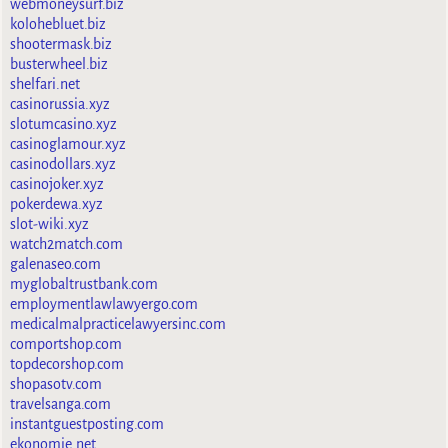
webmoneysurf.biz
kolohebluet.biz
shootermask.biz
busterwheel.biz
shelfari.net
casinorussia.xyz
slotumcasino.xyz
casinoglamour.xyz
casinodollars.xyz
casinojoker.xyz
pokerdewa.xyz
slot-wiki.xyz
watch2match.com
galenaseo.com
myglobaltrustbank.com
employmentlawlawyergo.com
medicalmalpracticelawyersinc.com
comportshop.com
topdecorshop.com
shopasotv.com
travelsanga.com
instantguestposting.com
ekonomie.net