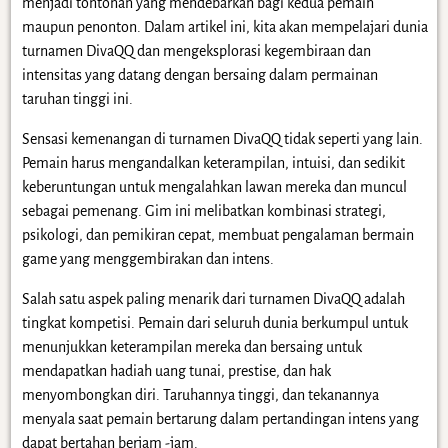
menjadi tontonan yang mendebarkan bagi kedua pemain
maupun penonton. Dalam artikel ini, kita akan mempelajari dunia
turnamen DivaQQ dan mengeksplorasi kegembiraan dan
intensitas yang datang dengan bersaing dalam permainan
taruhan tinggi ini.
Sensasi kemenangan di turnamen DivaQQ tidak seperti yang lain.
Pemain harus mengandalkan keterampilan, intuisi, dan sedikit
keberuntungan untuk mengalahkan lawan mereka dan muncul
sebagai pemenang. Gim ini melibatkan kombinasi strategi,
psikologi, dan pemikiran cepat, membuat pengalaman bermain
game yang menggembirakan dan intens.
Salah satu aspek paling menarik dari turnamen DivaQQ adalah
tingkat kompetisi. Pemain dari seluruh dunia berkumpul untuk
menunjukkan keterampilan mereka dan bersaing untuk
mendapatkan hadiah uang tunai, prestise, dan hak
menyombongkan diri. Taruhannya tinggi, dan tekanannya
menyala saat pemain bertarung dalam pertandingan intens yang
dapat bertahan berjam -jam.