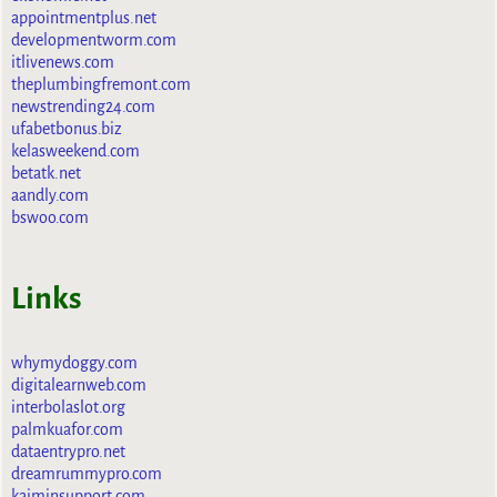
appointmentplus.net
developmentworm.com
itlivenews.com
theplumbingfremont.com
newstrending24.com
ufabetbonus.biz
kelasweekend.com
betatk.net
aandly.com
bswoo.com
Links
whymydoggy.com
digitalearnweb.com
interbolaslot.org
palmkuafor.com
dataentrypro.net
dreamrummypro.com
kaiminsupport.com