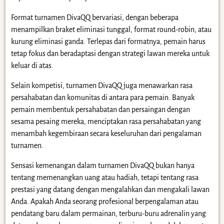
Format turnamen DivaQQ bervariasi, dengan beberapa
menampilkan braket eliminasi tunggal, format round-robin, atau
kurung eliminasi ganda. Terlepas dari formatnya, pemain harus
tetap fokus dan beradaptasi dengan strategi lawan mereka untuk
keluar di atas.
Selain kompetisi, turnamen DivaQQ juga menawarkan rasa
persahabatan dan komunitas di antara para pemain. Banyak
pemain membentuk persahabatan dan persaingan dengan
sesama pesaing mereka, menciptakan rasa persahabatan yang
menambah kegembiraan secara keseluruhan dari pengalaman
turnamen.
Sensasi kemenangan dalam turnamen DivaQQ bukan hanya
tentang memenangkan uang atau hadiah, tetapi tentang rasa
prestasi yang datang dengan mengalahkan dan mengakali lawan
Anda. Apakah Anda seorang profesional berpengalaman atau
pendatang baru dalam permainan, terburu-buru adrenalin yang