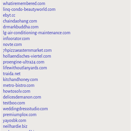
whatiremembered.com
linq-condo-beautyworld.com
ebyt.cc
chaindaohang.com
drmarkbuddha.com
lg-air-conditioning-maintenance.com
infoorator.com
novte.com
7hpizzaeasternmarket.com
hollaendisches-viertel.com
proengine-ultra24.com
lifewithoutlanyards.com
traida.net
kitchandhoney.com
metro-bistro.com
howtosolv.com
delicesdemanon.com
testboo.com
weddingdressstudio.com
premiumplox.com
yayosbk.com
neilhardie.biz