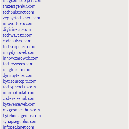
magconnectxpert.com
truzestgenius.com
techpulsenet.com
zephyrtechxpert.com
infovortexco.com
digizinelab.com
techwavego.com
codepulsex.com
techscopetech.com
magdynoweb.com
innovexaroweb.com
techreviveco.com
maglinkaro.com
dynabytenet.com
bytesourcepro.com
techspherelab.com
infomatrixlab.com
codeversehub.com
byteverseweb.com
magconnecthub.com
byteboostgenius.com
synapsegoplus.com
infopedianet.com