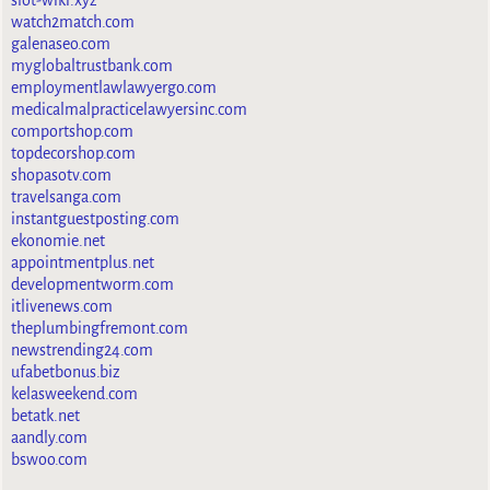
slot-wiki.xyz
watch2match.com
galenaseo.com
myglobaltrustbank.com
employmentlawlawyergo.com
medicalmalpracticelawyersinc.com
comportshop.com
topdecorshop.com
shopasotv.com
travelsanga.com
instantguestposting.com
ekonomie.net
appointmentplus.net
developmentworm.com
itlivenews.com
theplumbingfremont.com
newstrending24.com
ufabetbonus.biz
kelasweekend.com
betatk.net
aandly.com
bswoo.com