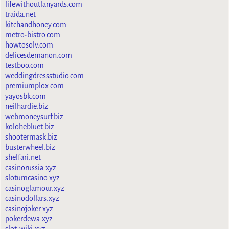
lifewithoutlanyards.com
traida.net
kitchandhoney.com
metro-bistro.com
howtosolv.com
delicesdemanon.com
testboo.com
weddingdressstudio.com
premiumplox.com
yayosbk.com
neilhardie.biz
webmoneysurf.biz
kolohebluet.biz
shootermask.biz
busterwheel.biz
shelfari.net
casinorussia.xyz
slotumcasino.xyz
casinoglamour.xyz
casinodollars.xyz
casinojoker.xyz
pokerdewa.xyz