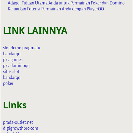
Adaqq: Tujuan Utama Anda untuk Permainan Poker dan Domino
Keluarkan Potensi Permainan Anda dengan PlayerQQ
LINK LAINNYA
slot demo pragmatic
bandarqq
pkv games
pkv dominoqq
situs slot
bandarqq
poker
Links
prada-outlet.net
digigrowthpro.com