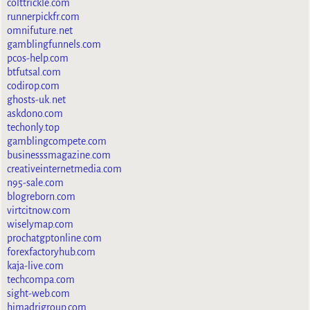
colttrickle.com
runnerpickfr.com
omnifuture.net
gamblingfunnels.com
pcos-help.com
btfutsal.com
codirop.com
ghosts-uk.net
askdono.com
techonly.top
gamblingcompete.com
businesssmagazine.com
creativeinternetmedia.com
n95-sale.com
blogreborn.com
virtcitnow.com
wiselymap.com
prochatgptonline.com
forexfactoryhub.com
kaja-live.com
techcompa.com
sight-web.com
himadrigroup.com