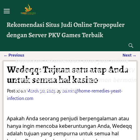
Rekomendasi Situs Judi Online Terpopuler
dengan Server PKV Games Terbaik
←
Previous
Next
→
Dapatkan rekomendasi situs judi online
Post navigation
Wedeqq: Tujuan satu atap Anda
terpopuler yang menggunakan server PKV
untuk semua hal kasino
Games terbaik untuk pengalaman bermain
yang aman dan lancar.
Posted on
March 30, 2025
by
admin@home-remedies-yeast-
infection.com
Apakah Anda seorang penjudi berpengalaman atau
hanya ingin mencoba keberuntungan Anda, Wedeqq
adalah tujuan yang sempurna untuk semua hal