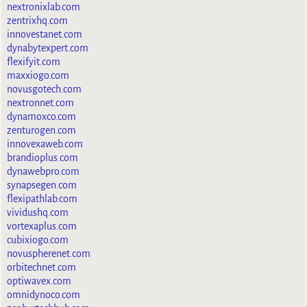
nextronixlab.com
zentrixhq.com
innovestanet.com
dynabytexpert.com
flexifyit.com
maxxiogo.com
novusgotech.com
nextronnet.com
dynamoxco.com
zenturogen.com
innovexaweb.com
brandioplus.com
dynawebpro.com
synapsegen.com
flexipathlab.com
vividushq.com
vortexaplus.com
cubixiogo.com
novuspherenet.com
orbitechnet.com
optiwavex.com
omnidynoco.com