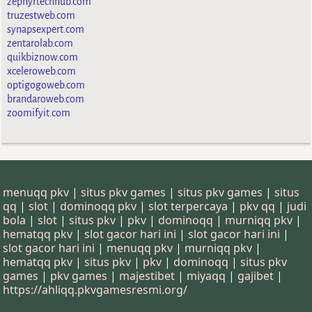
zephyrtechhub.com
truzestweb.com
synapsexpert.com
zentarolab.com
quikbiznow.com
xceleroweb.com
optigogoweb.com
brandaroweb.com
zoomifyit.com
menuqq pkv
|
situs pkv games
|
situs pkv games
|
situs
qq
|
slot
|
dominoqq pkv
|
slot terpercaya
|
pkv qq
|
judi
bola
|
slot
|
situs pkv
|
pkv
|
dominoqq
|
murniqq pkv
|
hematqq pkv
|
slot gacor hari ini
|
slot gacor hari ini
|
slot gacor hari ini
|
menuqq pkv
|
murniqq pkv
|
hematqq pkv
|
situs pkv
|
pkv
|
dominoqq
|
situs pkv
games
|
pkv games
|
majestibet
|
miyaqq
|
gajibet
|
https://ahliqq.pkvgamesresmi.org/