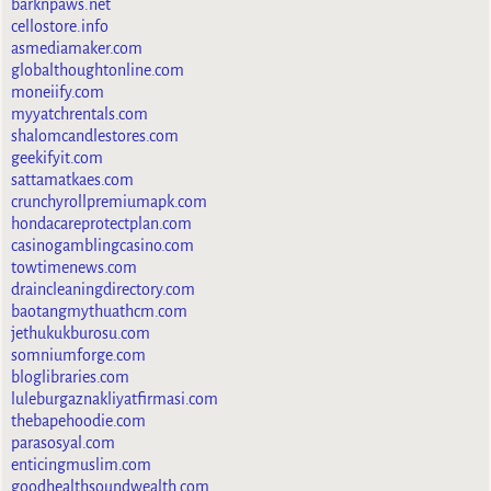
barknpaws.net
cellostore.info
asmediamaker.com
globalthoughtonline.com
moneiify.com
myyatchrentals.com
shalomcandlestores.com
geekifyit.com
sattamatkaes.com
crunchyrollpremiumapk.com
hondacareprotectplan.com
casinogamblingcasino.com
towtimenews.com
draincleaningdirectory.com
baotangmythuathcm.com
jethukukburosu.com
somniumforge.com
bloglibraries.com
luleburgaznakliyatfirmasi.com
thebapehoodie.com
parasosyal.com
enticingmuslim.com
goodhealthsoundwealth.com