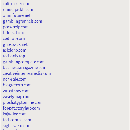
colttrickle.com
runnerpickfr.com
omnifuture.net
gamblingfunnels.com
pcos-help.com
btfutsal.com
codirop.com
ghosts-uk.net
askdono.com
techonly.top
gamblingcompete.com
businesssmagazine.com
creativeinternetmedia.com
n95-sale.com
blogreborn.com
virtcitnow.com
wiselymap.com
prochatgptonline.com
forexfactoryhub.com
kaja-live.com
techcompa.com
sight-web.com