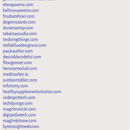
elenapoems.com
hellmouseretro.com
fcsabatehran.com
dogemutants.com
duramaxtop.com
takamasoudia.com
twdoingthings.com
stellabluedesignsco.com
paulsauthor.com
desirablecodeful.com
flexigennet.com
heronameclub.com
medmarket.io
outdoortablez.com
infotomy.com
healthysupplementsolution.com
codespottech.com
techdynogo.com
magchronicle.com
digipediatech.com
maglinkitnow.com
byteinsightweb.com