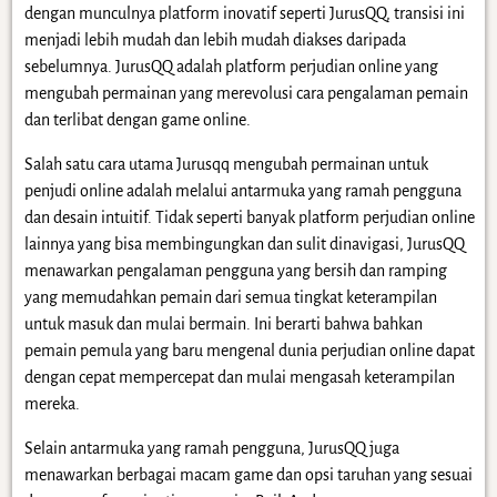
dengan munculnya platform inovatif seperti JurusQQ, transisi ini
menjadi lebih mudah dan lebih mudah diakses daripada
sebelumnya. JurusQQ adalah platform perjudian online yang
mengubah permainan yang merevolusi cara pengalaman pemain
dan terlibat dengan game online.
Salah satu cara utama Jurusqq mengubah permainan untuk
penjudi online adalah melalui antarmuka yang ramah pengguna
dan desain intuitif. Tidak seperti banyak platform perjudian online
lainnya yang bisa membingungkan dan sulit dinavigasi, JurusQQ
menawarkan pengalaman pengguna yang bersih dan ramping
yang memudahkan pemain dari semua tingkat keterampilan
untuk masuk dan mulai bermain. Ini berarti bahwa bahkan
pemain pemula yang baru mengenal dunia perjudian online dapat
dengan cepat mempercepat dan mulai mengasah keterampilan
mereka.
Selain antarmuka yang ramah pengguna, JurusQQ juga
menawarkan berbagai macam game dan opsi taruhan yang sesuai