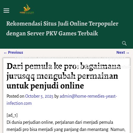
Rekomendasi Situs Judi Online Terpopuler
dengan Server PKV Games Terbaik
←
Previous
Next
→
Dapatkan rekomendasi situs judi online terpopuler
Post navigation
Dari pemula ke pro: bagaimana
yang menggunakan server PKV Games terbaik untuk
jurusqq mengubah permainan
pengalaman bermain yang aman dan lancar.
untuk penjudi online
Posted on
October 5, 2025
by
admin@home-remedies-yeast-
infection.com
[ad_1]
Di dunia perjudian online, perjalanan dari menjadi pemula
menjadi pro bisa menjadi yang panjang dan menantang. Namun,