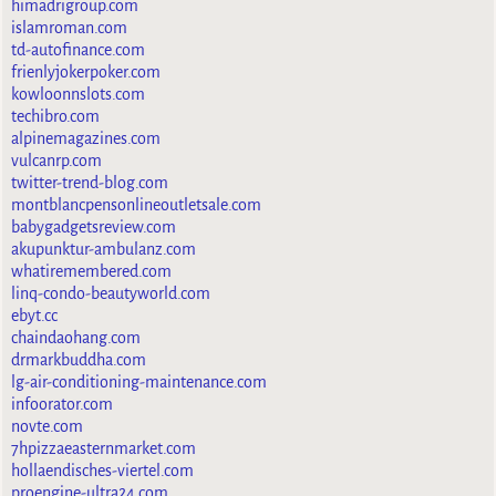
himadrigroup.com
islamroman.com
td-autofinance.com
frienlyjokerpoker.com
kowloonnslots.com
techibro.com
alpinemagazines.com
vulcanrp.com
twitter-trend-blog.com
montblancpensonlineoutletsale.com
babygadgetsreview.com
akupunktur-ambulanz.com
whatiremembered.com
linq-condo-beautyworld.com
ebyt.cc
chaindaohang.com
drmarkbuddha.com
lg-air-conditioning-maintenance.com
infoorator.com
novte.com
7hpizzaeasternmarket.com
hollaendisches-viertel.com
proengine-ultra24.com