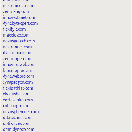
nextronixlab.com
zentrixhq.com
innovestanet.com
dynabytexpert.com
flexifyit.com
maxxiogo.com
novusgotech.com
nextronnet.com
dynamoxco.com
zenturogen.com
innovexaweb.com
brandioplus.com
dynawebpro.com
synapsegen.com
flexipathlab.com
vividushq.com
vortexaplus.com
cubixiogo.com
novuspherenet.com
orbitechnet.com
optiwavex.com
omnidynoco.com