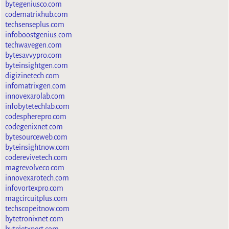
bytegeniusco.com
codematrixhub.com
techsenseplus.com
infoboostgenius.com
techwavegen.com
bytesavvypro.com
byteinsightgen.com
digizinetech.com
infomatrixgen.com
innovexarolab.com
infobytetechlab.com
codespherepro.com
codegenixnet.com
bytesourceweb.com
byteinsightnow.com
coderevivetech.com
magrevolveco.com
innovexarotech.com
infovortexpro.com
magcircuitplus.com
techscopeitnow.com
bytetronixnet.com