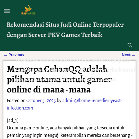
Rekomendasi Situs Judi Online Terpopuler
dengan Server PKV Games Terbaik
←
Previous
Next
→
Dapatkan rekomendasi situs judi online terpopuler
Post navigation
Mengapa CebanQQ adalah
yang menggunakan server PKV Games terbaik untuk
pilihan utama untuk gamer
pengalaman bermain yang aman dan lancar.
online di mana -mana
Posted on
October 5, 2025
by
admin@home-remedies-yeast-
infection.com
[ad_1]
Di dunia game online, ada banyak pilihan yang tersedia untuk
pemain yang ingin menguji keterampilan mereka dan bersenang -