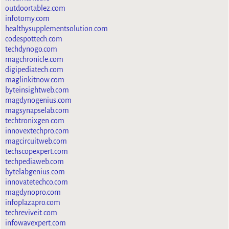
outdoortablez.com
infotomy.com
healthysupplementsolution.com
codespottech.com
techdynogo.com
magchronicle.com
digipediatech.com
maglinkitnow.com
byteinsightweb.com
magdynogenius.com
magsynapselab.com
techtronixgen.com
innovextechpro.com
magcircuitweb.com
techscopexpert.com
techpediaweb.com
bytelabgenius.com
innovatetechco.com
magdynopro.com
infoplazapro.com
techreviveit.com
infowavexpert.com