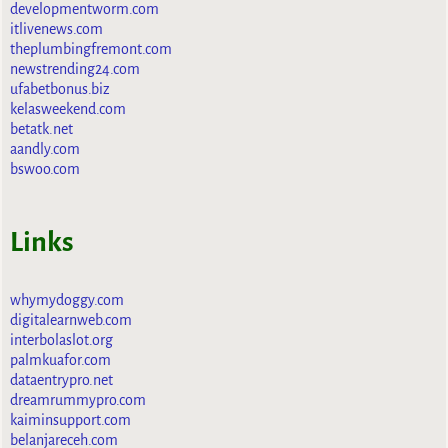
developmentworm.com
itlivenews.com
theplumbingfremont.com
newstrending24.com
ufabetbonus.biz
kelasweekend.com
betatk.net
aandly.com
bswoo.com
Links
whymydoggy.com
digitalearnweb.com
interbolaslot.org
palmkuafor.com
dataentrypro.net
dreamrummypro.com
kaiminsupport.com
belanjareceh.com