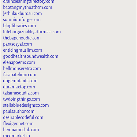
draincleaningdirectory.com
baotangmythuathcm.com
jethukukburosu.com
somniumforge.com
bloglibraries.com
luleburgaznakliyatfirmasi.com
thebapehoodie.com
parasosyal.com
enticingmuslim.com
goodhealthsoundwealth.com
elenapoems.com
hellmouseretro.com
fcsabatehran.com
dogemutants.com
duramaxtop.com
takamasoudia.com
twdoingthings.com
stellabluedesignsco.com
paulsauthor.com
desirablecodeful.com
flexigennet.com
heronameclub.com
medmarket.io