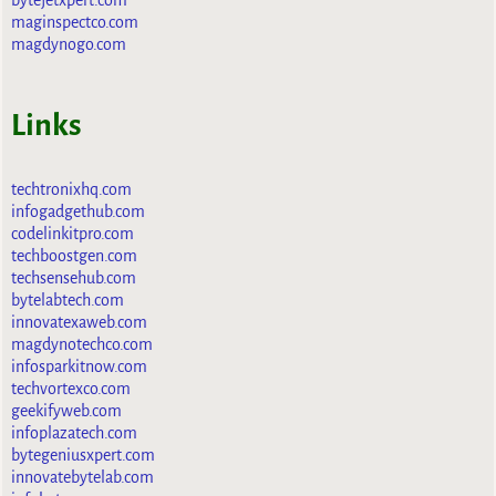
bytejetxpert.com
maginspectco.com
magdynogo.com
Links
techtronixhq.com
infogadgethub.com
codelinkitpro.com
techboostgen.com
techsensehub.com
bytelabtech.com
innovatexaweb.com
magdynotechco.com
infosparkitnow.com
techvortexco.com
geekifyweb.com
infoplazatech.com
bytegeniusxpert.com
innovatebytelab.com