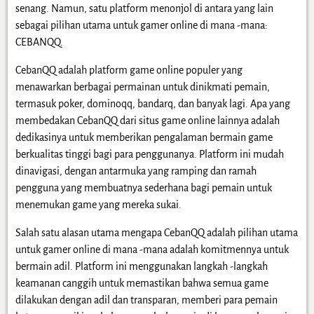
senang. Namun, satu platform menonjol di antara yang lain
sebagai pilihan utama untuk gamer online di mana -mana:
CEBANQQ.
CebanQQ adalah platform game online populer yang
menawarkan berbagai permainan untuk dinikmati pemain,
termasuk poker, dominoqq, bandarq, dan banyak lagi. Apa yang
membedakan CebanQQ dari situs game online lainnya adalah
dedikasinya untuk memberikan pengalaman bermain game
berkualitas tinggi bagi para penggunanya. Platform ini mudah
dinavigasi, dengan antarmuka yang ramping dan ramah
pengguna yang membuatnya sederhana bagi pemain untuk
menemukan game yang mereka sukai.
Salah satu alasan utama mengapa CebanQQ adalah pilihan utama
untuk gamer online di mana -mana adalah komitmennya untuk
bermain adil. Platform ini menggunakan langkah -langkah
keamanan canggih untuk memastikan bahwa semua game
dilakukan dengan adil dan transparan, memberi para pemain