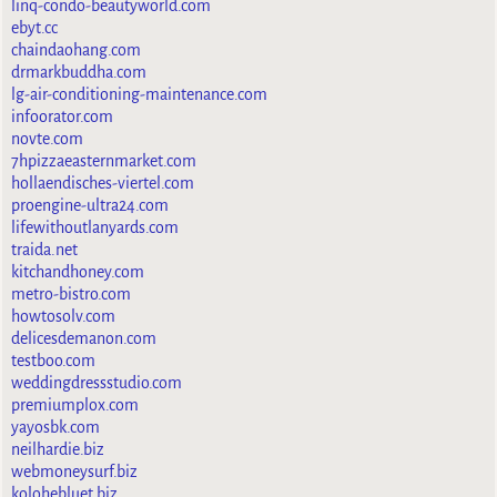
linq-condo-beautyworld.com
ebyt.cc
chaindaohang.com
drmarkbuddha.com
lg-air-conditioning-maintenance.com
infoorator.com
novte.com
7hpizzaeasternmarket.com
hollaendisches-viertel.com
proengine-ultra24.com
lifewithoutlanyards.com
traida.net
kitchandhoney.com
metro-bistro.com
howtosolv.com
delicesdemanon.com
testboo.com
weddingdressstudio.com
premiumplox.com
yayosbk.com
neilhardie.biz
webmoneysurf.biz
kolohebluet.biz