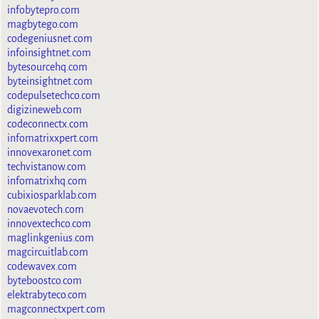
infobytepro.com
magbytego.com
codegeniusnet.com
infoinsightnet.com
bytesourcehq.com
byteinsightnet.com
codepulsetechco.com
digizineweb.com
codeconnectx.com
infomatrixxpert.com
innovexaronet.com
techvistanow.com
infomatrixhq.com
cubixiosparklab.com
novaevotech.com
innovextechco.com
maglinkgenius.com
magcircuitlab.com
codewavex.com
byteboostco.com
elektrabyteco.com
magconnectxpert.com