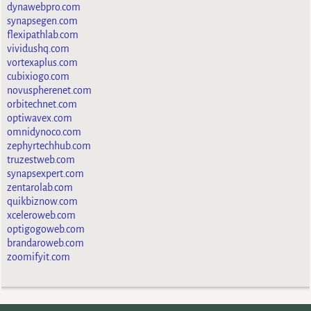
dynawebpro.com
synapsegen.com
flexipathlab.com
vividushq.com
vortexaplus.com
cubixiogo.com
novuspherenet.com
orbitechnet.com
optiwavex.com
omnidynoco.com
zephyrtechhub.com
truzestweb.com
synapsexpert.com
zentarolab.com
quikbiznow.com
xceleroweb.com
optigogoweb.com
brandaroweb.com
zoomifyit.com