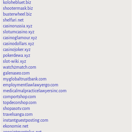
kolohebluet.biz
shootermask.biz
busterwheel.biz
shelfari.net
casinorussia.xyz
slotumcasino.xyz
casinoglamour.xyz
casinodollars.xyz
casinojoker.xyz
pokerdewa.xyz
slot-wiki.xyz
watch2match.com
galenaseo.com
myglobaltrustbank.com
employmentlawlawyergo.com
medicalmalpracticelawyersinc.com
comportshop.com
topdecorshop.com
shopasotv.com
travelsanga.com
instantguestposting.com
ekonomie.net