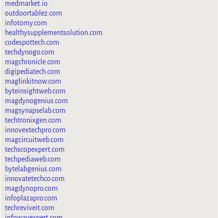
medmarket.io
outdoortablez.com
infotomy.com
healthysupplementsolution.com
codespottech.com
techdynogo.com
magchronicle.com
digipediatech.com
maglinkitnow.com
byteinsightweb.com
magdynogenius.com
magsynapselab.com
techtronixgen.com
innovextechpro.com
magcircuitweb.com
techscopexpert.com
techpediaweb.com
bytelabgenius.com
innovatetechco.com
magdynopro.com
infoplazapro.com
techreviveit.com
infowavexpert.com