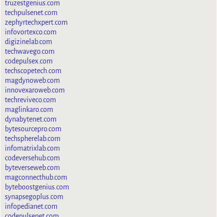
truzestgenius.com
techpulsenet.com
zephyrtechxpert.com
infovortexco.com
digizinelab.com
techwavego.com
codepulsex.com
techscopetech.com
magdynoweb.com
innovexaroweb.com
techreviveco.com
maglinkaro.com
dynabytenet.com
bytesourcepro.com
techspherelab.com
infomatrixlab.com
codeversehub.com
byteverseweb.com
magconnecthub.com
byteboostgenius.com
synapsegoplus.com
infopedianet.com
codepulsenet.com