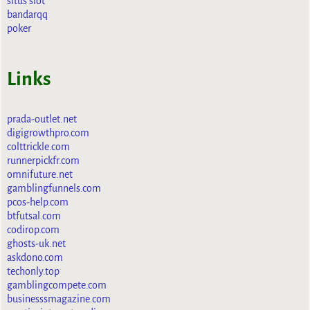
situs slot
bandarqq
poker
Links
prada-outlet.net
digigrowthpro.com
colttrickle.com
runnerpickfr.com
omnifuture.net
gamblingfunnels.com
pcos-help.com
btfutsal.com
codirop.com
ghosts-uk.net
askdono.com
techonly.top
gamblingcompete.com
businesssmagazine.com