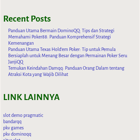
Recent Posts
Panduan Utama Bermain DominoQQ: Tips dan Strategi
Memahami Poker88: Panduan Komprehensif Strategi
Kemenangan
Panduan Utama Texas Hold’em Poker: Tip untuk Pemula
Bersiaplah untuk Menang Besar dengan Permainan Poker Seru
JanjiQQ
Temukan Keindahan Damqq: Panduan Orang Dalam tentang
Atraksi Kota yang Wajib Dilihat
LINK LAINNYA
slot demo pragmatic
bandarqq
pkv games
pkv dominoqq