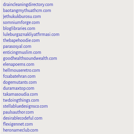
draincleaningdirectory.com
baotangmythuathcm.com
jethukukburosu.com
somniumforge.com
bloglibraries.com
luleburgaznakliyatfirmasi.com
thebapehoodie.com
parasosyal.com
enticingmuslim.com
goodhealthsoundwealth.com
elenapoems.com
hellmouseretro.com
fcsabatehran.com
dogemutants.com
duramaxtop.com
takamasoudia.com
twdoingthings.com
stellabluedesignsco.com
paulsauthor.com
desirablecodeful.com
flexigennet.com
heronameclub.com