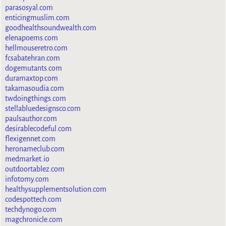
parasosyal.com
enticingmuslim.com
goodhealthsoundwealth.com
elenapoems.com
hellmouseretro.com
fcsabatehran.com
dogemutants.com
duramaxtop.com
takamasoudia.com
twdoingthings.com
stellabluedesignsco.com
paulsauthor.com
desirablecodeful.com
flexigennet.com
heronameclub.com
medmarket.io
outdoortablez.com
infotomy.com
healthysupplementsolution.com
codespottech.com
techdynogo.com
magchronicle.com